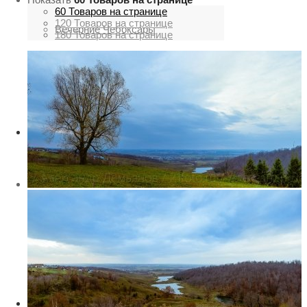
60 Товаров на странице
120 Товаров на странице
Вечерние Чебоксары
180 Товаров на странице
Фото Чебоксары
Чебоксарский залив
О нас
Авторы
Как купить или заказать фотографию?
Фото чебоксар
Фото Чебоксар, Новочебоксарска и окрестностей
Каталог фотографий Чебоксар
Лучшие фотографии