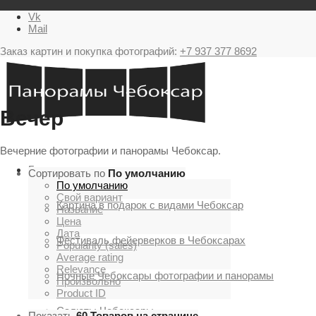
Vk
Mail
Заказ картин и покупка фотографий:
+7 937 377 8692
Вечер
Вечерние фотографии и панорамы Чебоксар.
Главная
Сортировать по
По умолчанию
По умолчанию
Свой вариант
Картина в подарок с видами Чебоксар
Название
Цена
Дата
Фестиваль фейерверков в Чебоксарах
Popularity (sales)
Average rating
Relevance
Ночные Чебоксары фотографии и панорамы
Произвольно
Product ID
Салюты Чебоксары
Показать
60 Товаров на странице