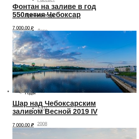
Фонтан на заливе в год
550летия Чебоксар
Времена года
7 000.00
₽
Лето
Зима
Осень
Весна
Годы
Шар над Чебоксарским
2007
заливом Весной 2019 IV
2008
7 000.00
₽