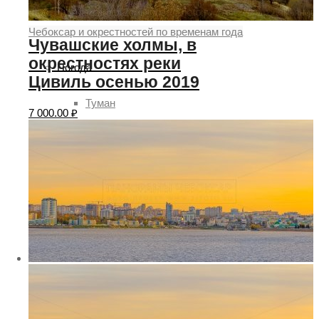
Чебоксар и окрестностей по временам года
Чувашские холмы, в
окрестностях реки
Погода
Цивиль осенью 2019
Туман
7 000.00
₽
Снег
Радуга
Пасмурно
Облачность
Луна
Дождь