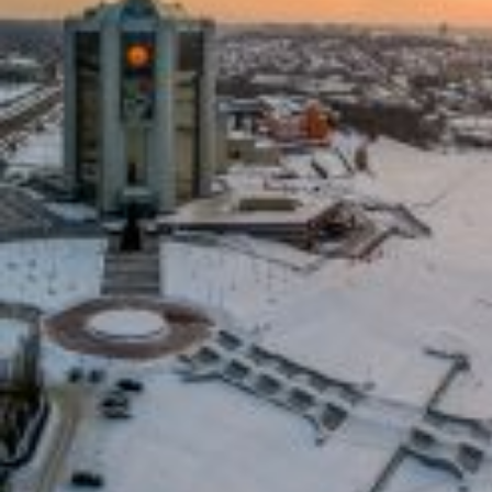
Вечерние Чебоксары
Фото Чебоксары
Чебоксарский залив
О нас
Авторы
Как купить или заказать фотографию?
Фото чебоксар
Фото Чебоксар, Новочебоксарска и окрестностей
Каталог фотографий Чебоксар
Лучшие фотографии