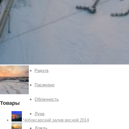
Чебоксар и окрестностей по временам года
Погода
Туман
Снег
Радуга
Пасмурно
Облачность
Товары
Луна
Чебоксарский залив весной 2014
Дождь