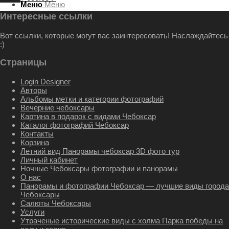
Меню
Меню
Интересные ссылки
Вот ссылки, которые могут вас заинтересовать! Наслаждайтесь
:)
Страницы
Login Designer
Авторы
Альбомы метки и категории фотографий
Вечерние чебоксары
Картина в подарок с видами Чебоксар
Каталог фотографий Чебоксар
Контакты
Корзина
Летний вид Панорамы чебоксар 3D фото тур
Личный кабинет
Ночные Чебоксары фотографии и панорамы
О нас
Панорамы и фотографии Чебоксар — лучшие виды города
Чебоксары
Салюты Чебоксары
Услуги
Утраченые исторические виды с холма Парка победы на