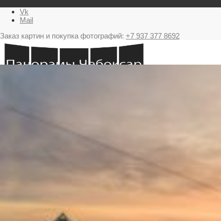
Vk
Mail
Заказ картин и покупка фотографий:
+7 937 377 8692
Главная
Картина в подарок с видами Чебоксар
Фестиваль фейерверков в Чебоксарах
Ночные Чебоксары фотографии и панорамы
Салюты Чебоксары