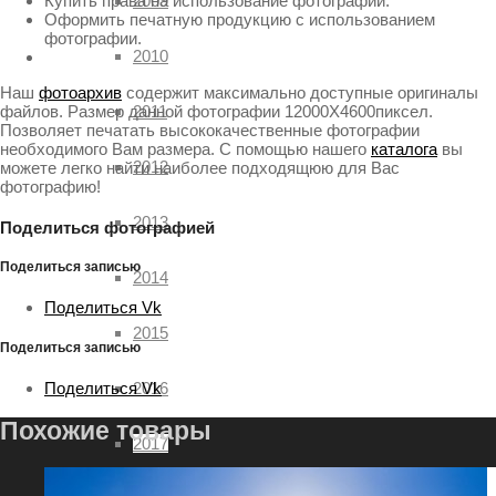
Купить права на использование фотографии.
2009
Оформить печатную продукцию с использованием
фотографии.
2010
Наш
фотоархив
содержит максимально доступные оригиналы
файлов. Размер данной фотографии 12000X4600пиксел.
2011
Позволяет печатать высококачественные фотографии
необходимого Вам размера. С помощью нашего
каталога
вы
2012
можете легко найти наиболее подходящюю для Вас
фотографию!
2013
Поделиться фотографией
Поделиться записью
2014
Поделиться Vk
2015
Поделиться записью
Поделиться Vk
2016
Похожие товары
2017