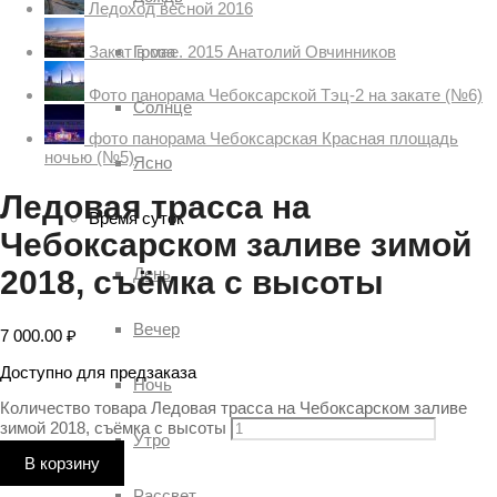
Ледоход весной 2016
Гроза
Закат в мае. 2015 Анатолий Овчинников
Фото панорама Чебоксарской Тэц-2 на закате (№6)
Солнце
фото панорама Чебоксарская Красная площадь
ночью (№5)
Ясно
Ледовая трасса на
Время суток
Чебоксарском заливе зимой
День
2018, съёмка с высоты
Вечер
7 000.00
₽
Доступно для предзаказа
Ночь
Количество товара Ледовая трасса на Чебоксарском заливе
зимой 2018, съёмка с высоты
Утро
В корзину
Рассвет