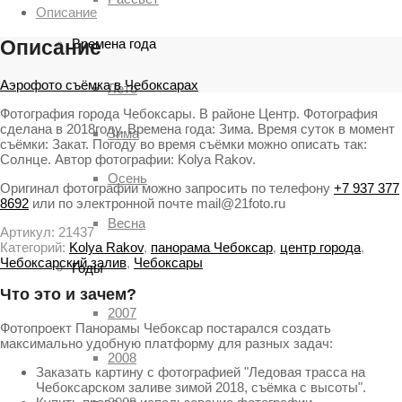
Описание
Времена года
Описание
Аэрофото съёмка в Чебоксарах
Лето
Фотография города Чебоксары. В районе Центр. Фотография
сделана в 2018году. Времена года: Зима. Время суток в момент
Зима
съёмки: Закат. Погоду во время съёмки можно описать так:
Солнце. Автор фотографии: Kolya Rakov.
Осень
Оригинал фотографии можно запросить по телефону
+7 937 377
8692
или по электронной почте mail@21foto.ru
Весна
Артикул:
21437
Категорий:
Kolya Rakov
,
панорама Чебоксар
,
центр города
,
Чебоксарский залив
,
Чебоксары
Годы
Что это и зачем?
2007
Фотопроект Панорамы Чебоксар постарался создать
максимально удобную платформу для разных задач:
2008
Заказать картину с фотографией "Ледовая трасса на
Чебоксарском заливе зимой 2018, съёмка с высоты".