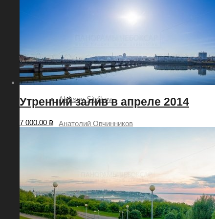
2018
2019
Авторы
Александр Демьянов
Aleksey Sitdikov
Утренний залив в апреле 2014
7 000.00
₽
Анатолий Овчинников
Алексей Семёнов
Илья Степанов
Павел Ртищев