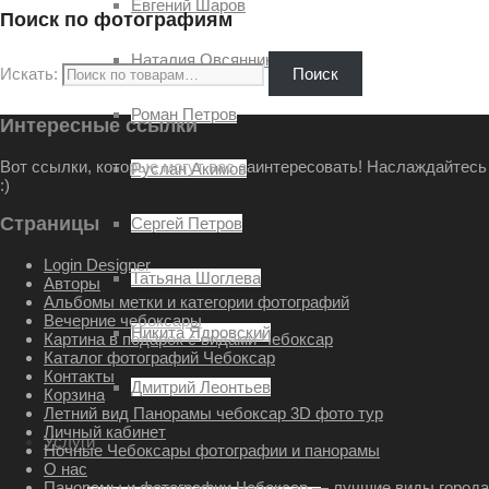
Евгений Шаров
Поиск по фотографиям
Наталия Овсянникова
Искать:
Поиск
Роман Петров
Интересные ссылки
Вот ссылки, которые могут вас заинтересовать! Наслаждайтесь
Руслан Акимов
:)
Страницы
Сергей Петров
Login Designer
Татьяна Шоглева
Авторы
Альбомы метки и категории фотографий
Вечерние чебоксары
Никита Ядровский
Картина в подарок с видами Чебоксар
Каталог фотографий Чебоксар
Контакты
Дмитрий Леонтьев
Корзина
Летний вид Панорамы чебоксар 3D фото тур
Личный кабинет
Услуги
Ночные Чебоксары фотографии и панорамы
О нас
Панорамы и фотографии Чебоксар — лучшие виды города