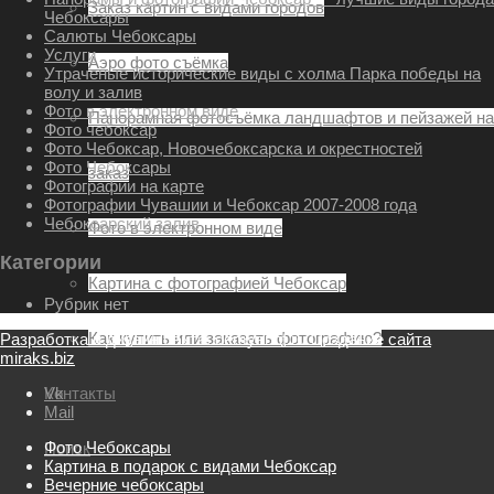
Заказ картин с видами городов
Чебоксары
Салюты Чебоксары
Услуги
Аэро фото съёмка
Утраченые исторические виды с холма Парка победы на
волу и залив
Фото в электронном виде
Панорамная фотосъёмка ландшафтов и пейзажей на
Фото чебоксар
Фото Чебоксар, Новочебоксарска и окрестностей
Фото Чебоксары
заказ
Фотографии на карте
Фотографии Чувашии и Чебоксар 2007-2008 года
Чебоксарский залив
Фото в электронном виде
Категории
Картина с фотографией Чебоксар
Рубрик нет
Как купить или заказать фотографию?
Разработка и дизайн сайта: demyanof.ru
Создание сайта
miraks.biz
Контакты
Vk
Mail
Фото Чебоксары
Поиск
Картина в подарок с видами Чебоксар
Вечерние чебоксары