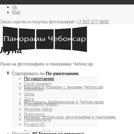
Vk
Mail
Заказ картин и покупка фотографий:
+7 937 377 8692
Луна
Луна на фотографиях и панорамах Чебоксар.
Главная
Сортировать по
По умолчанию
По умолчанию
Свой вариант
Картина в подарок с видами Чебоксар
Название
Цена
Дата
Фестиваль фейерверков в Чебоксарах
Popularity (sales)
Average rating
Relevance
Ночные Чебоксары фотографии и панорамы
Произвольно
Product ID
Салюты Чебоксары
Показать
60 Товаров на странице