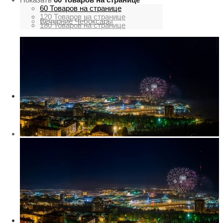
60 Товаров на странице
120 Товаров на странице
Вечерние Чебоксары
180 Товаров на странице
Фото Чебоксары
Чебоксарский залив
О нас
Авторы
Как купить или заказать фотографию?
Фото чебоксар
Фото Чебоксар, Новочебоксарска и окрестностей
Каталог фотографий Чебоксар
Лучшие фотографии