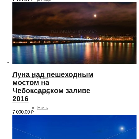
Гроза
Солнце
Ясно
Время суток
Луна над пешеходным
День
мостом на
Чебоксарском заливе
Вечер
2016
Ночь
7 000.00
₽
Утро
Рассвет