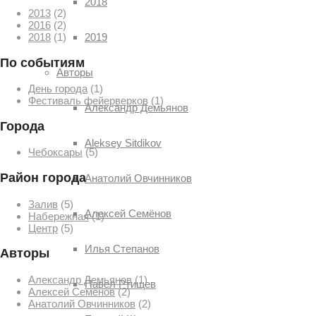
2018
2013
(2)
2016
(2)
2019
2018
(1)
По событиям
Авторы
День города
(1)
Фестиваль фейерверков
(1)
Александр Демьянов
Города
Aleksey Sitdikov
Чебоксары
(5)
Район города
Анатолий Овчинников
Залив
(5)
Алексей Семёнов
Набережная
(1)
Центр
(5)
Илья Степанов
Авторы
Александр Демьянов
(1)
Павел Ртищев
Алексей Семёнов
(2)
Анатолий Овчинников
(2)