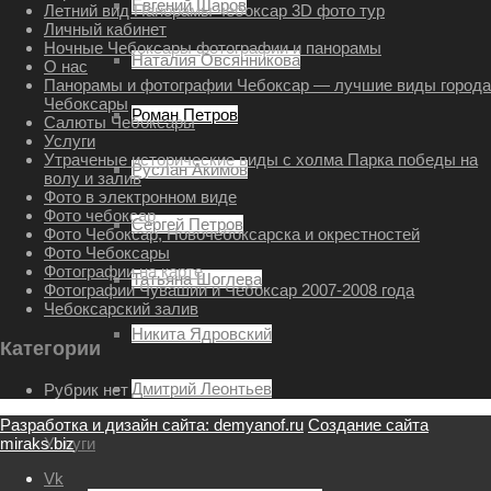
Евгений Шаров
Летний вид Панорамы чебоксар 3D фото тур
Личный кабинет
Ночные Чебоксары фотографии и панорамы
Наталия Овсянникова
О нас
Панорамы и фотографии Чебоксар — лучшие виды города
Чебоксары
Роман Петров
Салюты Чебоксары
Услуги
Утраченые исторические виды с холма Парка победы на
Руслан Акимов
волу и залив
Фото в электронном виде
Фото чебоксар
Сергей Петров
Фото Чебоксар, Новочебоксарска и окрестностей
Фото Чебоксары
Фотографии на карте
Татьяна Шоглева
Фотографии Чувашии и Чебоксар 2007-2008 года
Чебоксарский залив
Никита Ядровский
Категории
Дмитрий Леонтьев
Рубрик нет
Разработка и дизайн сайта: demyanof.ru
Создание сайта
miraks.biz
Услуги
Vk