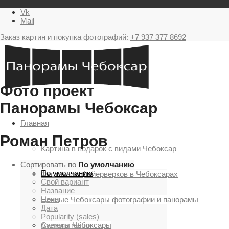
Vk
Mail
Заказ картин и покупка фотографий:
+7 937 377 8692
Фото проект
Панорамы Чебоксар
Главная
Роман Петров
Картина в подарок с видами Чебоксар
Сортировать по
По умолчанию
По умолчанию
Фестиваль фейерверков в Чебоксарах
Свой вариант
Название
Цена
Ночные Чебоксары фотографии и панорамы
Дата
Popularity (sales)
Салюты Чебоксары
Average rating