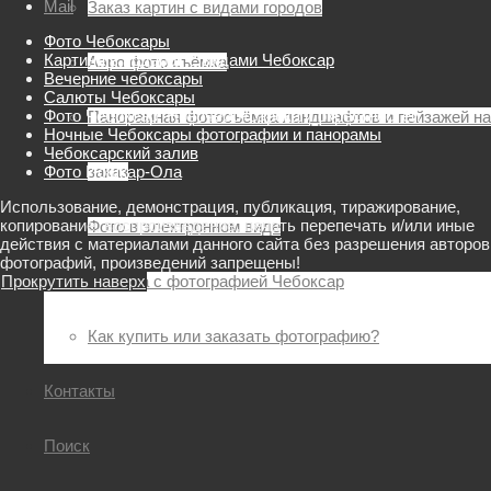
Mail
Заказ картин с видами городов
Фото Чебоксары
Картина в подарок с видами Чебоксар
Аэро фото съёмка
Вечерние чебоксары
Салюты Чебоксары
Фото Чебоксар, Новочебоксарска и окрестностей
Панорамная фотосъёмка ландшафтов и пейзажей на
Ночные Чебоксары фотографии и панорамы
Чебоксарский залив
Фото Йошкар-Ола
заказ
Использование, демонстрация, публикация, тиражирование,
копирование, воспроизведение, печать перепечать и/или иные
Фото в электронном виде
действия с материалами данного сайта без разрешения авторов
фотографий, произведений запрещены!
Прокрутить наверх
Картина с фотографией Чебоксар
Как купить или заказать фотографию?
Контакты
Поиск