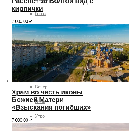
Рассвет за Волгой вид с
кирпички
Гроза
7 000.00
₽
Солнце
Ясно
Время суток
День
Вечер
Храм во честь иконы
Божией Матери
Ночь
«Взыскания погибших»
Утро
7 000.00
₽
Рассвет