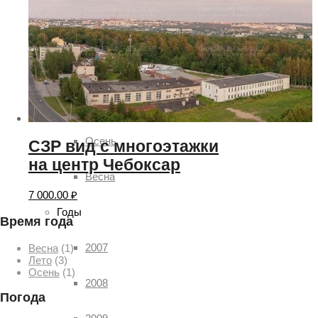
Времена года
Лето
Зима
Осень
СЗР вид с многоэтажки
на центр Чебоксар
Весна
7 000.00
₽
Годы
Время года
2007
Весна
(1)
Лето
(3)
Осень
(1)
2008
Погода