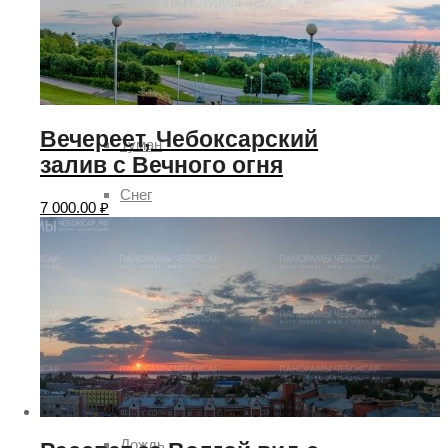
Чебоксар и окрестностей по временам года
Погода
Вечереет, Чебоксарский
Туман
залив с Вечного огня
Снег
7 000.00
₽
Радуга
Пасмурно
Облачность
Луна
Дождь