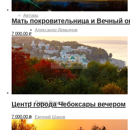
2019
Авторы
Мать покровительница и Вечный о
Александр Демьянов
7 000.00
₽
Aleksey Sitdikov
Анатолий Овчинников
Алексей Семёнов
Илья Степанов
Павел Ртищев
Центр города Чебоксары вечером
7 000.00
₽
Евгений Шаров