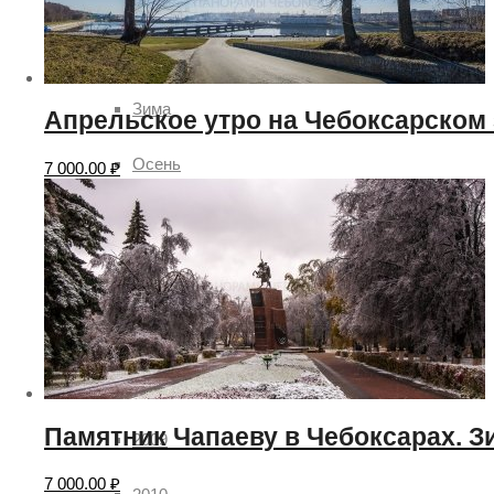
Лето
Зима
Апрельское утро на Чебоксарском 
Осень
7 000.00
₽
Весна
Годы
2007
2008
Памятник Чапаеву в Чебоксарах. З
2009
7 000.00
₽