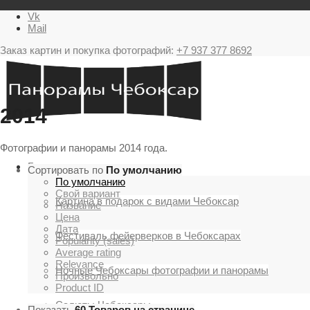
Vk
Mail
Заказ картин и покупка фотографий:
+7 937 377 8692
2014
Фотографии и панорамы 2014 года.
Главная
Сортировать по
По умолчанию
По умолчанию
Свой вариант
Картина в подарок с видами Чебоксар
Название
Цена
Дата
Фестиваль фейерверков в Чебоксарах
Popularity (sales)
Average rating
Relevance
Ночные Чебоксары фотографии и панорамы
Произвольно
Product ID
Салюты Чебоксары
Показать
60 Товаров на странице