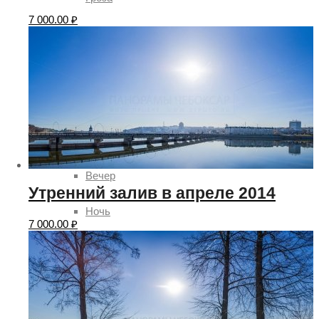
7 000.00
₽
Солнце
Ясно
Время суток
День
Вечер
Утренний залив в апреле 2014
Ночь
7 000.00
₽
Утро
Рассвет
Времена года