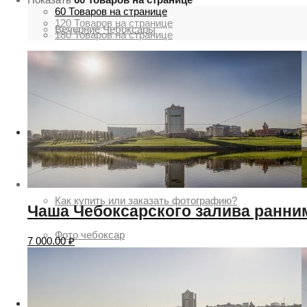
60 Товаров на странице
120 Товаров на странице
Вечерние Чебоксары
180 Товаров на странице
Фото Чебоксары
Чебоксарский залив
О нас
Авторы
Как купить или заказать фотографию?
Чаша Чебоксарского залива ранни
Фото чебоксар
7 000.00
₽
Фото Чебоксар, Новочебоксарска и окрестностей
Каталог фотографий Чебоксар
Лучшие фотографии Чебокса