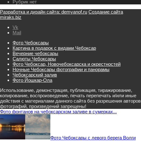
Рубрик нет
Разработка и дизайн сайта: demyanof.ru
Создание сайта
miraks.biz
Vk
Mail
Фото Чебоксары
Картина в подарок с видами Чебоксар
Вечерние чебоксары
Салюты Чебоксары
Фото Чебоксар, Новочебоксарска и окрестностей
Ночные Чебоксары фотографии и панорамы
Чебоксарский залив
Фото Йошкар-Ола
Использование, демонстрация, публикация, тиражирование,
копирование, воспроизведение, печать перепечать и/или иные
действия с материалами данного сайта без разрешения авторов
фотографий, произведений запрещены!
Фото фонтанов на чебоксарском заливе в сумерках...
Фото Чебоксары с левого берега Волги