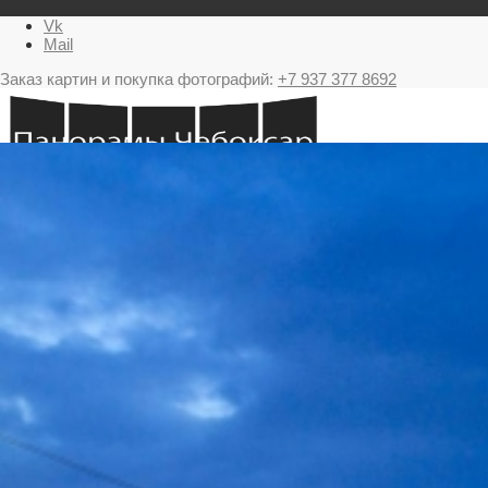
Vk
Mail
Заказ картин и покупка фотографий:
+7 937 377 8692
Главная
Картина в подарок с видами Чебоксар
Фестиваль фейерверков в Чебоксарах
Ночные Чебоксары фотографии и панорамы
Салюты Чебоксары