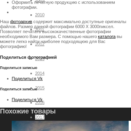
2009
Оформить печатную продукцию с использованием
фотографии.
2010
Наш
фотоархив
содержит максимально доступные оригиналы
файлов. Размер данной фотографии 6000 X 3000пиксел.
2011
Позволяет печатать высококачественные фотографии
необходимого Вам размера. С помощью нашего
каталога
вы
можете легко найти наиболее подходящюю для Вас
2012
фотографию!
Поделиться фотографией
2013
Поделиться записью
2014
Поделиться Vk
2015
Поделиться записью
Поделиться Vk
2016
Похожие товары
2017