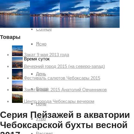
Гроза
Солнце
Товары
Ясно
Закат 9 мая 2013 года
Время суток
Вечерний город 2015 (на северо-запад)
День
Фестиваль салютов Чебоксары 2015
Вечер
Закат в мае. 2015 Анатолий Овчинников
Центр города Чебоксары вечером
Ночь
Серия Пейзажей в акватории
Утро
Чебоксарской бухты весной
Рассвет