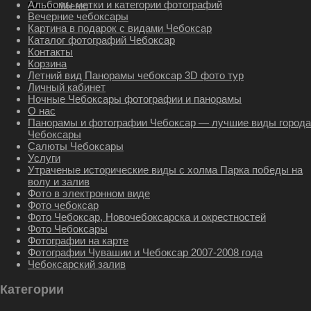
Альбомы метки и категории фотографий
Меню
Меню
Вечерние чебоксары
Картина в подарок с видами Чебоксар
Каталог фотографий Чебоксар
Контакты
Корзина
Летний вид Панорамы чебоксар 3D фото тур
Личный кабинет
Ночные Чебоксары фотографии и панорамы
О нас
Панорамы и фотографии Чебоксар — лучшие виды города
Чебоксары
Салюты Чебоксары
Услуги
Утраченые исторические виды с холма Парка победы на
волу и залив
Фото в электронном виде
Фото чебоксар
Фото Чебоксар, Новочебоксарска и окрестностей
Фото Чебоксары
Фотографии на карте
Фотографии Чувашии и Чебоксар 2007-2008 года
Чебоксарский залив
Категории