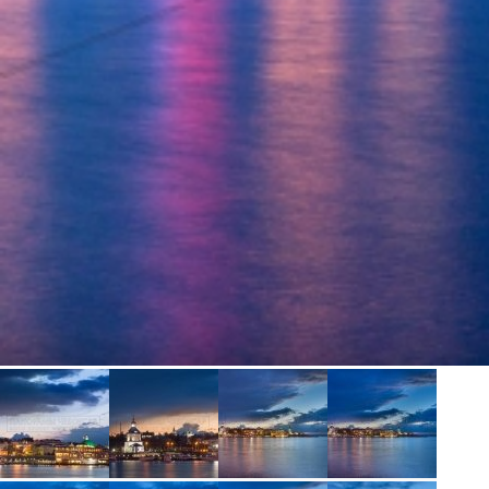
Чебоксар и окрестностей по временам года
Погода
Туман
Снег
Радуга
Пасмурно
Облачность
Луна
Дождь