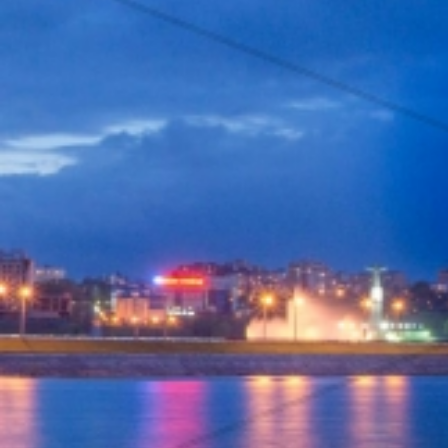
Вечерние Чебоксары
Фото Чебоксары
Чебоксарский залив
О нас
Авторы
Как купить или заказать фотографию?
Фото чебоксар
Фото Чебоксар, Новочебоксарска и окрестностей
Каталог фотографий Чебоксар
Лучшие фотографии