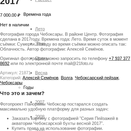
2017
Времена года
7 000.00
₽
Нет в наличии
Лето
Фотография города Чебоксары. В районе Центр. Фотография
сделана в 2017году. Времена года: Лето. Время суток в момент
Зима
съёмки: Сумерки. Погоду во время съёмки можно описать так:
Облачность. Автор фотографии: Алексей Семёнов.
Осень
Оригинал фотографии можно запросить по телефону
+7 937 377
8692
или по электронной почте mail@21foto.ru
Весна
Артикул:
21871
Категорий:
Алексей Семёнов
,
Волга
,
Чебоксарский пейзаж
,
Чебоксары
Годы
Что это и зачем?
2007
Фотопроект Панорамы Чебоксар постарался создать
максимально удобную платформу для разных задач:
2008
Заказать картину с фотографией "Серия Пейзажей в
акватории Чебоксарской бухты весной 2017".
Купить права на использование фотографии.