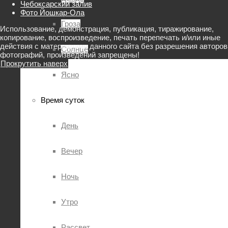
Чебоксарский залив
Фото Йошкар-Ола
Гроза
Использование, демонстрация, публикация, тиражирование,
копирование, воспроизведение, печать перепечать и/или иные
действия с материалами данного сайта без разрешения авторов
Солнце
фотографий, произведений запрещены!
Прокрутить наверх
Ясно
Время суток
День
Вечер
Ночь
Утро
Рассвет