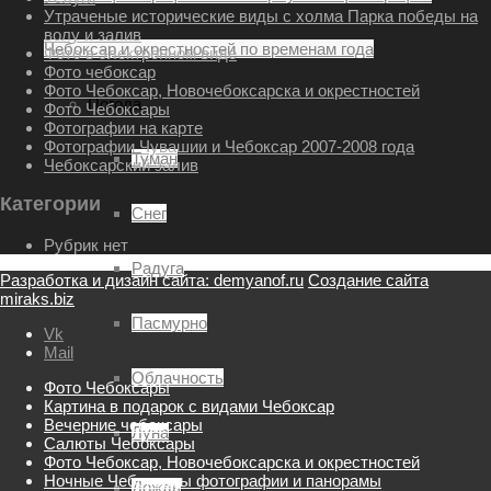
Утраченые исторические виды с холма Парка победы на
волу и залив
Чебоксар и окрестностей по временам года
Фото в электронном виде
Фото чебоксар
Фото Чебоксар, Новочебоксарска и окрестностей
Погода
Фото Чебоксары
Фотографии на карте
Фотографии Чувашии и Чебоксар 2007-2008 года
Туман
Чебоксарский залив
Категории
Снег
Рубрик нет
Радуга
Разработка и дизайн сайта: demyanof.ru
Создание сайта
miraks.biz
Пасмурно
Vk
Mail
Облачность
Фото Чебоксары
Картина в подарок с видами Чебоксар
Вечерние чебоксары
Луна
Салюты Чебоксары
Фото Чебоксар, Новочебоксарска и окрестностей
Ночные Чебоксары фотографии и панорамы
Дождь