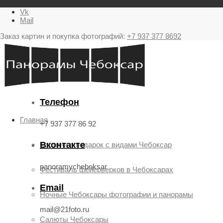
Vk
Mail
Заказ картин и покупка фотографий:
+7 937 377 8692
Телефон
Главная
+7 937 377 86 92
Вконтакте
Картина в подарок с видами Чебоксар
panoramycheboksar
Фестиваль фейерверков в Чебоксарах
Email
Ночные Чебоксары фотографии и панорамы
mail@21foto.ru
Салюты Чебоксары