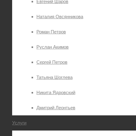
Евгений Шаров
Наталия Овсянникова
Роман Петров
Руслан Акимов
Сергей Петров
Татьяна Шоглева
Никита Ядровский
Дмитрий Леонтьев
Услуги