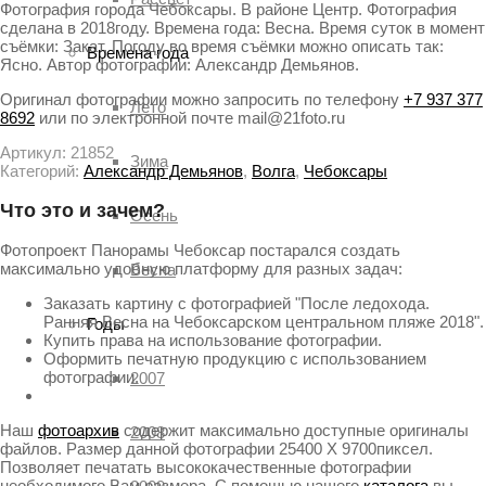
Фотография города Чебоксары. В районе Центр. Фотография
сделана в 2018году. Времена года: Весна. Время суток в момент
съёмки: Закат. Погоду во время съёмки можно описать так:
Времена года
Ясно. Автор фотографии: Александр Демьянов.
Оригинал фотографии можно запросить по телефону
+7 937 377
Лето
8692
или по электронной почте mail@21foto.ru
Артикул:
21852
Зима
Категорий:
Александр Демьянов
,
Волга
,
Чебоксары
Что это и зачем?
Осень
Фотопроект Панорамы Чебоксар постарался создать
максимально удобную платформу для разных задач:
Весна
Заказать картину с фотографией "После ледохода.
Ранняя Весна на Чебоксарском центральном пляже 2018".
Годы
Купить права на использование фотографии.
Оформить печатную продукцию с использованием
фотографии.
2007
Наш
фотоархив
содержит максимально доступные оригиналы
2008
файлов. Размер данной фотографии 25400 X 9700пиксел.
Позволяет печатать высококачественные фотографии
необходимого Вам размера. С помощью нашего
каталога
вы