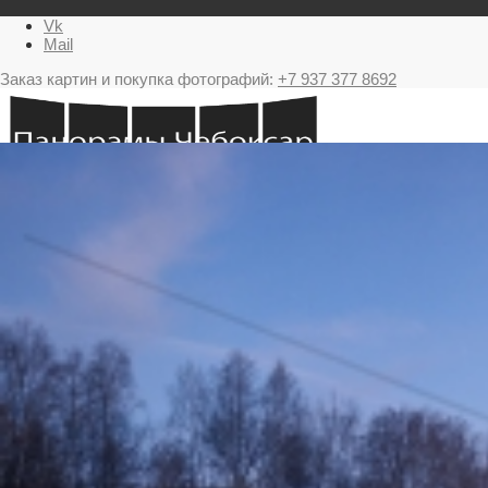
Vk
Mail
Заказ картин и покупка фотографий:
+7 937 377 8692
Главная
Картина в подарок с видами Чебоксар
Фестиваль фейерверков в Чебоксарах
Ночные Чебоксары фотографии и панорамы
Салюты Чебоксары