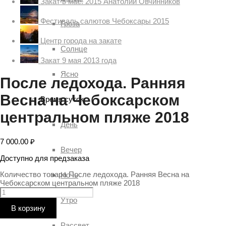
Закат в мае. 2015 Анатолий Овчинников
Фестиваль салютов Чебоксары 2015
Гроза
Центр города на закате
Солнце
Закат 9 мая 2013 года
Ясно
После ледохода. Ранняя
Весна на Чебоксарском
Время суток
центральном пляже 2018
День
7 000.00
₽
Вечер
Доступно для предзаказа
Количество товара После ледохода. Ранняя Весна на
Ночь
Чебоксарском центральном пляже 2018
Утро
В корзину
Рассвет