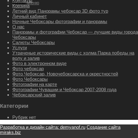
Контакты
Меню
Меню
Корзина
Летний вид Панорамы чебоксар 3D фото тур
Личный кабинет
Ночные Чебоксары фотографии и панорамы
О нас
Панорамы и фотографии Чебоксар — лучшие виды города
Чебоксары
Салюты Чебоксары
Услуги
Утраченые исторические виды с холма Парка победы на
волу и залив
Фото в электронном виде
Фото чебоксар
Фото Чебоксар, Новочебоксарска и окрестностей
Фото Чебоксары
Фотографии на карте
Фотографии Чувашии и Чебоксар 2007-2008 года
Чебоксарский залив
Категории
Рубрик нет
Разработка и дизайн сайта: demyanof.ru
Создание сайта
miraks.biz