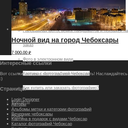
Заказ картин с видами городов
Аэро фото съёмка
Панорамная фотосъёмка ландшафтов и пейзажей на
Ночной вид на город Чебоксары
заказ
7 000.00
₽
Фото в электронном виде
Интересные ссылки
Картина с фотографией Чебоксар
Вот ссылки, которые могут вас заинтересовать! Наслаждайтесь
:)
Как купить или заказать фотографию?
Страницы
Login Designer
Контакты
Авторы
Альбомы метки и категории фотографий
Вечерние чебоксары
Поиск
Картина в подарок с видами Чебоксар
Каталог фотографий Чебоксар