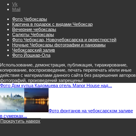
Vk
Mail
Фото Чебоксары
Картина в подарок с видами Чебоксар
Вечерние чебоксары
Салюты Чебоксары
Фото Чебоксар, Новочебоксарска и окрестностей
Ночные Чебоксары фотографии и панорамы
Чебоксарский залив
Фото Йошкар-Ола
Использование, демонстрация, публикация, тиражирование,
копирование, воспроизведение, печать перепечать и/или иные
действия с материалами данного сайта без разрешения авторов
фотографий, произведений запрещены!
Фото Дом купца Кадомцева отель Manor House над...
Фото фонтанов на чебоксарском заливе
в сумерках...
Прокрутить наверх