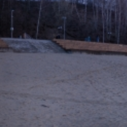
Вечерние Чебоксары
Фото Чебоксары
Чебоксарский залив
О нас
Авторы
Как купить или заказать фотографию?
Фото чебоксар
Фото Чебоксар, Новочебоксарска и окрестностей
Каталог фотографий Чебоксар
Лучшие фотографии