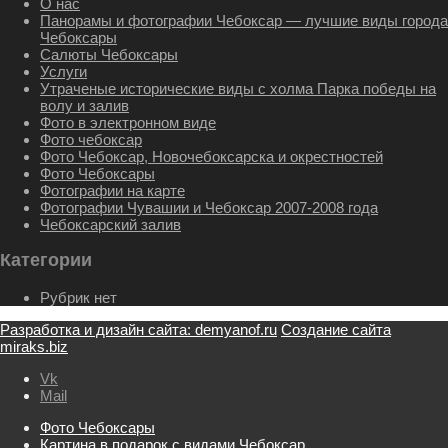
О нас
Панорамы и фотографии Чебоксар — лучшие виды города
Чебоксары
Салюты Чебоксары
Услуги
Утраченые исторические виды с холма Парка победы на
волу и залив
Фото в электронном виде
Фото чебоксар
Фото Чебоксар, Новочебоксарска и окрестностей
Фото Чебоксары
Фотографии на карте
Фотографии Чувашии и Чебоксар 2007-2008 года
Чебоксарский залив
Категории
Рубрик нет
Разработка и дизайн сайта: demyanof.ru
Создание сайта
miraks.biz
Vk
Mail
Фото Чебоксары
Картина в подарок с видами Чебоксар