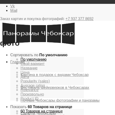
Vk
Mail
Заказ картин и покупка фотографий:
+7 937 377 8692
фото
Сортировать по
По умолчанию
По умолчанию
Главная
Свой вариант
Название
Цена
Картина в подарок с видами Чебоксар
Дата
Popularity (sales)
Average rating
Фестиваль фейерверков в Чебоксарах
Relevance
Произвольно
Product ID
Ночные Чебоксары фотографии и панорамы
Показать
60 Товаров на странице
60 Товаров на странице
Салюты Чебоксары