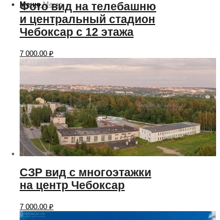
Меню
Меню
Фото вид на телебашню
и центральный стадион
Чебоксар с 12 этажа
7 000.00
₽
СЗР вид с многоэтажки
на центр Чебоксар
7 000.00
₽