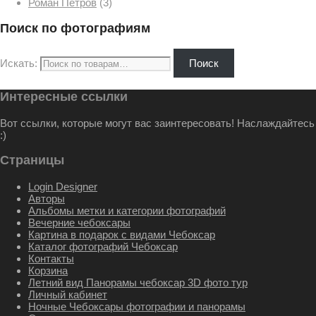
Роман Петров
(3)
Поиск по фотографиям
Искать:
Поиск
Интересные ссылки
Вот ссылки, которые могут вас заинтересовать! Наслаждайтесь
:)
Страницы
Login Designer
Авторы
Альбомы метки и категории фотографий
Вечерние чебоксары
Картина в подарок с видами Чебоксар
Каталог фотографий Чебоксар
Контакты
Корзина
Летний вид Панорамы чебоксар 3D фото тур
Личный кабинет
Ночные Чебоксары фотографии и панорамы