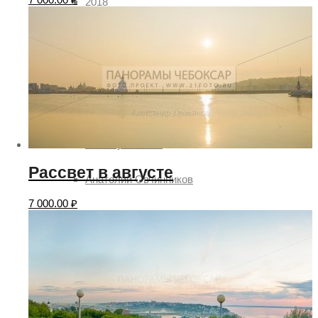
2018
2019
Авторы
Александр Демьянов
Aleksey Sitdikov
Рассвет в августе
Анатолий Овчинников
7 000.00
₽
Алексей Семёнов
Илья Степанов
Павел Ртищев