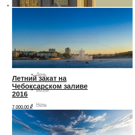
Гроза
Солнце
Ясно
Время суток
День
Летний закат на
Чебоксарском заливе
Вечер
2016
Ночь
7 000.00
₽
Утро
Рассвет