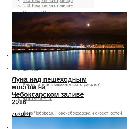
120 Товаров на странице
180 Товаров на странице
Вечерние Чебоксары
Фото Чебоксары
Чебоксарский залив
О нас
Авторы
Луна над пешеходным
Как купить или заказать фотографию?
мостом на
Чебоксарском заливе
Фото чебоксар
2016
Фото Чебоксар, Новочебоксарска и окрестностей
7 000.00
₽
Каталог фотографий Чебоксар
Лучшие фотографии