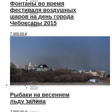
2009
Фонтаны во время
фестиваля воздушных
2010
шаров на день города
Чебоксары 2015
2011
7 000.00
₽
2012
2013
2014
2015
2016
Рыбаки на весеннем
2017
льду залива
7 000.00
₽