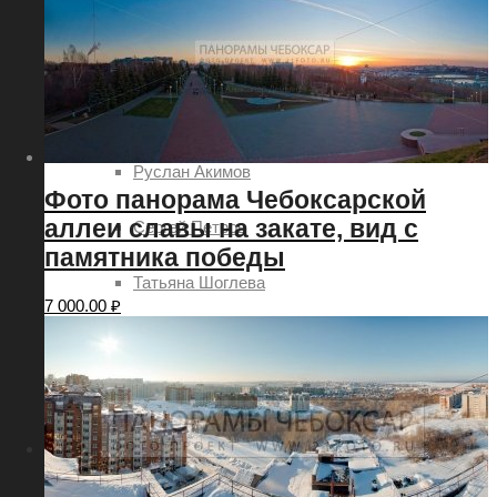
Евгений Шаров
Наталия Овсянникова
Роман Петров
Руслан Акимов
Фото панорама Чебоксарской
аллеи славы на закате, вид с
Сергей Петров
памятника победы
Татьяна Шоглева
7 000.00
₽
Никита Ядровский
Дмитрий Леонтьев
Услуги