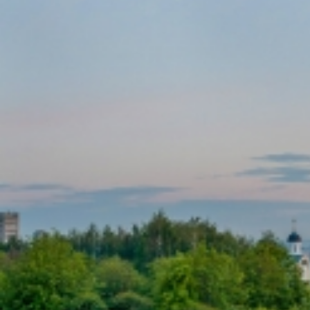
Вечерние Чебоксары
Фото Чебоксары
Чебоксарский залив
О нас
Авторы
Как купить или заказать фотографию?
Фото чебоксар
Фото Чебоксар, Новочебоксарска и окрестностей
Каталог фотографий Чебоксар
Лучшие фотографии