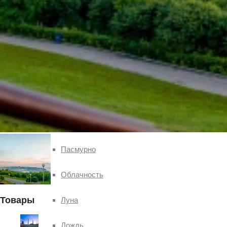
Чебоксар и окрестностей по временам года
Погода
Туман
Снег
Радуга
Пасмурно
Облачность
Товары
Луна
Дождь