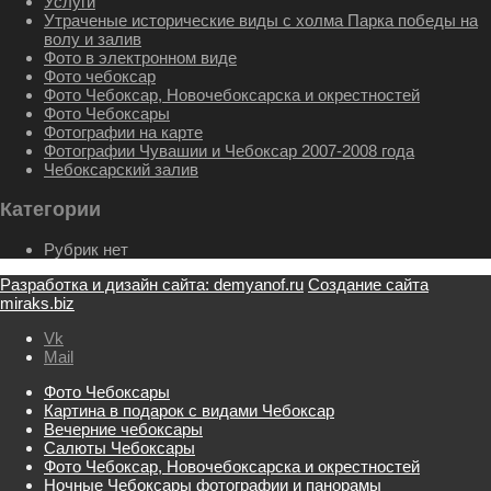
Услуги
Утраченые исторические виды с холма Парка победы на
волу и залив
Фото в электронном виде
Фото чебоксар
Фото Чебоксар, Новочебоксарска и окрестностей
Фото Чебоксары
Фотографии на карте
Фотографии Чувашии и Чебоксар 2007-2008 года
Чебоксарский залив
Категории
Рубрик нет
Разработка и дизайн сайта: demyanof.ru
Создание сайта
miraks.biz
Vk
Mail
Фото Чебоксары
Картина в подарок с видами Чебоксар
Вечерние чебоксары
Салюты Чебоксары
Фото Чебоксар, Новочебоксарска и окрестностей
Ночные Чебоксары фотографии и панорамы