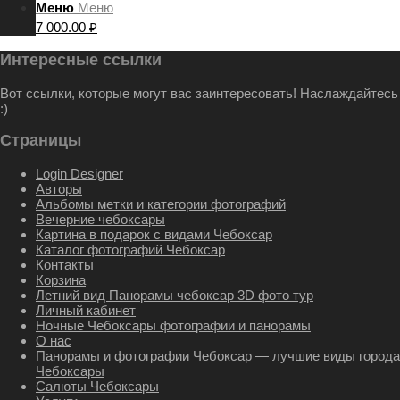
Меню
Меню
7 000.00
₽
Интересные ссылки
Вот ссылки, которые могут вас заинтересовать! Наслаждайтесь
:)
Страницы
Login Designer
Авторы
Альбомы метки и категории фотографий
Вечерние чебоксары
Картина в подарок с видами Чебоксар
Каталог фотографий Чебоксар
Контакты
Корзина
Летний вид Панорамы чебоксар 3D фото тур
Личный кабинет
Ночные Чебоксары фотографии и панорамы
О нас
Панорамы и фотографии Чебоксар — лучшие виды города
Чебоксары
Салюты Чебоксары