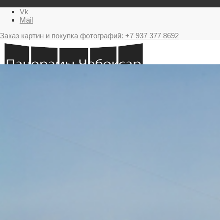
Vk
Mail
Заказ картин и покупка фотографий:
+7 937 377 8692
Главная
Картина в подарок с видами Чебоксар
Фестиваль фейерверков в Чебоксарах
Ночные Чебоксары фотографии и панорамы
Салюты Чебоксары