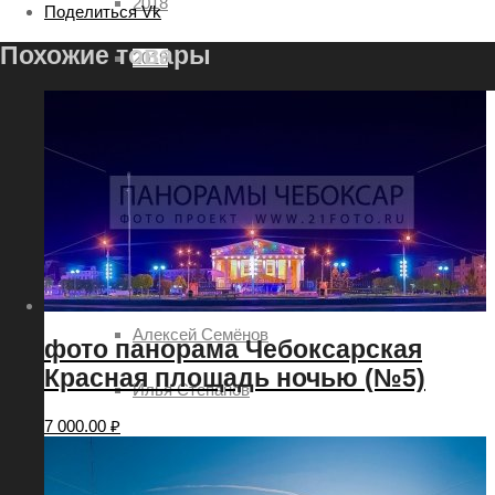
2018
Поделиться Vk
Похожие товары
2019
Авторы
Александр Демьянов
Aleksey Sitdikov
Анатолий Овчинников
Алексей Семёнов
фото панорама Чебоксарская
Красная площадь ночью (№5)
Илья Степанов
7 000.00
₽
Павел Ртищев