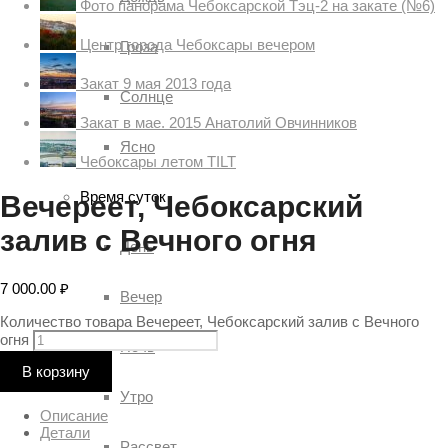
Фото панорама Чебоксарской Тэц-2 на закате (№6)
Центр города Чебоксары вечером
Гроза
Закат 9 мая 2013 года
Солнце
Закат в мае. 2015 Анатолий Овчинников
Ясно
Чебоксары летом TILT
Время суток
Вечереет, Чебоксарский
залив с Вечного огня
День
7 000.00
₽
Вечер
Количество товара Вечереет, Чебоксарский залив с Вечного
огня
Ночь
В корзину
Утро
Описание
Детали
Рассвет