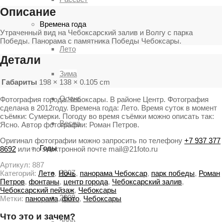
Описание
Времена года
Утраченный вид на Чебоксарский залив и Волгу с парка
Победы. Панорама с памятника Победы Чебоксары.
Лето
Детали
Зима
Габариты
198 × 138 × 0.105 cm
Осень
Фотография города Чебоксары. В районе Центр. Фотография
сделана в 2012году. Времена года: Лето. Время суток в момент
съёмки: Сумерки. Погоду во время съёмки можно описать так:
Весна
Ясно. Автор фотографии: Роман Петров.
Оригинал фотографии можно запросить по телефону
+7 937 377
Годы
8692
или по электронной почте mail@21foto.ru
Артикул:
887
2007
Категорий:
Лето
,
Ночь
,
панорама Чебоксар
,
парк победы
,
Роман
Петров
,
фонтаны
,
центр города
,
Чебоксарский залив
,
Чебоксарский пейзаж
,
Чебоксары
2008
Метки:
панорама
,
фото
,
Чебоксары
Что это и зачем?