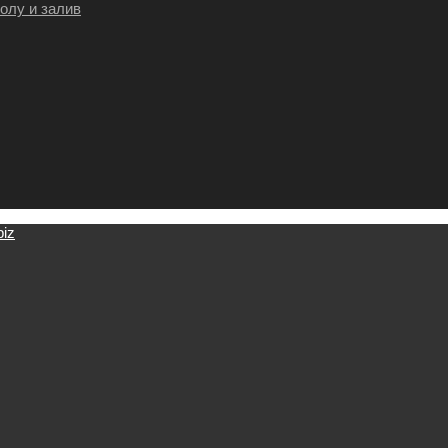
олу и залив
biz