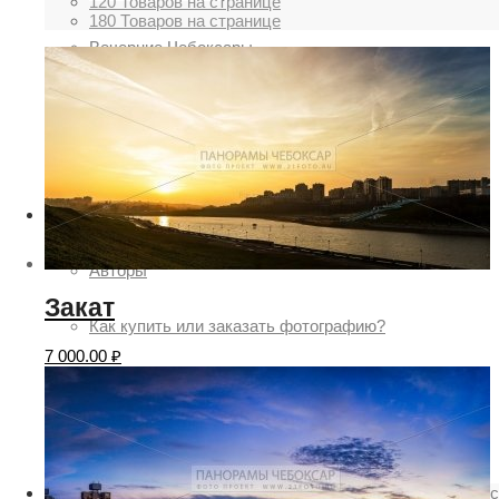
120 Товаров на странице
180 Товаров на странице
Вечерние Чебоксары
Фото Чебоксары
Чебоксарский залив
О нас
Авторы
Закат
Как купить или заказать фотографию?
7 000.00
₽
Фото чебоксар
Фото Чебоксар, Новочебоксарска и окрестностей
Каталог фотографий Чебоксар
Лучшие фотографии Чебокса