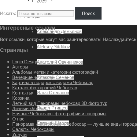
2019
Искать:
Поиск
Авторы
Интересные ссылки
Александр Демьянов
Вот ссылки, которые могут вас заинтересовать! Наслаждайтесь 
Aleksey Sitdikov
Страницы
Login Designer
Анатолий Овчинников
Авторы
Альбомы метки и категории фотографий
Вечерние чебоксары
Алексей Семёнов
Картина в подарок с видами Чебоксар
Каталог фотографий Чебоксар
Илья Степанов
Контакты
Корзина
Летний вид Панорамы чебоксар 3D фото тур
Павел Ртищев
Личный кабинет
Ночные Чебоксары фотографии и панорамы
О нас
Евгений Шаров
Панорамы и фотографии Чебоксар — лучшие виды город
Салюты Чебоксары
Услуги