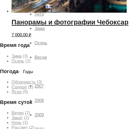
Лето
Панорамы и фотографии Чебоксар
Зима
7 000.00
₽
Осень
Время года
Зима
(3)
Весна
Осень
(2)
Погода
Годы
Облачность
(3)
2007
Солнце
(2)
Ясно
(5)
2008
Время суток
Вечер
(2)
2009
Закат
(2)
Ночь
(2)
Рассвет
(2)