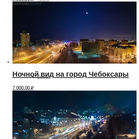
Солнце
Ясно
Время суток
День
Ночной вид на город Чебоксары
Вечер
7 000.00
₽
Ночь
Утро
Рассвет
Времена года