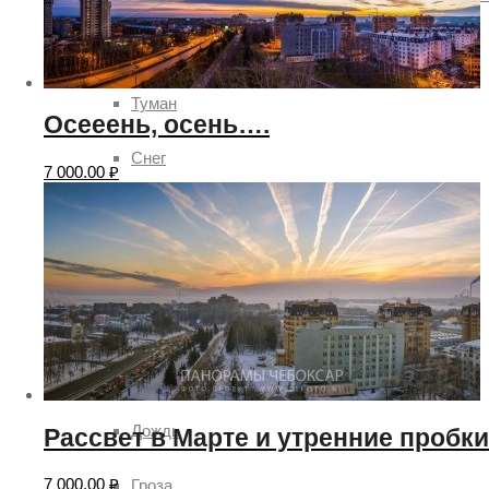
Погода
Туман
Осееень, осень….
Снег
7 000.00
₽
Радуга
Пасмурно
Облачность
Луна
Дождь
Рассвет в Марте и утренние пробки
7 000.00
₽
Гроза