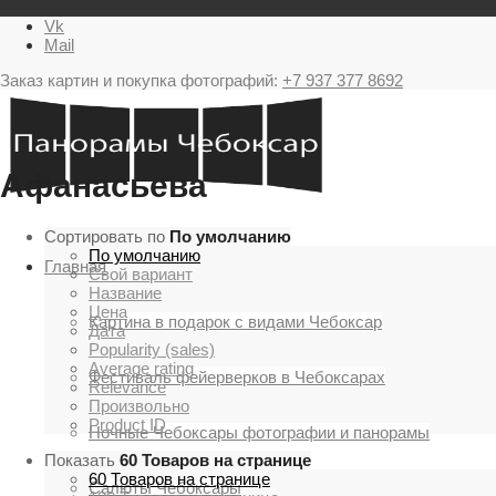
Vk
Mail
Заказ картин и покупка фотографий:
+7 937 377 8692
Афанасьева
Сортировать по
По умолчанию
По умолчанию
Главная
Свой вариант
Название
Цена
Картина в подарок с видами Чебоксар
Дата
Popularity (sales)
Average rating
Фестиваль фейерверков в Чебоксарах
Relevance
Произвольно
Product ID
Ночные Чебоксары фотографии и панорамы
Показать
60 Товаров на странице
60 Товаров на странице
Салюты Чебоксары