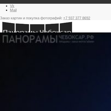
Vk
Mail
Заказ картин и покупка фотографий:
+7 937 377 8692
Главная
Картина в подарок с видами Чебоксар
Фестиваль фейерверков в Чебоксарах
Ночные Чебоксары фотографии и панорамы
Салюты Чебоксары