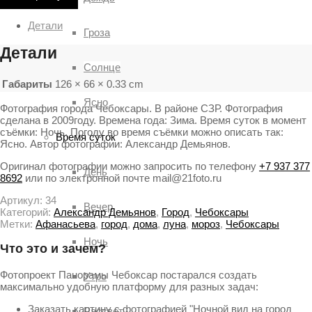
Детали
Гроза
Детали
Солнце
Габариты
126 × 66 × 0.33 cm
Ясно
Фотография города Чебоксары. В районе СЗР. Фотография
сделана в 2009году. Времена года: Зима. Время суток в момент
съёмки: Ночь. Погоду во время съёмки можно описать так:
Время суток
Ясно. Автор фотографии: Александр Демьянов.
Оригинал фотографии можно запросить по телефону
+7 937 377
День
8692
или по электронной почте mail@21foto.ru
Артикул:
34
Вечер
Категорий:
Александр Демьянов
,
Город
,
Чебоксары
Метки:
Афанасьева
,
город
,
дома
,
луна
,
мороз
,
Чебоксары
Ночь
Что это и зачем?
Фотопроект Панорамы Чебоксар постарался создать
Утро
максимально удобную платформу для разных задач:
Заказать картину с фотографией "Ночной вид на город
Рассвет