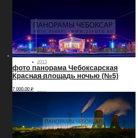
2009
2010
2011
2012
2013
фото панорама Чебоксарская
Красная площадь ночью (№5)
2014
7 000.00
₽
2015
2016
2017