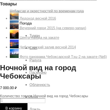
Товары
Чебоксар и окрестностей по временам года
Ледоход весной 2016
Погода
Вечерний город 2015 (на северо-запад)
Туман
Центр города на закате
Чебоксарский залив весной 2014
Снег
Фото панорама Чебоксарской Тэц-2 на закате (№6)
Радуга
Ночной вид на город
Пасмурно
Чебоксары
Облачность
7 000.00
₽
Количество товара Ночной вид на город Чебоксары
Луна
В корзину
Дождь