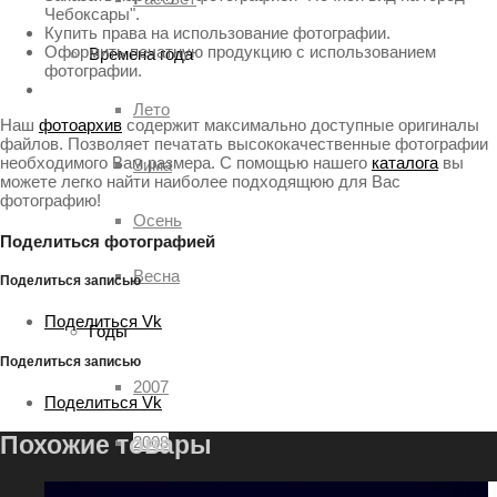
Чебоксары".
Купить права на использование фотографии.
Оформить печатную продукцию с использованием
Времена года
фотографии.
Лето
Наш
фотоархив
содержит максимально доступные оригиналы
файлов. Позволяет печатать высококачественные фотографии
необходимого Вам размера. С помощью нашего
каталога
вы
Зима
можете легко найти наиболее подходящюю для Вас
фотографию!
Осень
Поделиться фотографией
Весна
Поделиться записью
Поделиться Vk
Годы
Поделиться записью
2007
Поделиться Vk
Похожие товары
2008