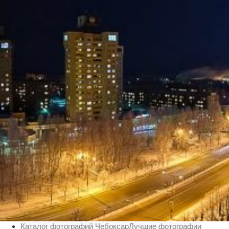
Вечерние Чебоксары
Фото Чебоксары
Чебоксарский залив
О нас
Авторы
Как купить или заказать фотографию?
Фото чебоксар
Фото Чебоксар, Новочебоксарска и окрестностей
Каталог фотографий Чебоксар
Лучшие фотографии