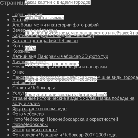
Заказ картин с видами городов
Страницы
Login Designer
Аэро фото съёмка
Авторы
Альбомы метки и категории фотографий
Вечерние чебоксары
Панорамная фотосъёмка ландшафтов и пейзажей на
Картина в подарок с видами Чебоксар
Каталог фотографий Чебоксар
Контакты
заказ
Корзина
Летний вид Панорамы чебоксар 3D фото тур
Личный кабинет
Фото в электронном виде
Ночные Чебоксары фотографии и панорамы
О нас
Панорамы и фотографии Чебоксар — лучшие виды города
Картина с фотографией Чебоксар
Чебоксары
Салюты Чебоксары
Услуги
Как купить или заказать фотографию?
Утраченые исторические виды с холма Парка победы на
волу и залив
Фото в электронном виде
Контакты
Фото чебоксар
Фото Чебоксар, Новочебоксарска и окрестностей
Фото Чебоксары
Поиск
Фотографии на карте
Фотографии Чувашии и Чебоксар 2007-2008 года