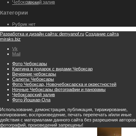
Чебоксарский залив
Меню
Меню
Категории
Рубрик нет
Разработка и дизайн сайта: demyanof.ru
Создание сайта
miraks.biz
Vk
Mail
Фото Чебоксары
Картина в подарок с видами Чебоксар
Вечерние чебоксары
Салюты Чебоксары
Фото Чебоксар, Новочебоксарска и окрестностей
Ночные Чебоксары фотографии и панорамы
Чебоксарский залив
Фото Йошкар-Ола
Использование, демонстрация, публикация, тиражирование,
копирование, воспроизведение, печать перепечать и/или иные
действия с материалами данного сайта без разрешения авторов
фотографий, произведений запрещены!