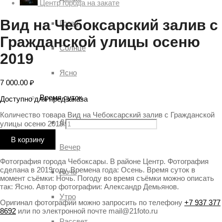
Центр города на закате
Вид на Чебоксарский залив с
Гроза
Гражданской улицы осеню
Солнце
2019
Ясно
7 000.00
₽
Время суток
Доступно для предзаказа
Количество товара Вид на Чебоксарский залив с Гражданской
День
улицы осеню 2019
В корзину
Вечер
Фотография города Чебоксары. В районе Центр. Фотография
сделана в 2019году. Времена года: Осень. Время суток в
Ночь
момент съёмки: Ночь. Погоду во время съёмки можно описать
так: Ясно. Автор фотографии: Александр Демьянов.
Утро
Оригинал фотографии можно запросить по телефону
+7 937 377
8692
или по электронной почте mail@21foto.ru
Рассвет