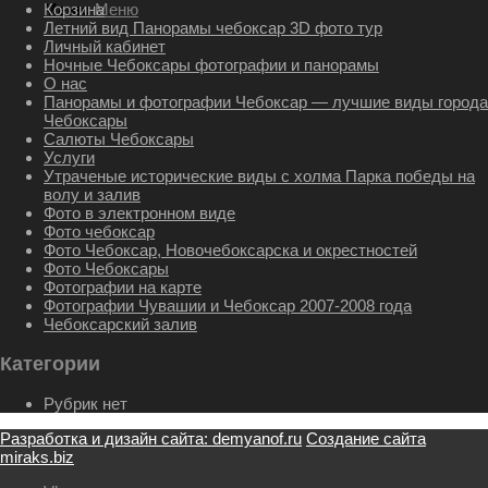
Меню
Меню
Корзина
Летний вид Панорамы чебоксар 3D фото тур
Личный кабинет
Ночные Чебоксары фотографии и панорамы
О нас
Панорамы и фотографии Чебоксар — лучшие виды города
Чебоксары
Салюты Чебоксары
Услуги
Утраченые исторические виды с холма Парка победы на
волу и залив
Фото в электронном виде
Фото чебоксар
Фото Чебоксар, Новочебоксарска и окрестностей
Фото Чебоксары
Фотографии на карте
Фотографии Чувашии и Чебоксар 2007-2008 года
Чебоксарский залив
Категории
Рубрик нет
Разработка и дизайн сайта: demyanof.ru
Создание сайта
miraks.biz