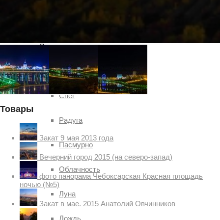
Чебоксар и окрестностей по временам года
Погода
Туман
Снег
Товары
Радуга
Закат 9 мая 2013 года
Пасмурно
Вечерний город 2015 (на северо-запад)
Облачность
фото панорама Чебоксарская Красная площадь
ночью (№5)
Луна
Закат в мае. 2015 Анатолий Овчинников
Дождь