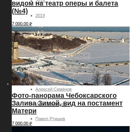
2018
видом на театр оперы и балета
(№4)
2019
7 000.00
₽
Авторы
Александр Демьянов
Aleksey Sitdikov
Анатолий Овчинников
Алексей Семёнов
Фото-панорама Чебоксарского
Залива Зимой, вид на постамент
Илья Степанов
Матери
Павел Ртищев
7 000.00
₽