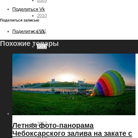
2009
Поделиться Vk
2010
Поделиться записью
2011
Поделиться Vk
Похожие товары
2012
2013
2014
2015
2016
2017
Летняя фото-панорама
Чебоксарского залива на закате с