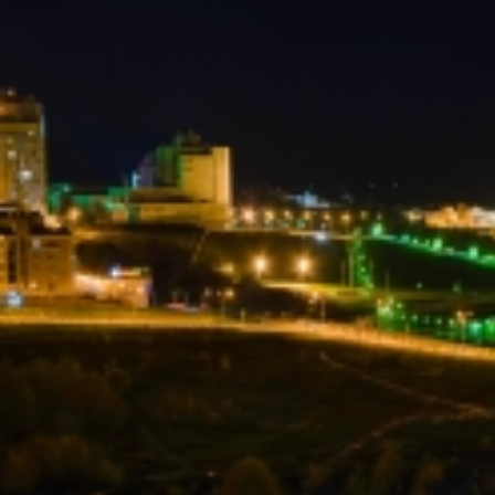
Вечерние Чебоксары
Фото Чебоксары
Чебоксарский залив
О нас
Авторы
Как купить или заказать фотографию?
Фото чебоксар
Фото Чебоксар, Новочебоксарска и окрестностей
Каталог фотографий Чебоксар
Лучшие фотографии