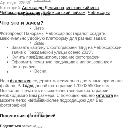
Артикул:
22836
Категорий:
Александр Демьянов
,
московский мост
,
Чебоксарский залив
,
Чебоксарский пейзаж
,
Чебоксары
Времена года
Что это и зачем?
Лето
Фотопроект Панорамы Чебоксар постарался создать
максимально удобную платформу для разных задач:
Зима
Заказать картину с фотографией "Вид на Чебоксарский
залив с Гражданской улицы осеню 2019".
Осень
Купить права на использование фотографии.
Оформить печатную продукцию с использованием
фотографии.
Весна
Наш
фотоархив
содержит максимально доступные оригиналы
Годы
файлов. Размер данной фотографии 17000X5900пиксел.
Позволяет печатать высококачественные фотографии
необходимого Вам размера. С помощью нашего
каталога
вы
2007
можете легко найти наиболее подходящюю для Вас
фотографию!
2008
Поделиться фотографией
Поделиться записью