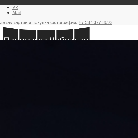
Vk
Mail
Заказ картин и покупка фотографий:
+7 937 377 8692
Главная
Картина в подарок с видами Чебоксар
Фестиваль фейерверков в Чебоксарах
Ночные Чебоксары фотографии и панорамы
Салюты Чебоксары