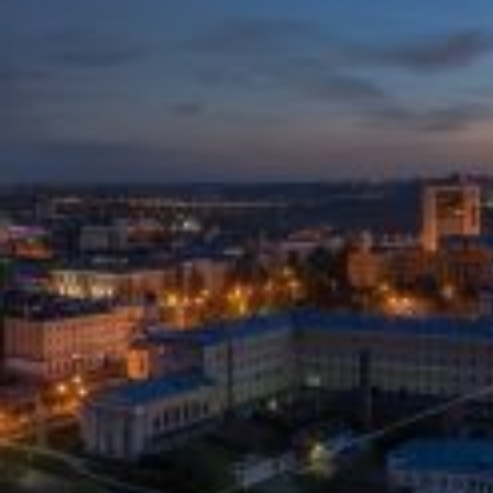
Вечерние Чебоксары
Фото Чебоксары
Чебоксарский залив
О нас
Авторы
Как купить или заказать фотографию?
Фото чебоксар
Фото Чебоксар, Новочебоксарска и окрестностей
Каталог фотографий Чебоксар
Лучшие фотографии