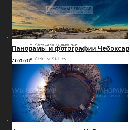
2018
2019
Авторы
Александр Демьянов
Панорамы и фотографии Чебоксар
Aleksey Sitdikov
7 000.00
₽
Анатолий Овчинников
Алексей Семёнов
Илья Степанов
Павел Ртищев