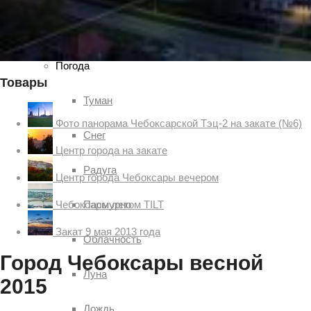
Чебоксар и окрестностей по временам года
Погода
Товары
Туман
Фото панорама Чебоксарской Тэц-2 на закате (№6)
Снег
Центр города на закате
Радуга
Центр города Чебоксары вечером
Пасмурно
Чебоксары летом TILT
Закат 9 мая 2013 года
Облачность
Город Чебоксары весной
Луна
2015
Дождь