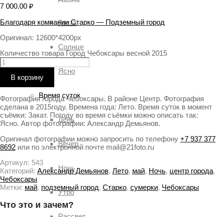
7 000.00
₽
Благодаря компании Старко — Подземный город
Гроза
Оригинал: 12600*4200px
Солнце
Количество товара Город Чебоксары весной 2015
Ясно
В корзину
Время суток
Фотография города Чебоксары. В районе Центр. Фотография
сделана в 2015году. Времена года: Лето. Время суток в момент
съёмки: Закат. Погоду во время съёмки можно описать так:
День
Ясно. Автор фотографии: Александр Демьянов.
Оригинал фотографии можно запросить по телефону
+7 937 377
Вечер
8692
или по электронной почте mail@21foto.ru
Артикул:
543
Ночь
Категорий:
Александр Демьянов
,
Лето
,
май
,
Ночь
,
центр города
,
Чебоксары
Метки:
май
,
подземный город
,
Старко
,
сумерки
,
Чебоксары
Утро
Что это и зачем?
Рассвет