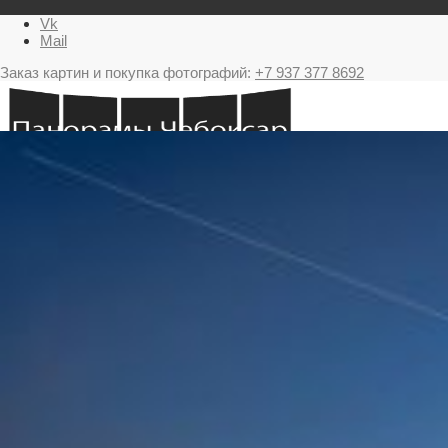
Vk
Mail
Заказ картин и покупка фотографий:
+7 937 377 8692
Главная
Картина в подарок с видами Чебоксар
Фестиваль фейерверков в Чебоксарах
Ночные Чебоксары фотографии и панорамы
Салюты Чебоксары