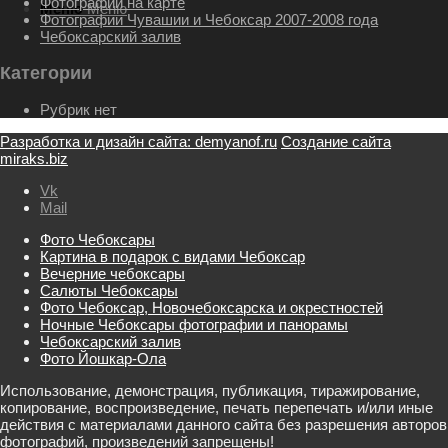
Фотографии на карте
Меню
Меню
Фотографии Чувашии и Чебоксар 2007-2008 года
Чебоксарский залив
Категории
Рубрик нет
Разработка и дизайн сайта: demyanof.ru
Создание сайта
miraks.biz
Vk
Mail
Фото Чебоксары
Картина в подарок с видами Чебоксар
Вечерние чебоксары
Салюты Чебоксары
Фото Чебоксар, Новочебоксарска и окрестностей
Ночные Чебоксары фотографии и панорамы
Чебоксарский залив
Фото Йошкар-Ола
Использование, демонстрация, публикация, тиражирование,
копирование, воспроизведение, печать перепечать и/или иные
действия с материалами данного сайта без разрешения авторов
фотографий, произведений запрещены!