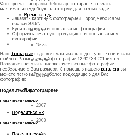
Фотопроект Панорамы Чебоксар постарался создать
максимально удобную платформу для разных задач:
Времена года
Заказать картину с фотографией "Город Чебоксары
весной 2015".
Купить права на использование фотографии.
Лето
Оформить печатную продукцию с использованием
фотографии.
Зима
Наш
фотоархив
содержит максимально доступные оригиналы
файлов. Размер данной фотографии 12 602X4 201пиксел.
Осень
Позволяет печатать высококачественные фотографии
необходимого Вам размера. С помощью нашего
каталога
вы
можете легко найти наиболее подходящюю для Вас
Весна
фотографию!
Годы
Поделиться фотографией
Поделиться записью
2007
Поделиться Vk
2008
Поделиться записью
Поделиться Vk