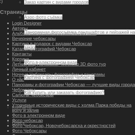
:)
Заказ картин с видами городов
Страницы
Аэро фото съёмка
Login Designer
Авторы
Панорамная фотосъёмка ландшафтов и пейзажей на
Альбомы метки и категории фотографий
Вечерние чебоксары
Картина в подарок с видами Чебоксар
заказ
Каталог фотографий Чебоксар
Контакты
Корзина
Фото в электронном виде
Летний вид Панорамы чебоксар 3D фото тур
Личный кабинет
Ночные Чебоксары фотографии и панорамы
Картина с фотографией Чебоксар
О нас
Панорамы и фотографии Чебоксар — лучшие виды города
Чебоксары
Как купить или заказать фотографию?
Салюты Чебоксары
Услуги
Утраченые исторические виды с холма Парка победы на
Контакты
волу и залив
Фото в электронном виде
Фото чебоксар
Поиск
Фото Чебоксар, Новочебоксарска и окрестностей
Фото Чебоксары