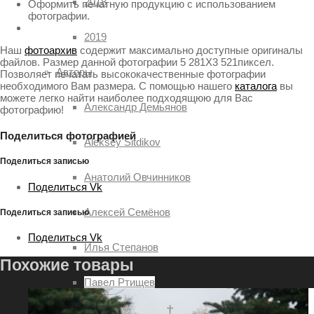
2018
Оформить печатную продукцию с использованием
фотографии.
2019
Наш
фотоархив
содержит максимально доступные оригиналы
файлов. Размер данной фотографии 5 281X3 521пиксел.
Авторы
Позволяет печатать высококачественные фотографии
необходимого Вам размера. С помощью нашего
каталога
вы
можете легко найти наиболее подходящюю для Вас
Александр Демьянов
фотографию!
Поделиться фотографией
Aleksey Sitdikov
Поделиться записью
Анатолий Овчинников
Поделиться Vk
Алексей Семёнов
Поделиться записью
Поделиться Vk
Илья Степанов
Похожие товары
Павел Ртищев