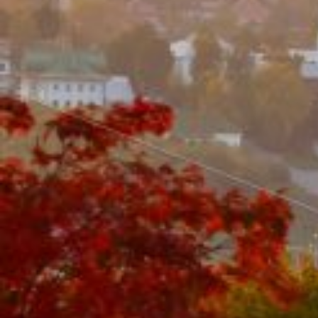
Вечерние Чебоксары
Фото Чебоксары
Чебоксарский залив
О нас
Авторы
Как купить или заказать фотографию?
Фото чебоксар
Фото Чебоксар, Новочебоксарска и окрестностей
Каталог фотографий Чебоксар
Лучшие фотографии