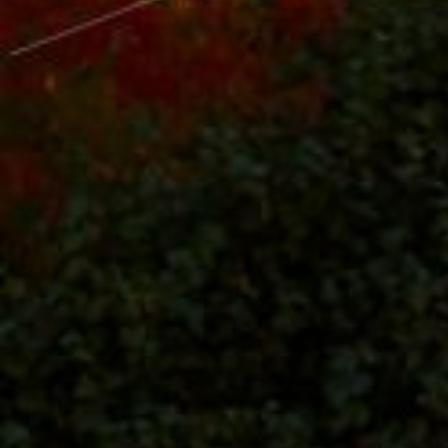
Гроза
Солнце
Ясно
Время суток
День
Вечер
Ночь
Утро
Рассвет