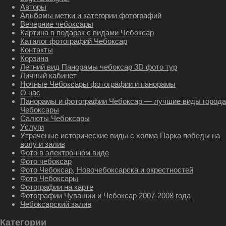
Авторы
Альбомы метки и категории фотографий
Вечерние чебоксары
Картина в подарок с видами Чебоксар
Каталог фотографий Чебоксар
Контакты
Корзина
Летний вид Панорамы чебоксар 3D фото тур
Личный кабинет
Ночные Чебоксары фотографии и панорамы
О нас
Панорамы и фотографии Чебоксар — лучшие виды города
Чебоксары
Салюты Чебоксары
Услуги
Утраченые исторические виды с холма Парка победы на
волу и залив
Фото в электронном виде
Фото чебоксар
Фото Чебоксар, Новочебоксарска и окрестностей
Фото Чебоксары
Фотографии на карте
Фотографии Чувашии и Чебоксар 2007-2008 года
Чебоксарский залив
Категории