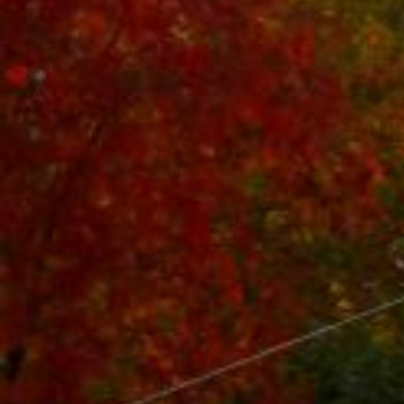
Чебоксар и окрестностей по временам года
Погода
Туман
Снег
Радуга
Пасмурно
Облачность
Луна
Дождь