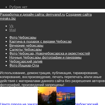
Рубрик нет
Разработка и дизайн сайта: demyanof.ru
Создание сайта
miraks.biz
Vk
Mail
Фото Чебоксары
Картина в подарок с видами Чебоксар
Вечерние чебоксары
Салюты Чебоксары
Фото Чебоксар, Новочебоксарска и окрестностей
Ночные Чебоксары фотографии и панорамы
Чебоксарский залив
Фото Йошкар-Ола
Использование, демонстрация, публикация, тиражирование,
копирование, воспроизведение, печать перепечать и/или иные
действия с материалами данного сайта без разрешения авторов
фотографий, произведений запрещены!
Центр города на закате
Чебоксарский