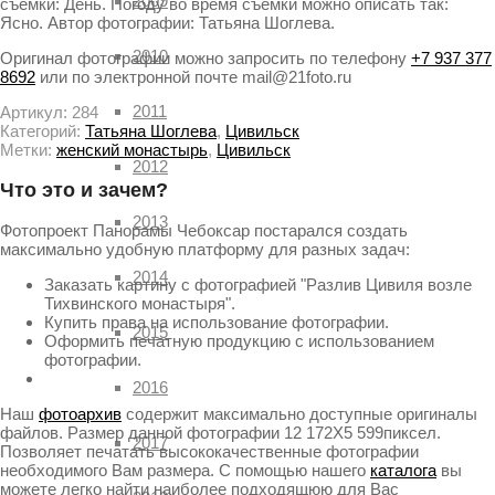
2009
съёмки: День. Погоду во время съёмки можно описать так:
Ясно. Автор фотографии: Татьяна Шоглева.
2010
Оригинал фотографии можно запросить по телефону
+7 937 377
8692
или по электронной почте mail@21foto.ru
2011
Артикул:
284
Категорий:
Татьяна Шоглева
,
Цивильск
Метки:
женский монастырь
,
Цивильск
2012
Что это и зачем?
2013
Фотопроект Панорамы Чебоксар постарался создать
максимально удобную платформу для разных задач:
2014
Заказать картину с фотографией "Разлив Цивиля возле
Тихвинского монастыря".
Купить права на использование фотографии.
2015
Оформить печатную продукцию с использованием
фотографии.
2016
Наш
фотоархив
содержит максимально доступные оригиналы
файлов. Размер данной фотографии 12 172X5 599пиксел.
2017
Позволяет печатать высококачественные фотографии
необходимого Вам размера. С помощью нашего
каталога
вы
можете легко найти наиболее подходящюю для Вас