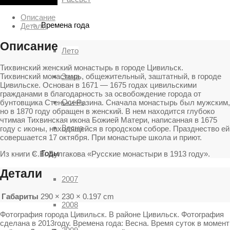
Описание
Времена года
Детали
Описание
Лето
Тихвинский женский монастырь в городе Цивильск.
Тихвинский монастырь, общежительный, заштатный, в городе
Зима
Цивильске. Основан в 1671 — 1675 годах цивильскими
гражданами в благодарность за освобождение города от
Осень
бунтовщика Стеньки-Разина. Сначала монастырь был мужским,
но в 1870 году обращен в женский. В нем находится глубоко
чтимая Тихвинская икона Божией Матери, написанная в 1675
Весна
году с иконы, находящейся в городском соборе. Празднество ей
совершается 17 октября. При монастыре школа и приют.
Годы
Из книги С.В. Булгакова «Русские монастыри в 1913 году».
Детали
2007
Габариты
290 × 230 × 0.197 cm
2008
Фотография города Цивильск. В районе Цивильск. Фотография
сделана в 2013году. Времена года: Весна. Время суток в момент