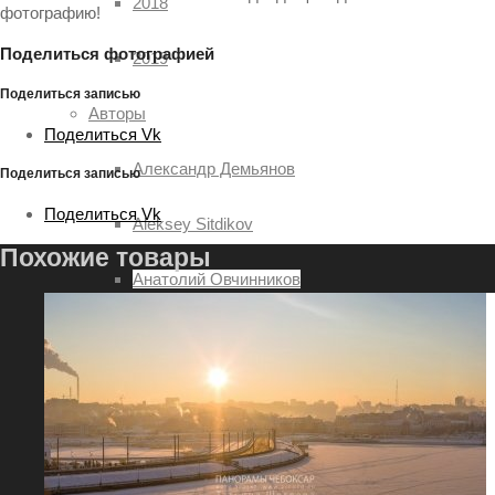
2018
фотографию!
Поделиться фотографией
2019
Поделиться записью
Авторы
Поделиться Vk
Александр Демьянов
Поделиться записью
Поделиться Vk
Aleksey Sitdikov
Похожие товары
Анатолий Овчинников
Алексей Семёнов
Илья Степанов
Павел Ртищев