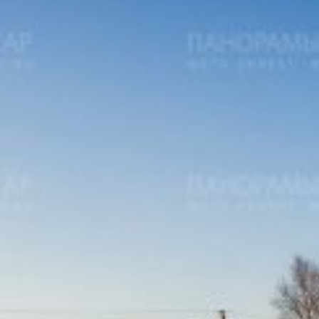
Вечерние Чебоксары
Фото Чебоксары
Чебоксарский залив
О нас
Авторы
Как купить или заказать фотографию?
Фото чебоксар
Фото Чебоксар, Новочебоксарска и окрестностей
Каталог фотографий Чебоксар
Лучшие фотографии