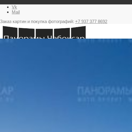
Vk
Mail
Заказ картин и покупка фотографий:
+7 937 377 8692
Главная
Картина в подарок с видами Чебоксар
Фестиваль фейерверков в Чебоксарах
Ночные Чебоксары фотографии и панорамы
Салюты Чебоксары