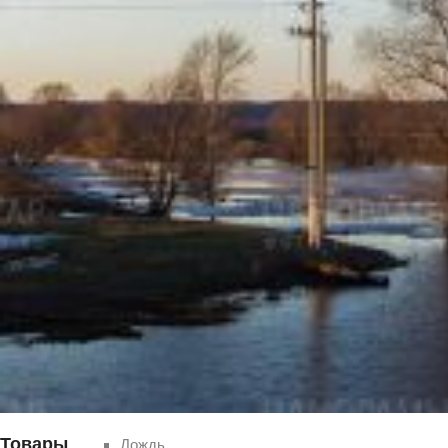
Чебоксар и окрестностей по временам года
Погода
Туман
Снег
Радуга
Пасмурно
Облачность
Луна
Товары
Дождь