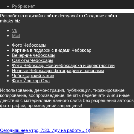
Рубрик нет
Разработка и дизайн сайта: demyanof.ru
Создание сайта
miraks.biz
Vk
Mail
Фото Чебоксары
Картина в подарок с видами Чебоксар
Вечерние чебоксары
Салюты Чебоксары
Фото Чебоксар, Новочебоксарска и окрестностей
Ночные Чебоксары фотографии и панорамы
Чебоксарский залив
Фото Йошкар-Ола
Использование, демонстрация, публикация, тиражирование,
копирование, воспроизведение, печать перепечать и/или иные
действия с материалами данного сайта без разрешения авторов
фотографий, произведений запрещены!
Сегодняшнее утро, 7:30. Иду на работу…)))