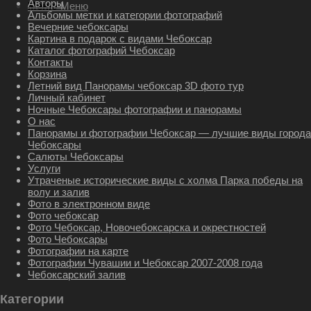
Авторы
Меню
Меню
Альбомы метки и категории фотографий
Вечерние чебоксары
Картина в подарок с видами Чебоксар
Каталог фотографий Чебоксар
Контакты
Корзина
Летний вид Панорамы чебоксар 3D фото тур
Личный кабинет
Ночные Чебоксары фотографии и панорамы
О нас
Панорамы и фотографии Чебоксар — лучшие виды города
Чебоксары
Салюты Чебоксары
Услуги
Утраченые исторические виды с холма Парка победы на
волу и залив
Фото в электронном виде
Фото чебоксар
Фото Чебоксар, Новочебоксарска и окрестностей
Фото Чебоксары
Фотографии на карте
Фотографии Чувашии и Чебоксар 2007-2008 года
Чебоксарский залив
Категории