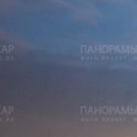
Вечерние Чебоксары
Фото Чебоксары
Чебоксарский залив
О нас
Авторы
Как купить или заказать фотографию?
Фото чебоксар
Фото Чебоксар, Новочебоксарска и окрестностей
Каталог фотографий Чебоксар
Лучшие фотографии