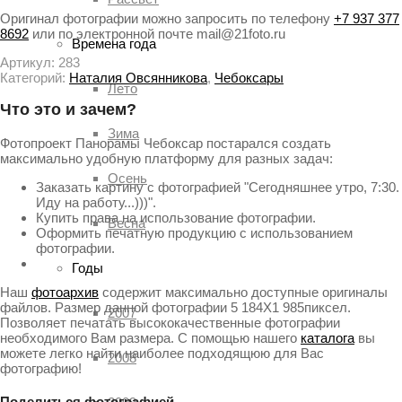
Оригинал фотографии можно запросить по телефону
+7 937 377
8692
или по электронной почте mail@21foto.ru
Времена года
Артикул:
283
Категорий:
Наталия Овсянникова
,
Чебоксары
Лето
Что это и зачем?
Зима
Фотопроект Панорамы Чебоксар постарался создать
максимально удобную платформу для разных задач:
Осень
Заказать картину с фотографией "Сегодняшнее утро, 7:30.
Иду на работу...)))".
Купить права на использование фотографии.
Весна
Оформить печатную продукцию с использованием
фотографии.
Годы
Наш
фотоархив
содержит максимально доступные оригиналы
файлов. Размер данной фотографии 5 184X1 985пиксел.
2007
Позволяет печатать высококачественные фотографии
необходимого Вам размера. С помощью нашего
каталога
вы
можете легко найти наиболее подходящюю для Вас
2008
фотографию!
Поделиться фотографией