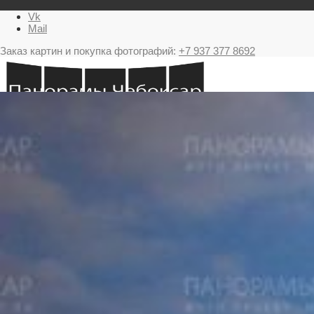
Vk
Mail
Заказ картин и покупка фотографий:
+7 937 377 8692
Главная
Картина в подарок с видами Чебоксар
Фестиваль фейерверков в Чебоксарах
Ночные Чебоксары фотографии и панорамы
Салюты Чебоксары