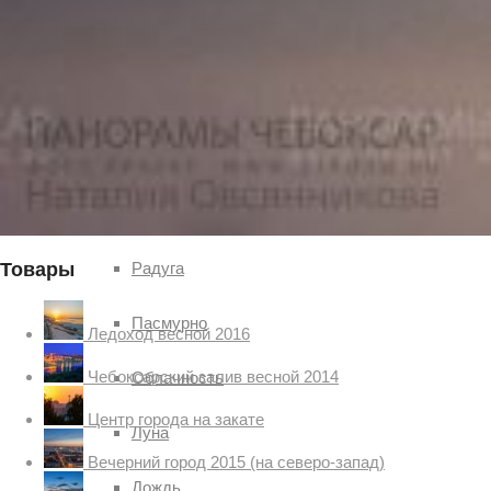
Чебоксар и окрестностей по временам года
Погода
Туман
Снег
Товары
Радуга
Пасмурно
Ледоход весной 2016
Чебоксарский залив весной 2014
Облачность
Центр города на закате
Луна
Вечерний город 2015 (на северо-запад)
Дождь