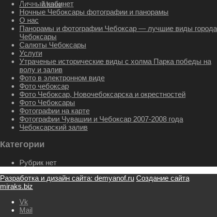
Личный кабинет
Меню
Меню
Ночные Чебоксары фотографии и панорамы
О нас
Панорамы и фотографии Чебоксар — лучшие виды города
Чебоксары
Салюты Чебоксары
Услуги
Утраченые исторические виды с холма Парка победы на
волу и залив
Фото в электронном виде
Фото чебоксар
Фото Чебоксар, Новочебоксарска и окрестностей
Фото Чебоксары
Фотографии на карте
Фотографии Чувашии и Чебоксар 2007-2008 года
Чебоксарский залив
Категории
Рубрик нет
Разработка и дизайн сайта: demyanof.ru
Создание сайта
miraks.biz
Vk
Mail