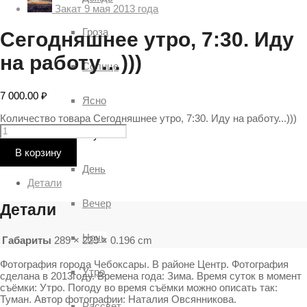
Закат 9 мая 2013 года
Гроза
Сегодняшнее утро, 7:30. Иду
на работу…)))
Солнце
7 000.00
₽
Ясно
Количество товара Сегодняшнее утро, 7:30. Иду на работу...)))
Время суток
В корзину
День
Детали
Вечер
Детали
Ночь
Габариты
289 × 229 × 0.196 cm
Фотография города Чебоксары. В районе Центр. Фотография
Утро
сделана в 2013году. Времена года: Зима. Время суток в момент
съёмки: Утро. Погоду во время съёмки можно описать так:
Туман. Автор фотографии: Наталия Овсянникова.
Рассвет