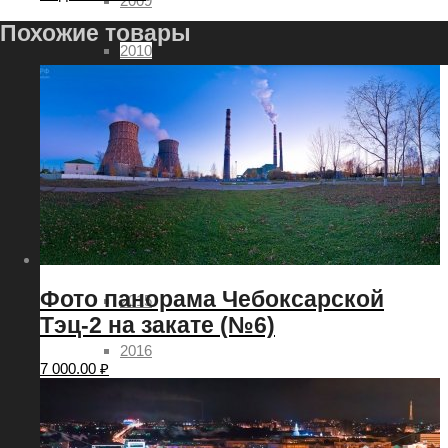
2009
Похожие товары
2010
2011
2012
2013
2014
Фото панорама Чебоксарской
2015
Тэц-2 на закате (№6)
2016
7 000.00
₽
2017