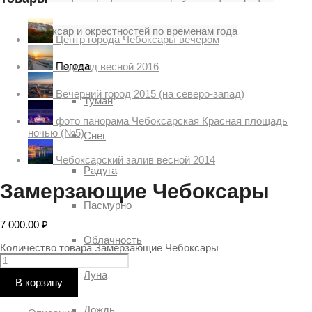
Чебоксар и окрестностей по временам года
Центр города Чебоксары вечером
Погода
Ледоход весной 2016
Вечерний город 2015 (на северо-запад)
Туман
фото панорама Чебоксарская Красная площадь
ночью (№5)
Снег
Чебоксарский залив весной 2014
Радуга
Замерзающие Чебоксары
Пасмурно
7 000.00
₽
Облачность
Количество товара Замерзающие Чебоксары
Луна
В корзину
Дождь