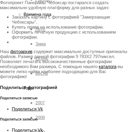
Фотопроект Панорамы Чебоксар постарался создать
максимально удобную платформу для разных задач:
Времена года
Заказать картину с фотографией "Замерзающие
Чебоксары".
Купить права на использование фотографии.
Лето
Оформить печатную продукцию с использованием
фотографии.
Зима
Наш
фотоархив
содержит максимально доступные оригиналы
файлов. Размер данной фотографии 9 783X2 797пиксел.
Осень
Позволяет печатать высококачественные фотографии
необходимого Вам размера. С помощью нашего
каталога
вы
можете легко найти наиболее подходящюю для Вас
Весна
фотографию!
Поделиться фотографией
Годы
Поделиться записью
2007
Поделиться Vk
2008
Поделиться записью
Поделиться Vk