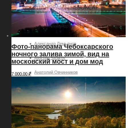
2018
2019
Авторы
Александр Демьянов
Фото-панорама Чебоксарского
ночного залива зимой, вид на
Aleksey Sitdikov
московский мост и дом мод
Анатолий Овчинников
7 000.00
₽
Алексей Семёнов
Илья Степанов
Павел Ртищев