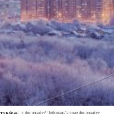
Вечерние Чебоксары
Фото Чебоксары
Чебоксарский залив
О нас
Авторы
Как купить или заказать фотографию?
Фото чебоксар
Фото Чебоксар, Новочебоксарска и окрестностей
Каталог фотографий Чебоксар
Лучшие фотографии
Товары