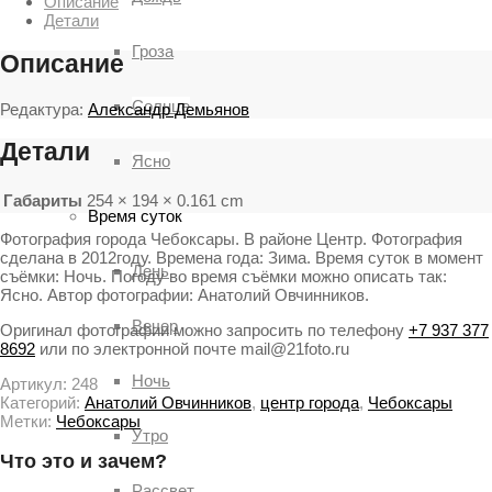
Описание
Детали
Гроза
Описание
Солнце
Редактура:
Александр Демьянов
Детали
Ясно
Габариты
254 × 194 × 0.161 cm
Время суток
Фотография города Чебоксары. В районе Центр. Фотография
сделана в 2012году. Времена года: Зима. Время суток в момент
День
съёмки: Ночь. Погоду во время съёмки можно описать так:
Ясно. Автор фотографии: Анатолий Овчинников.
Вечер
Оригинал фотографии можно запросить по телефону
+7 937 377
8692
или по электронной почте mail@21foto.ru
Ночь
Артикул:
248
Категорий:
Анатолий Овчинников
,
центр города
,
Чебоксары
Метки:
Чебоксары
Утро
Что это и зачем?
Рассвет