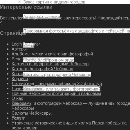
Заказ картин с видами городов
Интересные ссылки
Аэро фото съёмка
Вот ссылки, которые могут вас заинтересовать! Наслаждайтесь
:)
Панорамная фотосъёмка ландшафтов и пейзажей на
Страницы
Login Designer
заказ
Авторы
Альбомы метки и категории фотографий
Вечерние чебоксары
Фото в электронном виде
Картина в подарок с видами Чебоксар
Каталог фотографий Чебоксар
Контакты
Картина с фотографией Чебоксар
Корзина
Летний вид Панорамы чебоксар 3D фото тур
Личный кабинет
Как купить или заказать фотографию?
Ночные Чебоксары фотографии и панорамы
О нас
Панорамы и фотографии Чебоксар — лучшие виды города
Контакты
Чебоксары
Салюты Чебоксары
Поиск
Услуги
Утраченые исторические виды с холма Парка победы на
волу и залив