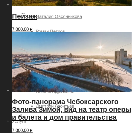
Евгений Шаров
Пейзаж
Наталия Овсянникова
7 000.00
₽
Роман Петров
Руслан Акимов
Сергей Петров
Татьяна Шоглева
Никита Ядровский
Фото-панорама Чебоксарского
Дмитрий Леонтьев
Залива Зимой, вид на театр оперы
и балета и дом правительства
Услуги
7 000.00
₽