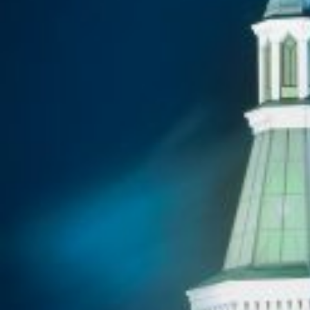
Вечерние Чебоксары
Фото Чебоксары
Чебоксарский залив
О нас
Авторы
Как купить или заказать фотографию?
Фото чебоксар
Фото Чебоксар, Новочебоксарска и окрестностей
Каталог фотографий Чебоксар
Лучшие фотографии