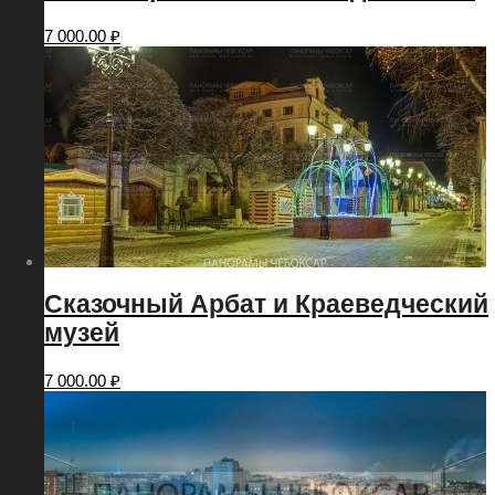
7 000.00
₽
Сказочный Арбат и Краеведческий
музей
7 000.00
₽