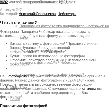
Заказ картин с видами городов
8692
или по электронной почте mail@21foto.ru
Артикул:
247
Категорий:
Анатолий Овчинников
,
Чебоксары
Аэро фото съёмка
Что это и зачем?
Панорамная фотосъёмка ландшафтов и пейзажей на
Фотопроект Панорамы Чебоксар постарался создать
максимально удобную платформу для разных задач:
заказ
Заказать картину с фотографией "Проспект Ленина -
башня Чувашской государственной
Фото в электронном виде
сельскохозяйственной академии".
Купить права на использование фотографии.
Оформить печатную продукцию с использованием
Картина с фотографией Чебоксар
фотографии.
Как купить или заказать фотографию?
Наш
фотоархив
содержит максимально доступные оригиналы
файлов. Размер данной фотографии 2 752X4 143пиксел.
Позволяет печатать высококачественные фотографии
Контакты
необходимого Вам размера. С помощью нашего
каталога
вы
можете легко найти наиболее подходящюю для Вас
фотографию!
Поиск
Поделиться фотографией