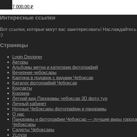
7 000.00
₽
Интересные ссылки
Вот ссылки, которые могут вас заинтересовать! Наслаждайтесь
:)
Страницы
Login Designer
Авторы
Альбомы метки и категории фотографий
Вечерние чебоксары
Картина в подарок с видами Чебоксар
Каталог фотографий Чебоксар
Контакты
Корзина
Летний вид Панорамы чебоксар 3D фото тур
Личный кабинет
Ночные Чебоксары фотографии и панорамы
О нас
Панорамы и фотографии Чебоксар — лучшие виды города
Чебоксары
Салюты Чебоксары
Услуги