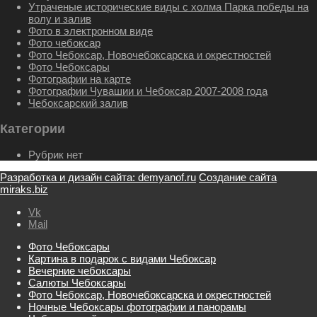
Утраченые исторические виды с холма Парка победы на
волу и залив
Фото в электронном виде
Фото чебоксар
Фото Чебоксар, Новочебоксарска и окрестностей
Фото Чебоксары
Фотографии на карте
Фотографии Чувашии и Чебоксар 2007-2008 года
Чебоксарский залив
Категории
Рубрик нет
Разработка и дизайн сайта: demyanof.ru
Создание сайта
miraks.biz
Vk
Mail
Фото Чебоксары
Картина в подарок с видами Чебоксар
Вечерние чебоксары
Салюты Чебоксары
Фото Чебоксар, Новочебоксарска и окрестностей
Ночные Чебоксары фотографии и панорамы