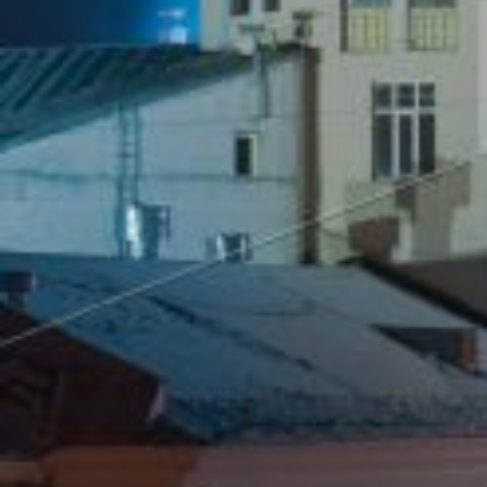
Гроза
Солнце
Ясно
Время суток
День
Вечер
Ночь
Утро
Рассвет