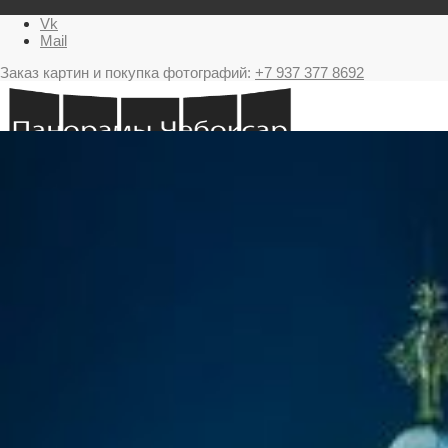
Vk
Mail
Заказ картин и покупка фотографий:
+7 937 377 8692
Главная
Картина в подарок с видами Чебоксар
Фестиваль фейерверков в Чебоксарах
Ночные Чебоксары фотографии и панорамы
Салюты Чебоксары