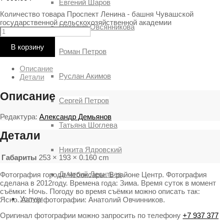
Евгений Шаров
Количество товара Проспект Ленина - башня Чувашской
государственной сельскохозяйственной академии
Наталия Овсянникова
В корзину
Роман Петров
Описание
Руслан Акимов
Детали
Описание
Сергей Петров
Редактура:
Александр Демьянов
Татьяна Шоглева
Детали
Никита Ядровский
Габариты
253 × 193 × 0.160 cm
Дмитрий Леонтьев
Фотография города Чебоксары. В районе Центр. Фотография
сделана в 2012году. Времена года: Зима. Время суток в момент
съёмки: Ночь. Погоду во время съёмки можно описать так:
Услуги
Ясно. Автор фотографии: Анатолий Овчинников.
Оригинал фотографии можно запросить по телефону
+7 937 377