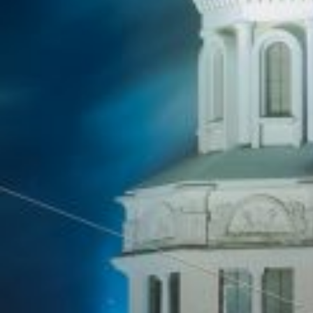
Чебоксар и окрестностей по временам года
Погода
Туман
Снег
Радуга
Пасмурно
Облачность
Луна
Дождь