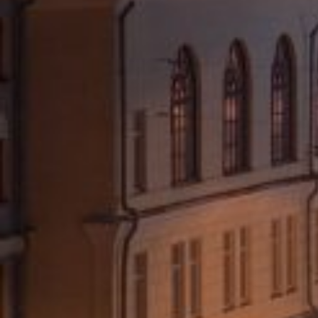
Времена года
Лето
Зима
Осень
Весна
Годы
2007
2008