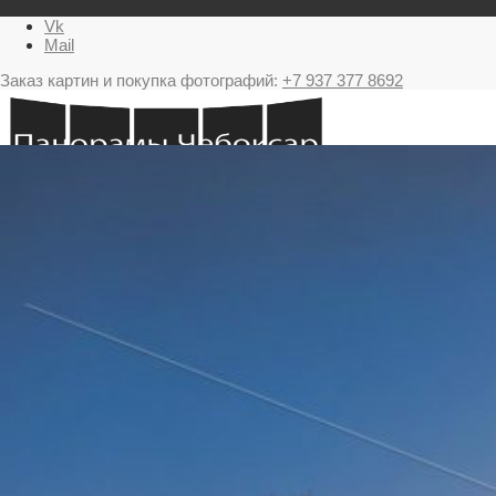
Vk
Mail
Заказ картин и покупка фотографий:
+7 937 377 8692
Главная
Картина в подарок с видами Чебоксар
Фестиваль фейерверков в Чебоксарах
Ночные Чебоксары фотографии и панорамы
Салюты Чебоксары