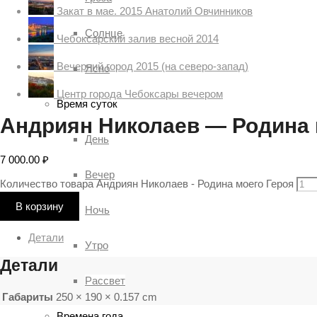
Закат в мае. 2015 Анатолий Овчинников
Солнце
Чебоксарский залив весной 2014
Вечерний город 2015 (на северо-запад)
Ясно
Центр города Чебоксары вечером
Время суток
Андриян Николаев — Родина 
День
7 000.00
₽
Вечер
Количество товара Андриян Николаев - Родина моего Героя
В корзину
Ночь
Детали
Утро
Детали
Рассвет
Габариты
250 × 190 × 0.157 cm
Времена года