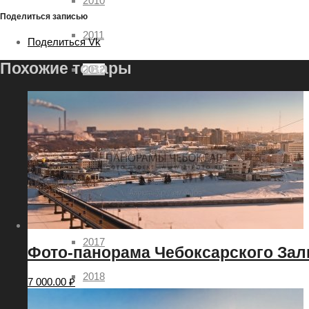
2010
Поделиться записью
2011
Поделиться Vk
Похожие товары
2012
2013
2014
2015
2016
2017
Фото-панорама Чебоксарского Зали
2018
7 000.00
₽