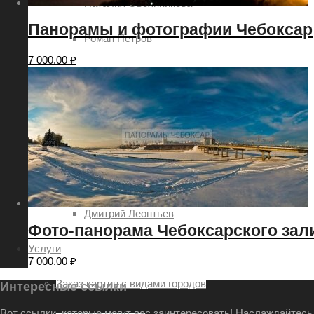
Наталия Овсянникова
Панорамы и фотографии Чебоксар
Роман Петров
7 000.00
₽
Руслан Акимов
Сергей Петров
Татьяна Шоглева
Никита Ядровский
Дмитрий Леонтьев
Фото-панорама Чебоксарского зали
Услуги
7 000.00
₽
Заказ картин с видами городов
Интересные ссылки
Вот ссылки, которые могут вас заинтересовать! Наслаждайтесь 