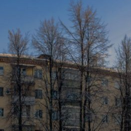
Вечерние Чебоксары
Фото Чебоксары
Чебоксарский залив
О нас
Авторы
Как купить или заказать фотографию?
Фото чебоксар
Фото Чебоксар, Новочебоксарска и окрестностей
Каталог фотографий Чебоксар
Лучшие фотографии Чебокса