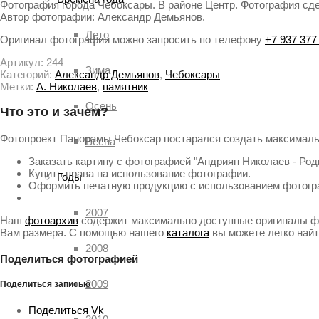
Фотография города Чебоксары. В районе Центр. Фотография сдел
Автор фотографии: Александр Демьянов.
Лето
Оригинал фотографии можно запросить по телефону
+7 937 377
Артикул:
244
Зима
Категорий:
Александр Демьянов
,
Чебоксары
Метки:
А. Николаев
,
памятник
Осень
Что это и зачем?
Фотопроект Панорамы Чебоксар постарался создать максималь
Весна
Заказать картину с фотографией "Андриян Николаев - Роди
Купить права на использование фотографии.
Годы
Оформить печатную продукцию с использованием фотогр
2007
Наш
фотоархив
содержит максимально доступные оригиналы фа
Вам размера. С помощью нашего
каталога
вы можете легко най
2008
Поделиться фотографией
2009
Поделиться записью
Поделиться Vk