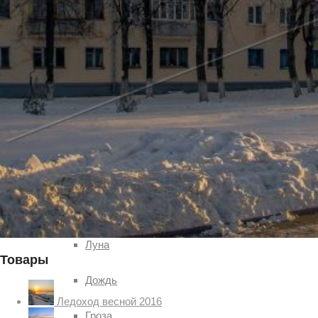
Погода
Туман
Снег
Радуга
Пасмурно
Облачность
Луна
Товары
Дождь
Ледоход весной 2016
Гроза