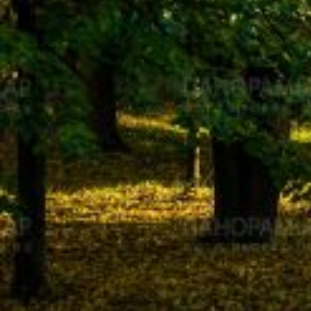
Вечерние Чебоксары
Фото Чебоксары
Чебоксарский залив
О нас
Авторы
Как купить или заказать фотографию?
Фото чебоксар
Фото Чебоксар, Новочебоксарска и окрестностей
Каталог фотографий Чебоксар
Лучшие фотографии