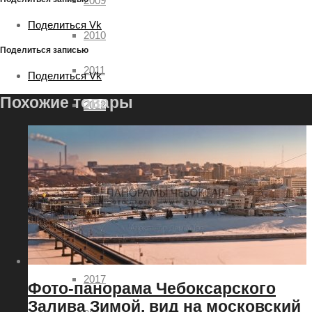
2009
Поделиться Vk
2010
Поделиться записью
2011
Поделиться Vk
Похожие товары
2012
2013
2014
2015
2016
2017
Фото-панорама Чебоксарского
Залива Зимой, вид на московский