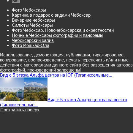
Mail
Фото Чебоксары
Картина в подарок с видами Чебоксар
Вечерние чебоксары
Салюты Чебоксары
Фото Чебоксар, Новочебоксарска и окрестностей
Ночные Чебоксары фотографии и панорамы
Чебоксарский залив
Фото Йошкар-Ола
Использование, демонстрация, публикация, тиражирование,
копирование, воспроизведение, печать перепечать и/или иные
действия с материалами данного сайта без разрешения авторов
фотографий, произведений запрещены!
Вид с 5 этажа Альфа центра на ЮГ (Гигапиксельные...
Вид с 5 этажа Альфа центра на восток
(Гигапиксельные...
Прокрутить наверх