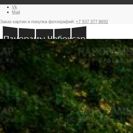
Vk
Mail
Заказ картин и покупка фотографий:
+7 937 377 8692
Главная
Картина в подарок с видами Чебоксар
Фестиваль фейерверков в Чебоксарах
Ночные Чебоксары фотографии и панорамы
Салюты Чебоксары