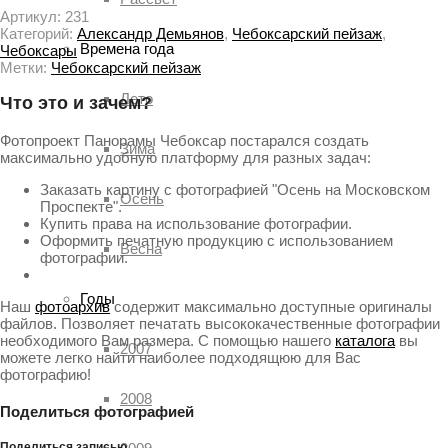
Артикул:
231
Категорий:
Александр Демьянов
,
Чебоксарский пейзаж
,
Времена года
Чебоксары
Метки:
Чебоксарский пейзаж
Лето
Что это и зачем?
Фотопроект Панорамы Чебоксар постарался создать
Зима
максимально удобную платформу для разных задач:
Заказать картину с фотографией "Осень на Московском
Осень
Проспекте".
Купить права на использование фотографии.
Оформить печатную продукцию с использованием
Весна
фотографии.
Годы
Наш
фотоархив
содержит максимально доступные оригиналы
файлов. Позволяет печатать высококачественные фотографии
необходимого Вам размера. С помощью нашего
каталога
вы
2007
можете легко найти наиболее подходящюю для Вас
фотографию!
2008
Поделиться фотографией
Поделиться записью