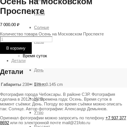
Осень на Московском
Проспекте
Гроза
7 000.00
₽
Солнце
Количество товара Осень на Московском Проспекте
Ясно
В корзину
Время суток
Детали
День
Детали
Вечер
Габариты
238 × 178 × 0.145 cm
Фотография города Чебоксары. В районе СЗР. Фотография
Ночь
сделана в 2012году. Времена года: Осень. Время суток в
момент съёмки: День. Погоду во время съёмки можно описать
так: Солнце. Автор фотографии: Александр Демьянов.
Утро
Оригинал фотографии можно запросить по телефону
+7 937 377
8692
или по электронной почте mail@21foto.ru
Рассвет