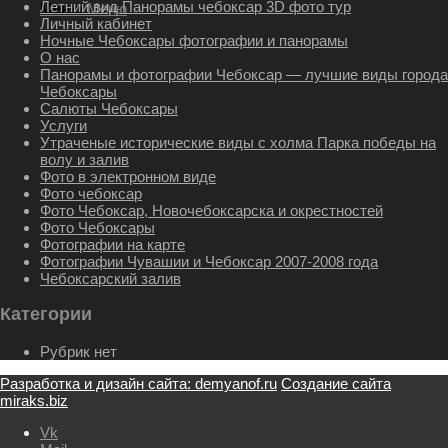
Летний вид Панорамы чебоксар 3D фото тур
Меню
Меню
Личный кабинет
Ночные Чебоксары фотографии и панорамы
О нас
Панорамы и фотографии Чебоксар — лучшие виды города
Чебоксары
Салюты Чебоксары
Услуги
Утраченые исторические виды с холма Парка победы на
волу и залив
Фото в электронном виде
Фото чебоксар
Фото Чебоксар, Новочебоксарска и окрестностей
Фото Чебоксары
Фотографии на карте
Фотографии Чувашии и Чебоксар 2007-2008 года
Чебоксарский залив
Категории
Рубрик нет
Разработка и дизайн сайта: demyanof.ru
Создание сайта
miraks.biz
Vk