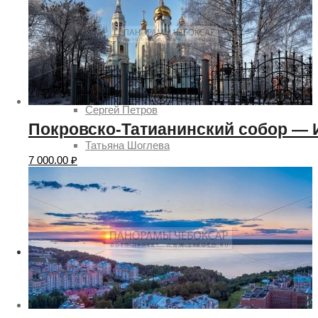
Наталия Овсянникова
Роман Петров
Руслан Акимов
Сергей Петров
Покровско-Татианинский собор —
Татьяна Шоглева
7 000.00
₽
Никита Ядровский
Дмитрий Леонтьев
Услуги
Заказ картин с видами городов