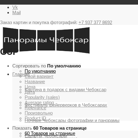
Vk
Mail
Заказ картин и покупка фотографий:
+7 937 377 8692
СЗР
Сортировать по
По умолчанию
По умолчанию
Главная
Свой вариант
Название
Цена
Картина в подарок с видами Чебоксар
Дата
Popularity (sales)
Average rating
Фестиваль фейерверков в Чебоксарах
Relevance
Произвольно
Product ID
Ночные Чебоксары фотографии и панорамы
Показать
60 Товаров на странице
60 Товаров на странице
Салюты Чебоксары