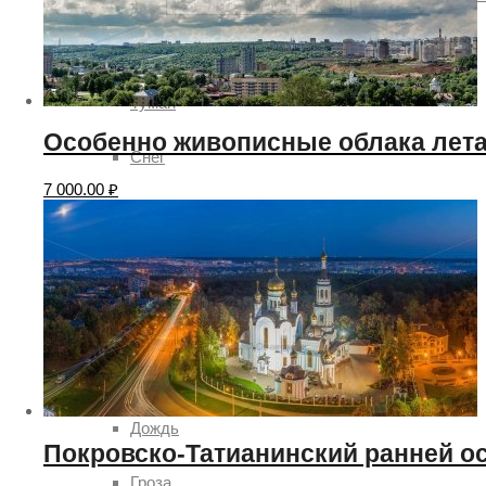
Погода
Туман
Особенно живописные облака лета
Снег
7 000.00
₽
Радуга
Пасмурно
Облачность
Луна
Дождь
Покровско-Татианинский ранней о
Гроза