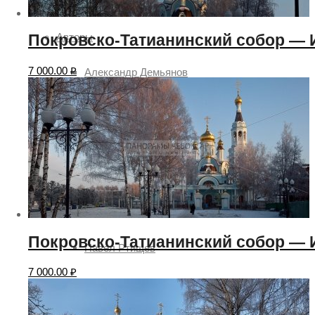
2019
Авторы
Покровско-Татианинский собор —
7 000.00
₽
Александр Демьянов
Aleksey Sitdikov
Анатолий Овчинников
Алексей Семёнов
Илья Степанов
Покровско-Татианинский собор —
Павел Ртищев
7 000.00
₽
Евгений Шаров