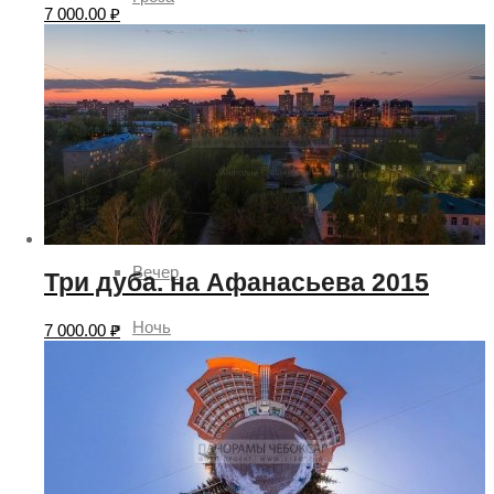
7 000.00
₽
Солнце
Ясно
Время суток
День
Вечер
Три дуба. на Афанасьева 2015
Ночь
7 000.00
₽
Утро
Рассвет
Времена года