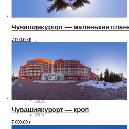
Лето
Чувашиякурорт — маленькая план
Зима
7 000.00
₽
Осень
Весна
Годы
2007
2008
Чувашиякурорт — кроп
2009
7 000.00
₽