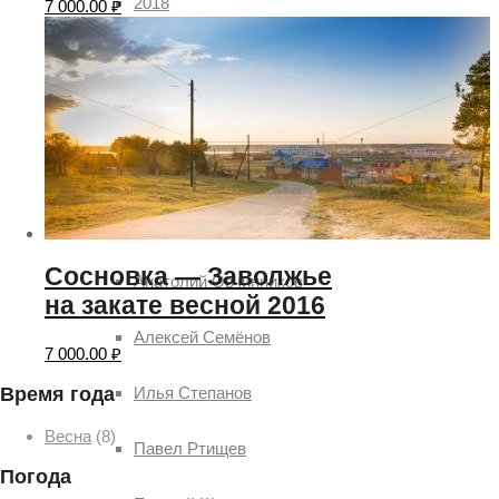
2018
7 000.00
₽
2019
Авторы
Александр Демьянов
Aleksey Sitdikov
Сосновка — Заволжье
Анатолий Овчинников
на закате весной 2016
Алексей Семёнов
7 000.00
₽
Илья Степанов
Время года
Весна
(8)
Павел Ртищев
Погода