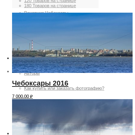
120 Товаров на странице
180 Товаров на странице
Вечерние Чебоксары
Фото Чебоксары
Чебоксарский залив
О нас
Авторы
Чебоксары 2016
Как купить или заказать фотографию?
7 000.00
₽
Фото чебоксар
Фото Чебоксар, Новочебоксарска и окрестностей
Каталог фотографий Чебоксар
Лучшие фотографии