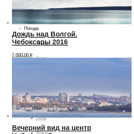
Чебоксар и окрестностей по временам года
Погода
Дождь над Волгой.
Чебоксары 2016
Туман
7 000.00
₽
Снег
Радуга
Пасмурно
Облачность
Луна
Вечерний вид на центр
Дождь