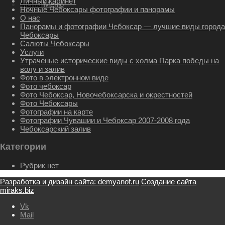
Личный кабинет
Меню
Меню
Ночные Чебоксары фотографии и панорамы
О нас
Панорамы и фотографии Чебоксар — лучшие виды города
Чебоксары
Салюты Чебоксары
Услуги
Утраченые исторические виды с холма Парка победы на
волу и залив
Фото в электронном виде
Фото чебоксар
Фото Чебоксар, Новочебоксарска и окрестностей
Фото Чебоксары
Фотографии на карте
Фотографии Чувашии и Чебоксар 2007-2008 года
Чебоксарский залив
Категории
Рубрик нет
Разработка и дизайн сайта: demyanof.ru
Создание сайта
miraks.biz
Vk
Mail