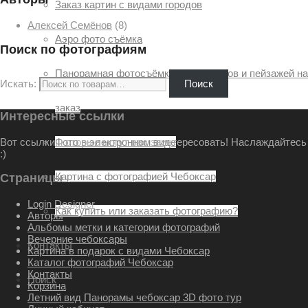
Заказ картин с видами городов
Алексей Семёнов
(8)
Аэро фото съёмка
Поиск по фотографиям
Панорамная фотосъёмка ландшафтов и пейзажей на
Искать:
Поиск
заказ
Интересные ссылки
Вот ссылки, которые могут вас заинтересовать! Наслаждайтесь
Фото в электронном виде
:)
Картина с фотографией Чебоксар
Страницы
Login Designer
Как купить или заказать фотографию?
Авторы
Альбомы метки и категории фотографий
Вечерние чебоксары
Контакты
Картина в подарок с видами Чебоксар
Каталог фотографий Чебоксар
Контакты
Поиск
Корзина
Летний вид Панорамы чебоксар 3D фото тур