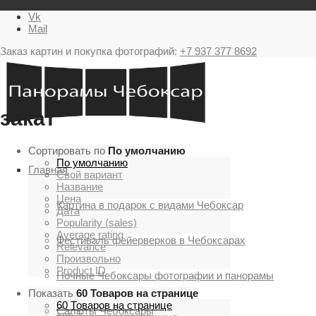
Vk
Mail
Заказ картин и покупка фотографий:
+7 937 377 8692
закат
Сортировать по
По умолчанию
По умолчанию
Главная
Свой вариант
Название
Цена
Картина в подарок с видами Чебоксар
Дата
Popularity (sales)
Average rating
Фестиваль фейерверков в Чебоксарах
Relevance
Произвольно
Product ID
Ночные Чебоксары фотографии и панорамы
Показать
60 Товаров на странице
60 Товаров на странице
Салюты Чебоксары