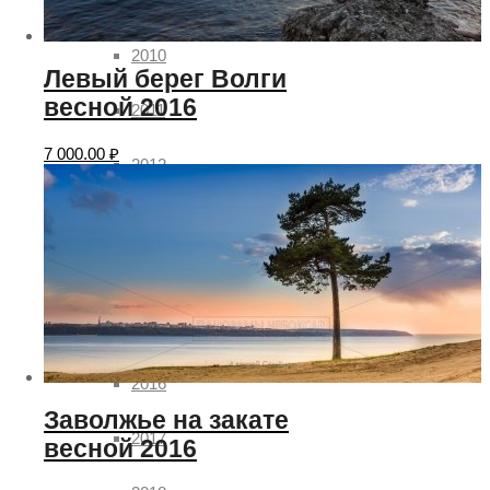
2009
2010
Левый берег Волги
весной 2016
2011
7 000.00
₽
2012
2013
2014
2015
2016
Заволжье на закате
2017
весной 2016