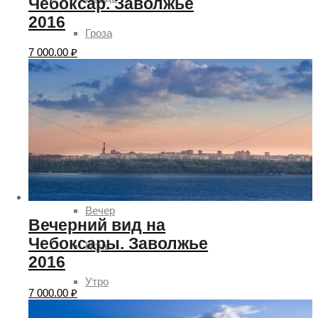
Чебоксар. Заволжье
2016
Гроза
7 000.00
₽
Солнце
Ясно
Время суток
День
Вечер
Вечерний вид на
Чебоксары. Заволжье
Ночь
2016
Утро
7 000.00
₽
Рассвет