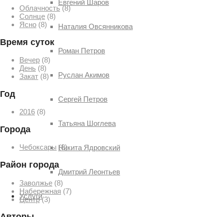
Евгений Шаров
Облачность
(8)
Солнце
(8)
Ясно
(8)
Наталия Овсянникова
Время суток
Роман Петров
Вечер
(8)
День
(8)
Руслан Акимов
Закат
(8)
Год
Сергей Петров
2016
(8)
Татьяна Шоглева
Города
Чебоксары
(8)
Никита Ядровский
Район города
Дмитрий Леонтьев
Заволжье
(8)
Набережная
(7)
Услуги
Центр
(3)
Авторы