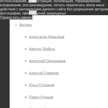
2018
Использование, демонстрация, публикация, тиражирование,
копирование, воспроизведение, печать перепечать и/или иные
действия с материалами данного сайта без разрешения авторов
2019
фотографий, произведений запрещены!
Прокрутить наверх
Авторы
Александр Демьянов
Aleksey Sitdikov
Анатолий Овчинников
Алексей Семёнов
Илья Степанов
Павел Ртищев