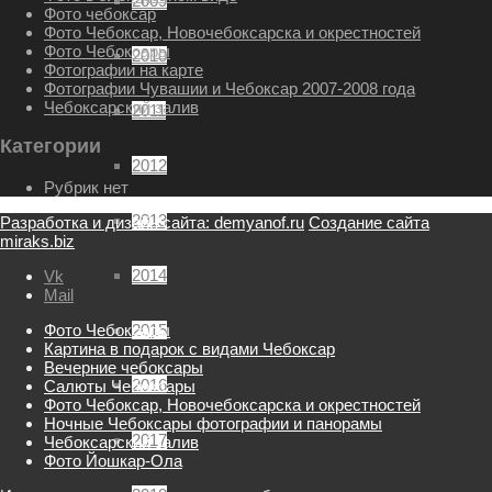
2009
Фото чебоксар
Фото Чебоксар, Новочебоксарска и окрестностей
Фото Чебоксары
2010
Фотографии на карте
Фотографии Чувашии и Чебоксар 2007-2008 года
Чебоксарский залив
2011
Категории
2012
Рубрик нет
2013
Разработка и дизайн сайта: demyanof.ru
Создание сайта
miraks.biz
2014
Vk
Mail
Фото Чебоксары
2015
Картина в подарок с видами Чебоксар
Вечерние чебоксары
2016
Салюты Чебоксары
Фото Чебоксар, Новочебоксарска и окрестностей
Ночные Чебоксары фотографии и панорамы
2017
Чебоксарский залив
Фото Йошкар-Ола