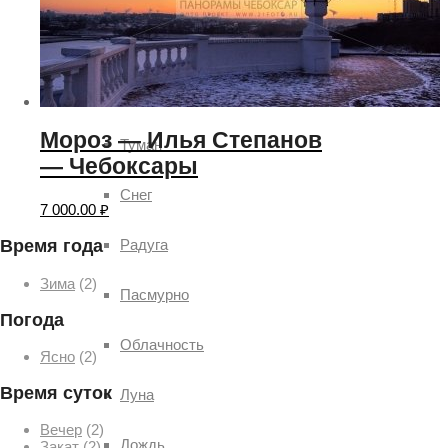
Чебоксар и окрестностей по временам года
Погода
Мороз — Илья Степанов
Туман
— Чебоксары
Снег
7 000.00
₽
Радуга
Время года
Зима
(2)
Пасмурно
Погода
Облачность
Ясно
(2)
Время суток
Луна
Вечер
(2)
Дождь
Закат
(2)