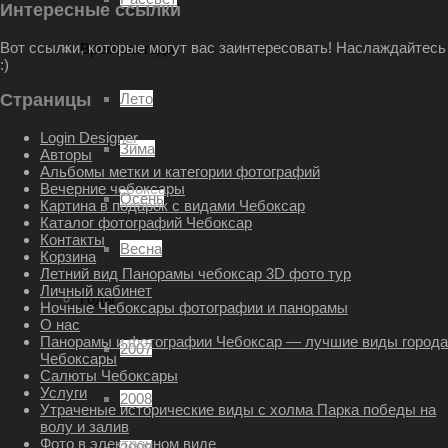
Интересные ссылки
Вот ссылки, которые могут вас заинтересовать! Наслаждайтесь
Времена года
:)
Лето
Страницы
Login Designer
Зима
Авторы
Альбомы метки и категории фотографий
Вечерние чебоксары
Осень
Картина в подарок с видами Чебоксар
Каталог фотографий Чебоксар
Контакты
Весна
Корзина
Летний вид Панорамы чебоксар 3D фото тур
Личный кабинет
Годы
Ночные Чебоксары фотографии и панорамы
О нас
Панорамы и фотографии Чебоксар — лучшие виды города
2007
Чебоксары
Салюты Чебоксары
Услуги
2008
Утраченые исторические виды с холма Парка победы на
волу и залив
Фото в электронном виде