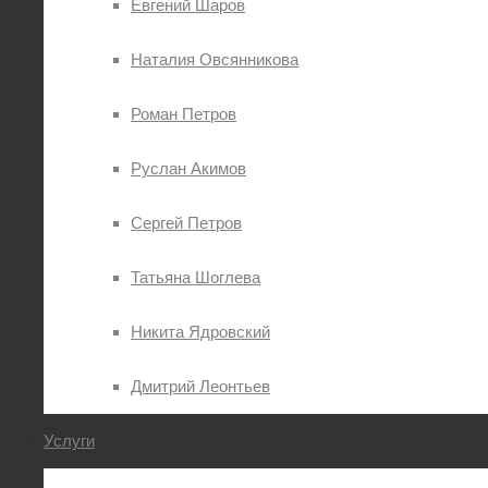
Евгений Шаров
Наталия Овсянникова
Роман Петров
Руслан Акимов
Сергей Петров
Татьяна Шоглева
Никита Ядровский
Дмитрий Леонтьев
Услуги