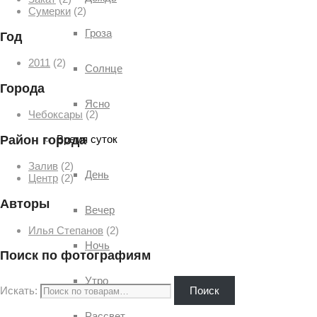
Сумерки
(2)
Гроза
Год
2011
(2)
Солнце
Города
Ясно
Чебоксары
(2)
Район города
Время суток
Залив
(2)
День
Центр
(2)
Авторы
Вечер
Илья Степанов
(2)
Ночь
Поиск по фотографиям
Утро
Искать:
Поиск
Рассвет