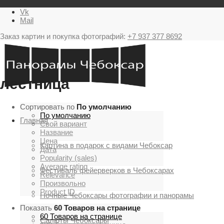
Vk
Mail
Заказ картин и покупка фотографий:
+7 937 377 8692
лестница
Сортировать по
По умолчанию
По умолчанию
Главная
Свой вариант
Название
Цена
Картина в подарок с видами Чебоксар
Дата
Popularity (sales)
Average rating
Фестиваль фейерверков в Чебоксарах
Relevance
Произвольно
Product ID
Ночные Чебоксары фотографии и панорамы
Показать
60 Товаров на странице
60 Товаров на странице
Салюты Чебоксары