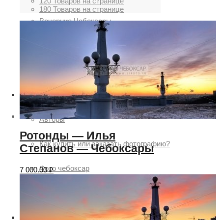
120 Товаров на странице
180 Товаров на странице
Вечерние Чебоксары
Фото Чебоксары
Чебоксарский залив
О нас
Авторы
Ротонды — Илья
Как купить или заказать фотографию?
Степанов — Чебоксары
Фото чебоксар
7 000.00
₽
Фото Чебоксар, Новочебоксарска и окрестностей
Каталог фотографий Чебоксар
Лучшие фотографии