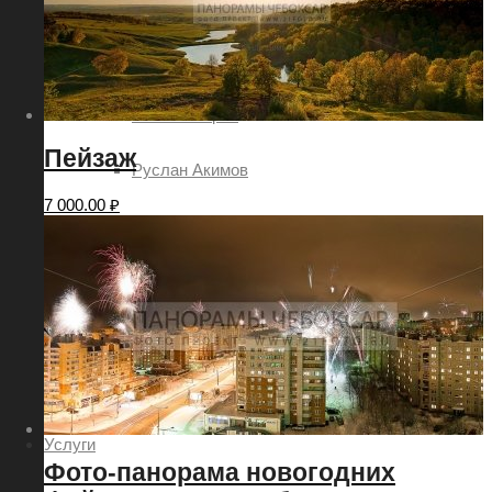
Евгений Шаров
Наталия Овсянникова
Роман Петров
Пейзаж
Руслан Акимов
7 000.00
₽
Сергей Петров
Татьяна Шоглева
Никита Ядровский
Дмитрий Леонтьев
Услуги
Фото-панорама новогодних