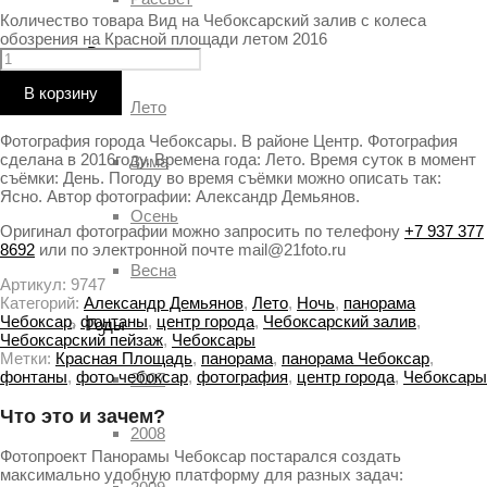
Количество товара Вид на Чебоксарский залив с колеса
обозрения на Красной площади летом 2016
Времена года
В корзину
Лето
Фотография города Чебоксары. В районе Центр. Фотография
сделана в 2016году. Времена года: Лето. Время суток в момент
Зима
съёмки: День. Погоду во время съёмки можно описать так:
Ясно. Автор фотографии: Александр Демьянов.
Осень
Оригинал фотографии можно запросить по телефону
+7 937 377
8692
или по электронной почте mail@21foto.ru
Весна
Артикул:
9747
Категорий:
Александр Демьянов
,
Лето
,
Ночь
,
панорама
Чебоксар
,
фонтаны
,
центр города
,
Чебоксарский залив
,
Годы
Чебоксарский пейзаж
,
Чебоксары
Метки:
Красная Площадь
,
панорама
,
панорама Чебоксар
,
фонтаны
,
фото чебоксар
,
фотография
,
центр города
,
Чебоксары
2007
Что это и зачем?
2008
Фотопроект Панорамы Чебоксар постарался создать
максимально удобную платформу для разных задач: