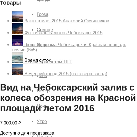
Товары
Гроза
Закат в мае. 2015 Анатолий Овчинников
Солнце
Фестиваль салютов Чебоксары 2015
фото панорама Чебоксарская Красная площадь
Ясно
ночью (№5)
Время суток
Чебоксары летом TILT
Вечерний город 2015 (на северо-запад)
День
Вид на Чебоксарский залив с
Вечер
колеса обозрения на Красной
площади летом 2016
Ночь
Утро
7 000.00
₽
Доступно для предзаказа
Рассвет