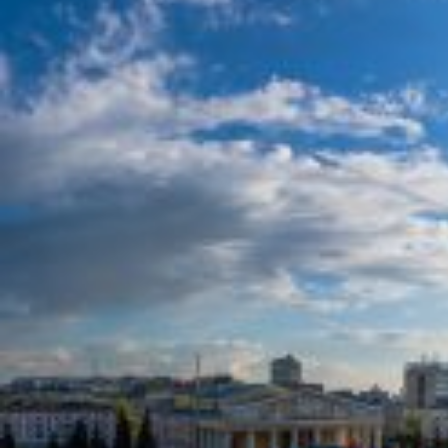
Вечерние Чебоксары
Фото Чебоксары
Чебоксарский залив
О нас
Авторы
Как купить или заказать фотографию?
Фото чебоксар
Фото Чебоксар, Новочебоксарска и окрестностей
Каталог фотографий Чебоксар
Лучшие фотографии