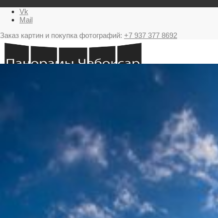
Vk
Mail
Заказ картин и покупка фотографий:
+7 937 377 8692
Главная
Картина в подарок с видами Чебоксар
Фестиваль фейерверков в Чебоксарах
Ночные Чебоксары фотографии и панорамы
Салюты Чебоксары