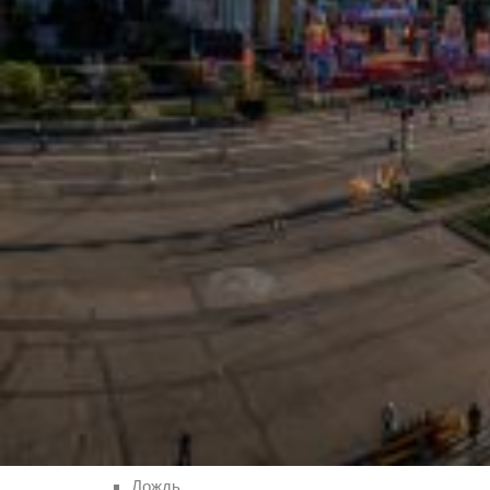
Чебоксар и окрестностей по временам года
Погода
Туман
Снег
Радуга
Пасмурно
Облачность
Луна
Дождь