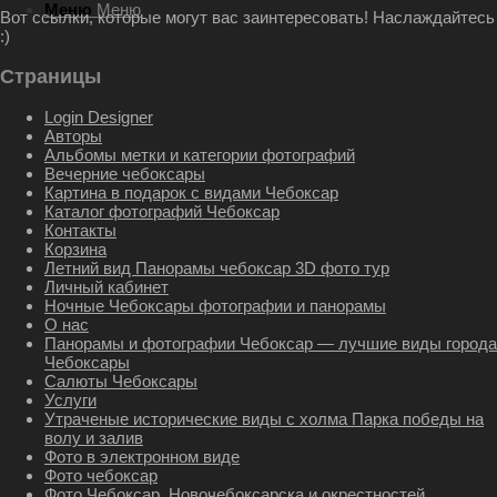
Меню
Меню
Вот ссылки, которые могут вас заинтересовать! Наслаждайтесь
:)
Страницы
Login Designer
Авторы
Альбомы метки и категории фотографий
Вечерние чебоксары
Картина в подарок с видами Чебоксар
Каталог фотографий Чебоксар
Контакты
Корзина
Летний вид Панорамы чебоксар 3D фото тур
Личный кабинет
Ночные Чебоксары фотографии и панорамы
О нас
Панорамы и фотографии Чебоксар — лучшие виды города
Чебоксары
Салюты Чебоксары
Услуги
Утраченые исторические виды с холма Парка победы на
волу и залив
Фото в электронном виде
Фото чебоксар
Фото Чебоксар, Новочебоксарска и окрестностей