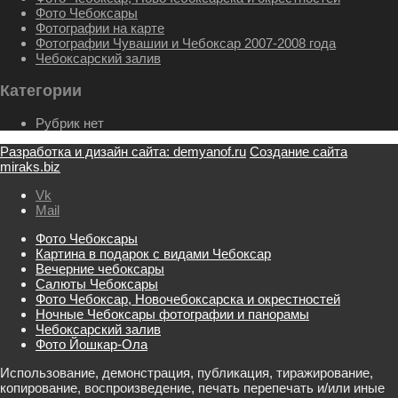
Фото Чебоксары
Фотографии на карте
Фотографии Чувашии и Чебоксар 2007-2008 года
Чебоксарский залив
Категории
Рубрик нет
Разработка и дизайн сайта: demyanof.ru
Создание сайта
miraks.biz
Vk
Mail
Фото Чебоксары
Картина в подарок с видами Чебоксар
Вечерние чебоксары
Салюты Чебоксары
Фото Чебоксар, Новочебоксарска и окрестностей
Ночные Чебоксары фотографии и панорамы
Чебоксарский залив
Фото Йошкар-Ола
Использование, демонстрация, публикация, тиражирование,
копирование, воспроизведение, печать перепечать и/или иные