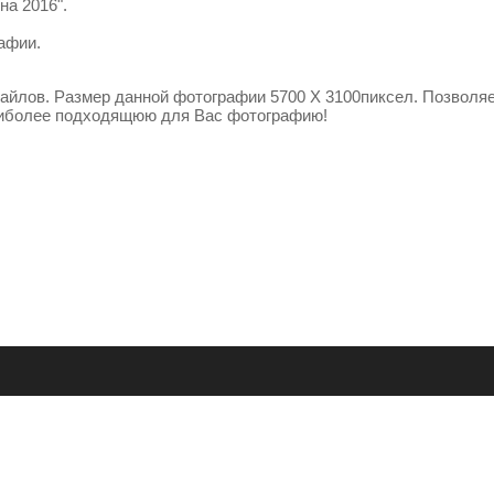
на 2016".
афии.
йлов. Размер данной фотографии 5700 X 3100пиксел. Позволя
аиболее подходящюю для Вас фотографию!