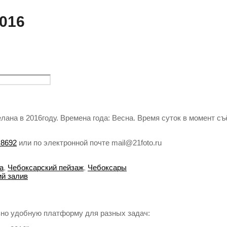
016
ана в 2016году. Времена года: Весна. Время суток в момент съ
 8692
или по электронной почте mail@21foto.ru
а
,
Чебоксарский пейзаж
,
Чебоксары
ий залив
но удобную платформу для разных задач: