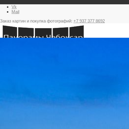
Vk
Mail
Заказ картин и покупка фотографий:
+7 937 377 8692
Главная
Картина в подарок с видами Чебоксар
Фестиваль фейерверков в Чебоксарах
Ночные Чебоксары фотографии и панорамы
Салюты Чебоксары