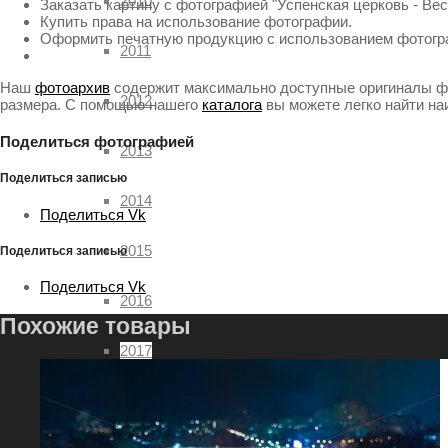
2010
Заказать картину с фотографией "Успенская церковь - Вес
Купить права на использование фотографии.
Оформить печатную продукцию с использованием фотогр
2011
Наш
фотоархив
содержит максимально доступные оригиналы фа
2012
размера. С помощью нашего
каталога
вы можете легко найти н
Поделиться фотографией
2013
Поделиться записью
2014
Поделиться Vk
2015
Поделиться записью
Поделиться Vk
2016
Похожие товары
2017
2018