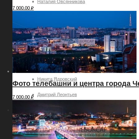
Наталия Овсянникова
7 000.00
₽
Роман Петров
Руслан Акимов
Сергей Петров
Татьяна Шоглева
Никита Ядровский
Фото телебашни и центра города Ч
Дмитрий Леонтьев
7 000.00
₽
Услуги
Заказ картин с видами городов