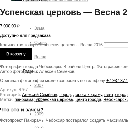
Успенская церковь — Весна 2
Лето
7 000.00
₽
Зима
Доступно для предзаказа
Осень
Количество товара Успенская церковь - Весна 2016
В корзину
Весна
Фотография города Чебоксары. В районе Центр. Фотография сдел
Годы
Автор фотографии: Алексей Семёнов.
Оригинал фотографии можно запросить по телефону
+7 937 377
2007
Артикул:
9767
Категорий:
Алексей Семёнов
,
Город
,
дорога к храму
,
центр город
Метки:
панорама
,
успенская церковь
,
центр города
,
Чебоксарск
2008
Что это и зачем?
2009
Фотопроект Панорамы Чебоксар постарался создать максималь