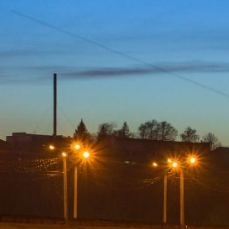
Вечерние Чебоксары
Фото Чебоксары
Чебоксарский залив
О нас
Авторы
Как купить или заказать фотографию?
Фото чебоксар
Фото Чебоксар, Новочебоксарска и окрестностей
Каталог фотографий Чебоксар
Лучшие фотографии Чебокса