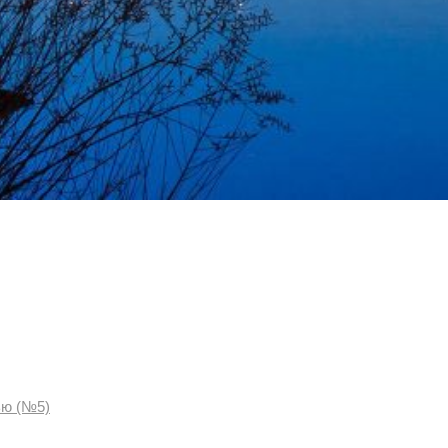
ью (№5)