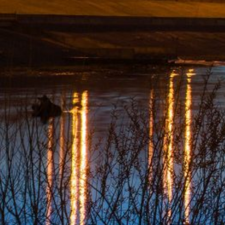
Погода
Туман
Снег
Радуга
Пасмурно
Облачность
Луна
Дождь
Гроза