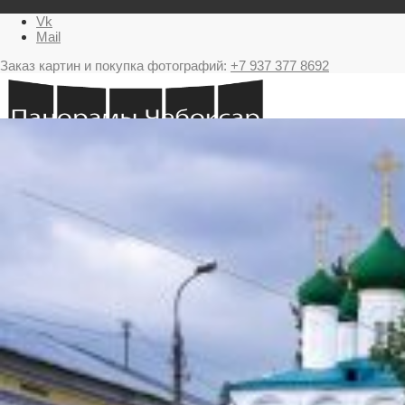
Vk
Mail
Заказ картин и покупка фотографий:
+7 937 377 8692
Главная
Картина в подарок с видами Чебоксар
Фестиваль фейерверков в Чебоксарах
Ночные Чебоксары фотографии и панорамы
Салюты Чебоксары