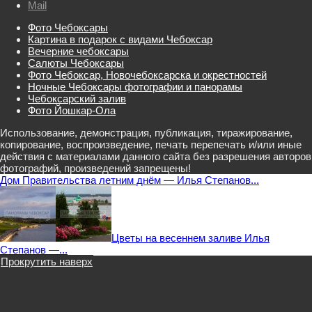
Mail
Фото Чебоксары
Картина в подарок с видами Чебоксар
Вечерние чебоксары
Салюты Чебоксары
Фото Чебоксар, Новочебоксарска и окрестностей
Ночные Чебоксары фотографии и панорамы
Чебоксарский залив
Фото Йошкар-Ола
Использование, демонстрация, публикация, тиражирование,
копирование, воспроизведение, печать перепечать и/или иные
действия с материалами данного сайта без разрешения авторов
фотографий, произведений запрещены!
Дом Правительства летним днём — Илья Степанов...
Цветы на весеннем заливе Илья
Степанов —...
Прокрутить наверх