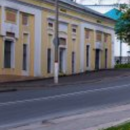
Вечерние Чебоксары
Фото Чебоксары
Чебоксарский залив
О нас
Авторы
Как купить или заказать фотографию?
Фото чебоксар
Фото Чебоксар, Новочебоксарска и окрестностей
Каталог фотографий Чебоксар
Лучшие фотографии