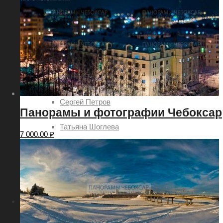
Евгений Шаров
Наталия Овсянникова
Роман Петров
Руслан Акимов
Сергей Петров
Панорамы и фотографии Чебоксар
Татьяна Шоглева
7 000.00
₽
Никита Ядровский
Дмитрий Леонтьев
Услуги