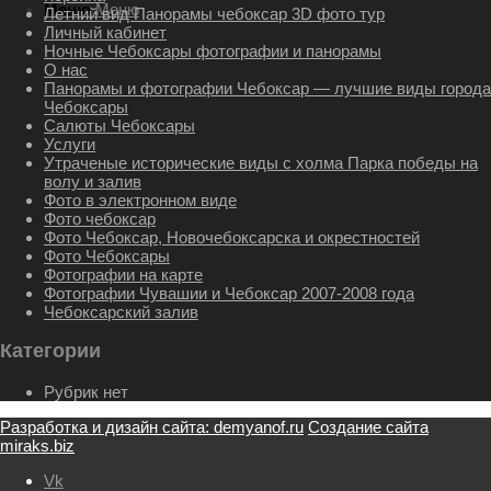
Меню
Меню
Летний вид Панорамы чебоксар 3D фото тур
Личный кабинет
Ночные Чебоксары фотографии и панорамы
О нас
Панорамы и фотографии Чебоксар — лучшие виды города
Чебоксары
Салюты Чебоксары
Услуги
Утраченые исторические виды с холма Парка победы на
волу и залив
Фото в электронном виде
Фото чебоксар
Фото Чебоксар, Новочебоксарска и окрестностей
Фото Чебоксары
Фотографии на карте
Фотографии Чувашии и Чебоксар 2007-2008 года
Чебоксарский залив
Категории
Рубрик нет
Разработка и дизайн сайта: demyanof.ru
Создание сайта
miraks.biz
Vk