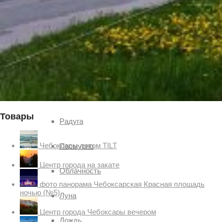
Чебоксар и окрестностей по временам года
Погода
Туман
Снег
Товары
Радуга
Чебоксары летом TILT
Пасмурно
Центр города на закате
Облачность
фото панорама Чебоксарская Красная площадь
ночью (№5)
Луна
Центр города Чебоксары вечером
Дождь