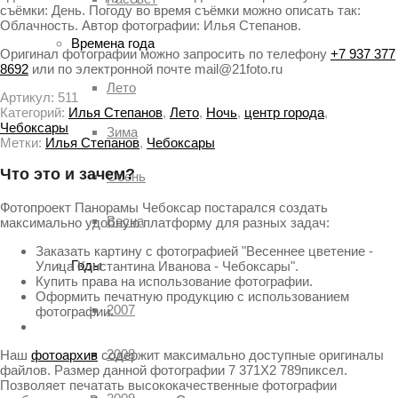
съёмки: День. Погоду во время съёмки можно описать так:
Облачность. Автор фотографии: Илья Степанов.
Времена года
Оригинал фотографии можно запросить по телефону
+7 937 377
8692
или по электронной почте mail@21foto.ru
Лето
Артикул:
511
Категорий:
Илья Степанов
,
Лето
,
Ночь
,
центр города
,
Чебоксары
Зима
Метки:
Илья Степанов
,
Чебоксары
Что это и зачем?
Осень
Фотопроект Панорамы Чебоксар постарался создать
Весна
максимально удобную платформу для разных задач:
Заказать картину с фотографией "Весеннее цветение -
Годы
Улица Константина Иванова - Чебоксары".
Купить права на использование фотографии.
Оформить печатную продукцию с использованием
2007
фотографии.
2008
Наш
фотоархив
содержит максимально доступные оригиналы
файлов. Размер данной фотографии 7 371X2 789пиксел.
Позволяет печатать высококачественные фотографии