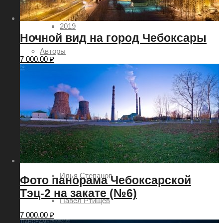
2018
2019
Ночной вид на город Чебоксары
Авторы
7 000.00
₽
Александр Демьянов
Aleksey Sitdikov
Анатолий Овчинников
Алексей Семёнов
Илья Степанов
Фото панорама Чебоксарской
Тэц-2 на закате (№6)
Павел Ртищев
7 000.00
₽