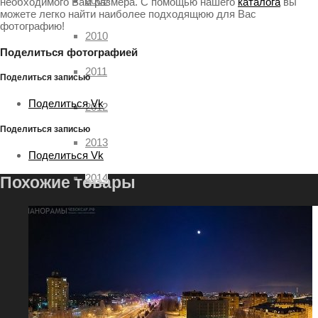
2009
необходимого Вам размера. С помощью нашего
каталога
вы
можете легко найти наиболее подходящюю для Вас
фотографию!
2010
Поделиться фотографией
2011
Поделиться записью
Поделиться Vk
2012
Поделиться записью
2013
Поделиться Vk
2014
Похожие товары
2015
2016
2017