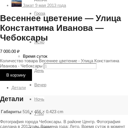
Закат 9 мая 2013 года
Гроза
Весеннее цветение — Улица
Константина Иванова —
Солнце
Чебоксары
Ясно
7 000.00
₽
Время суток
Количество товара Весеннее цветение - Улица Константина
Иванова - Чебоксары
День
В корзину
Вечер
Детали
Детали
Ночь
Габариты
516 × 456 × 0.423 cm
Утро
Фотография города Чебоксары. В районе Центр. Фотография
сделана в 2012году. Времена года: Лето. Время суток в момент
Рассвет