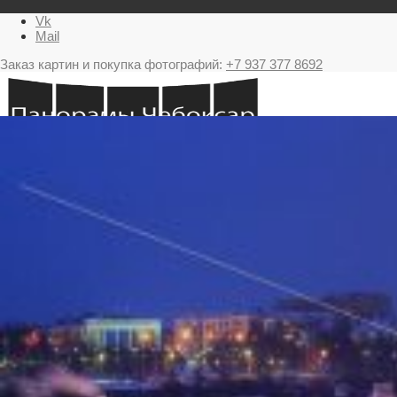
Vk
Mail
Заказ картин и покупка фотографий:
+7 937 377 8692
Главная
Картина в подарок с видами Чебоксар
Фестиваль фейерверков в Чебоксарах
Ночные Чебоксары фотографии и панорамы
Салюты Чебоксары