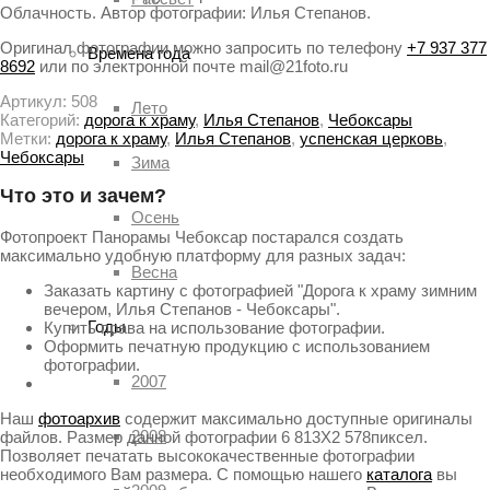
Облачность. Автор фотографии: Илья Степанов.
Оригинал фотографии можно запросить по телефону
+7 937 377
Времена года
8692
или по электронной почте mail@21foto.ru
Артикул:
508
Лето
Категорий:
дорога к храму
,
Илья Степанов
,
Чебоксары
Метки:
дорога к храму
,
Илья Степанов
,
успенская церковь
,
Чебоксары
Зима
Что это и зачем?
Осень
Фотопроект Панорамы Чебоксар постарался создать
максимально удобную платформу для разных задач:
Весна
Заказать картину с фотографией "Дорога к храму зимним
вечером, Илья Степанов - Чебоксары".
Годы
Купить права на использование фотографии.
Оформить печатную продукцию с использованием
фотографии.
2007
Наш
фотоархив
содержит максимально доступные оригиналы
2008
файлов. Размер данной фотографии 6 813X2 578пиксел.
Позволяет печатать высококачественные фотографии
необходимого Вам размера. С помощью нашего
каталога
вы