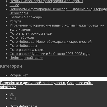
Ночные Чебоксары фотографии и панорамы
Меню
Меню
О нас
Панорамы и фотографии Чебоксар — лучшие виды города
Чебоксары
Салюты Чебоксары
Услуги
Утраченые исторические виды с холма Парка победы на
волу и залив
Фото в электронном виде
Фото чебоксар
Фото Чебоксар, Новочебоксарска и окрестностей
Фото Чебоксары
Фотографии на карте
Фотографии Чувашии и Чебоксар 2007-2008 года
Чебоксарский залив
Категории
Рубрик нет
Разработка и дизайн сайта: demyanof.ru
Создание сайта
miraks.biz
Vk
Mail
Фото Чебоксары