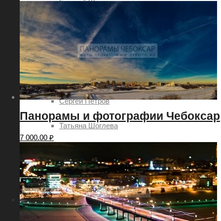
Евгений Шаров
Наталия Овсянникова
Роман Петров
Руслан Акимов
Сергей Петров
Панорамы и фотографии Чебоксар
Татьяна Шоглева
7 000.00
₽
Никита Ядровский
Дмитрий Леонтьев
Услуги