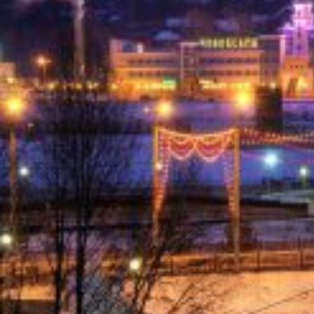
Вечерние Чебоксары
Фото Чебоксары
Чебоксарский залив
О нас
Авторы
Как купить или заказать фотографию?
Фото чебоксар
Фото Чебоксар, Новочебоксарска и окрестностей
Каталог фотографий Чебоксар
Лучшие фотографии