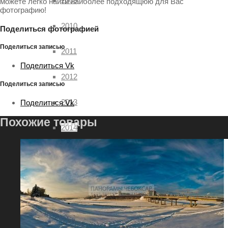
2009
можете легко найти наиболее подходящюю для Вас
фотографию!
2010
Поделиться фотографией
Поделиться записью
2011
Поделиться Vk
2012
Поделиться записью
2013
Поделиться Vk
Похожие товары
2014
2015
2016
2017