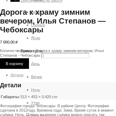
Центр города на закате
Дорога к храму зимним
Гроза
вечером, Илья Степанов —
Солнце
Чебоксары
Ясно
7 000.00
₽
Количество товара Дорога к храму зимним вечером, Илья
Время суток
Степанов - Чебоксары
В корзину
День
Детали
Вечер
Детали
Ночь
Габариты
513 × 453 × 0.420 cm
Утро
Фотография города Чебоксары. В районе Центр. Фотография
сделана в 2012году. Времена года: Зима. Время суток в момент
съёмки: Ночь. Погоду во время съёмки можно описать так:
Рассвет