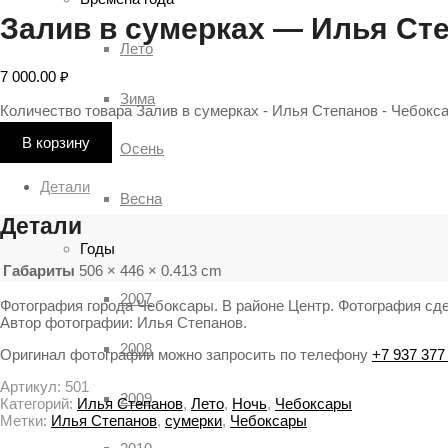
Залив в сумерках — Илья Ст
Лето
7 000.00
₽
Зима
Количество товара Залив в сумерках - Илья Степанов - Чебокс
В корзину
Осень
Детали
Весна
Детали
Годы
Габариты
506 × 446 × 0.413 cm
2007
Фотография города Чебоксары. В районе Центр. Фотография сдел
Автор фотографии: Илья Степанов.
2008
Оригинал фотографии можно запросить по телефону
+7 937 377
Артикул:
501
2009
Категорий:
Илья Степанов
,
Лето
,
Ночь
,
Чебоксары
Метки:
Илья Степанов
,
сумерки
,
Чебоксары