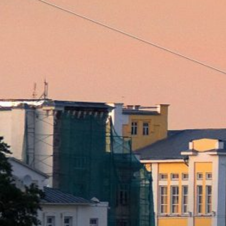
Вечерние Чебоксары
Фото Чебоксары
Чебоксарский залив
О нас
Авторы
Как купить или заказать фотографию?
Фото чебоксар
Фото Чебоксар, Новочебоксарска и окрестностей
Каталог фотографий Чебоксар
Лучшие фотографии Чебокса