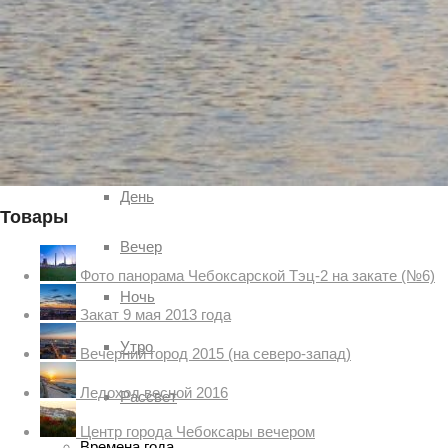
Солнце
Ясно
Время суток
День
Товары
Вечер
Фото панорама Чебоксарской Тэц-2 на закате (№6)
Ночь
Закат 9 мая 2013 года
Утро
Вечерний город 2015 (на северо-запад)
Ледоход весной 2016
Рассвет
Центр города Чебоксары вечером
Времена года