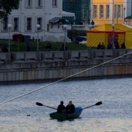
Погода
Туман
Снег
Радуга
Пасмурно
Облачность
Луна
Дождь
Гроза