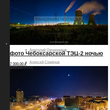
2019
Авторы
Александр Демьянов
Aleksey Sitdikov
Анатолий Овчинников
фото Чебоксарской ТЭЦ-2 ночью
Алексей Семёнов
7 000.00
₽
Илья Степанов
Павел Ртищев
Евгений Шаров