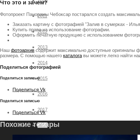
2010
Что это и зачем?
Фотопроект Панорамы Чебоксар постарался создать максималь
2011
Заказать картину с фотографией "Залив в сумерках - Илья
Купить права на использование фотографии.
2012
Оформить печатную продукцию с использованием фотогр
2013
Наш
фотоархив
содержит максимально доступные оригиналы фа
размера. С помощью нашего
каталога
вы можете легко найти н
2014
Поделиться фотографией
2015
Поделиться записью
Поделиться Vk
2016
Поделиться записью
2017
Поделиться Vk
Похожие товары
2018