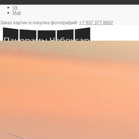
Vk
Mail
Заказ картин и покупка фотографий:
+7 937 377 8692
Главная
Картина в подарок с видами Чебоксар
Фестиваль фейерверков в Чебоксарах
Ночные Чебоксары фотографии и панорамы
Салюты Чебоксары