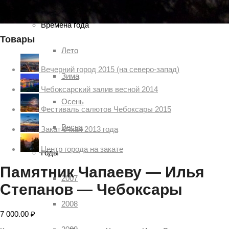
Времена года
Товары
Лето
Вечерний город 2015 (на северо-запад)
Зима
Чебоксарский залив весной 2014
Осень
Фестиваль салютов Чебоксары 2015
Весна
Закат 9 мая 2013 года
Центр города на закате
Годы
Памятник Чапаеву — Илья
2007
Степанов — Чебоксары
2008
7 000.00
₽