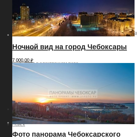
Заказ картин с видами городов
Аэро фото съёмка
Панорамная фотосъёмка ландшафтов и пейзажей на
Ночной вид на город Чебоксары
заказ
7 000.00
₽
Фото в электронном виде
Картина с фотографией Чебоксар
Как купить или заказать фотографию?
Контакты
Поиск
Фото панорама Чебоксарского