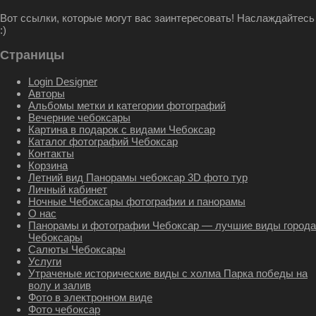
Вот ссылки, которые могут вас заинтересовать! Наслаждайтесь
:)
Страницы
Login Designer
Авторы
Альбомы метки и категории фотографий
Вечерние чебоксары
Картина в подарок с видами Чебоксар
Каталог фотографий Чебоксар
Контакты
Корзина
Летний вид Панорамы чебоксар 3D фото тур
Личный кабинет
Ночные Чебоксары фотографии и панорамы
О нас
Панорамы и фотографии Чебоксар — лучшие виды города
Чебоксары
Салюты Чебоксары
Услуги
Утраченые исторические виды с холма Парка победы на
волу и залив
Фото в электронном виде
Фото чебоксар