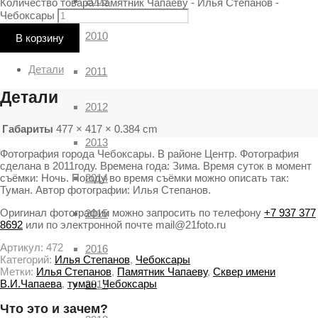
2009
Количество товара Памятник Чапаеву - Илья Степанов -
Чебоксары
2010
В корзину
Детали
2011
Детали
2012
Габариты
477 × 417 × 0.384 cm
2013
Фотография города Чебоксары. В районе Центр. Фотография
сделана в 2011году. Времена года: Зима. Время суток в момент
съёмки: Ночь. Погоду во время съёмки можно описать так:
2014
Туман. Автор фотографии: Илья Степанов.
Оригинал фотографии можно запросить по телефону
+7 937 377
2015
8692
или по электронной почте mail@21foto.ru
Артикул:
472
2016
Категорий:
Илья Степанов
,
Чебоксары
Метки:
Илья Степанов
,
Памятник Чапаеву
,
Сквер имени
В.И.Чапаева
,
туман
,
Чебоксары
2017
Что это и зачем?