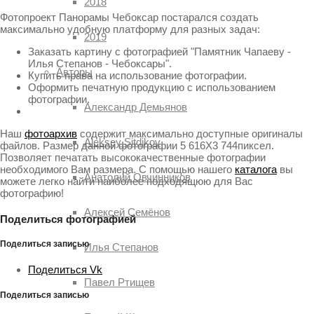
2018
Фотопроект Панорамы Чебоксар постарался создать
максимально удобную платформу для разных задач:
2019
Заказать картину с фотографией "Памятник Чапаеву -
Илья Степанов - Чебоксары".
Авторы
Купить права на использование фотографии.
Оформить печатную продукцию с использованием
фотографии.
Александр Демьянов
Наш
фотоархив
содержит максимально доступные оригиналы
Aleksey Sitdikov
файлов. Размер данной фотографии 5 616X3 744пиксел.
Позволяет печатать высококачественные фотографии
необходимого Вам размера. С помощью нашего
каталога
вы
Анатолий Овчинников
можете легко найти наиболее подходящюю для Вас
фотографию!
Алексей Семёнов
Поделиться фотографией
Поделиться записью
Илья Степанов
Поделиться Vk
Павел Ртищев
Поделиться записью