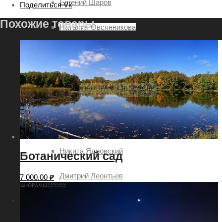
Евгений Шаров
Поделиться Vk
Похожие товары
Наталия Овсянникова
Роман Петров
Руслан Акимов
Сергей Петров
Татьяна Шоглева
Никита Ядровский
Ботанический сад
Дмитрий Леонтьев
7 000.00
₽
Услуги