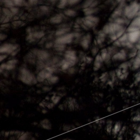
Чебоксар и окрестностей по временам года
Погода
Туман
Снег
Радуга
Пасмурно
Облачность
Луна
Дождь