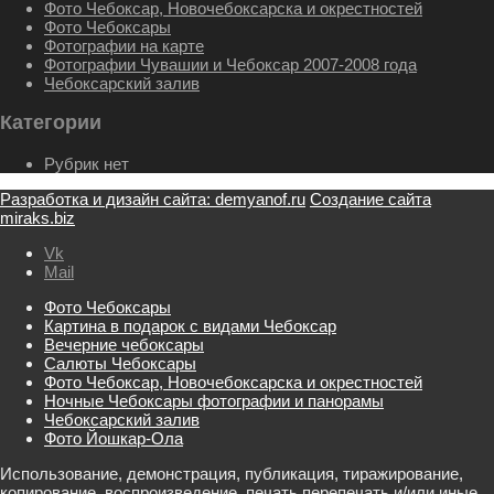
Фото Чебоксар, Новочебоксарска и окрестностей
Фото Чебоксары
Фотографии на карте
Фотографии Чувашии и Чебоксар 2007-2008 года
Чебоксарский залив
Категории
Рубрик нет
Разработка и дизайн сайта: demyanof.ru
Создание сайта
miraks.biz
Vk
Mail
Фото Чебоксары
Картина в подарок с видами Чебоксар
Вечерние чебоксары
Салюты Чебоксары
Фото Чебоксар, Новочебоксарска и окрестностей
Ночные Чебоксары фотографии и панорамы
Чебоксарский залив
Фото Йошкар-Ола
Использование, демонстрация, публикация, тиражирование,
копирование, воспроизведение, печать перепечать и/или иные