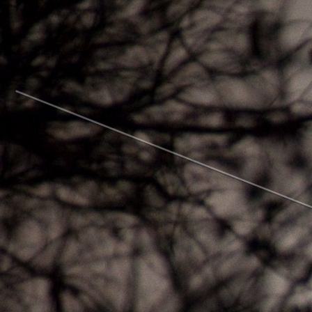
Вечерние Чебоксары
Фото Чебоксары
Чебоксарский залив
О нас
Авторы
Как купить или заказать фотографию?
Фото чебоксар
Фото Чебоксар, Новочебоксарска и окрестностей
Каталог фотографий Чебоксар
Лучшие фотографии