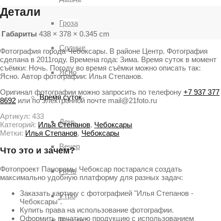
Детали
Гроза
Габариты
438 × 378 × 0.345 cm
Солнце
Фотография города Чебоксары. В районе Центр. Фотография
сделана в 2011году. Времена года: Зима. Время суток в момент
съёмки: Ночь. Погоду во время съёмки можно описать так:
Ясно
Ясно. Автор фотографии: Илья Степанов.
Оригинал фотографии можно запросить по телефону
+7 937 377
Время суток
8692
или по электронной почте mail@21foto.ru
Артикул:
433
День
Категорий:
Илья Степанов
,
Чебоксары
Метки:
Илья Степанов
,
Чебоксары
Вечер
Что это и зачем?
Фотопроект Панорамы Чебоксар постарался создать
Ночь
максимально удобную платформу для разных задач:
Заказать картину с фотографией "Илья Степанов -
Утро
Чебоксары".
Купить права на использование фотографии.
Оформить печатную продукцию с использованием
Рассвет