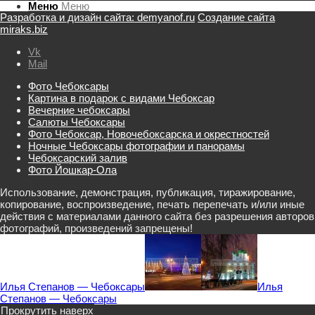
Меню
Меню
Разработка и дизайн сайта: demyanof.ru
Создание сайта
miraks.biz
Vk
Mail
Фото Чебоксары
Картина в подарок с видами Чебоксар
Вечерние чебоксары
Салюты Чебоксары
Фото Чебоксар, Новочебоксарска и окрестностей
Ночные Чебоксары фотографии и панорамы
Чебоксарский залив
Фото Йошкар-Ола
Использование, демонстрация, публикация, тиражирование,
копирование, воспроизведение, печать перепечать и/или иные
действия с материалами данного сайта без разрешения авторов
фотографий, произведений запрещены!
Илья Степанов — Чебоксары
Илья
Степанов — Чебоксары
Прокрутить наверх