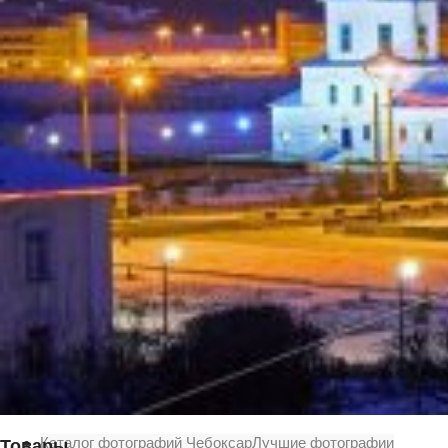
Вечерние Чебоксары
Фото Чебоксары
Чебоксарский залив
О нас
Авторы
Как купить или заказать фотографию?
Фото чебоксар
Фото Чебоксар, Новочебоксарска и окрестностей
Каталог фотографий Чебоксар
Лучшие фотографии
Товары