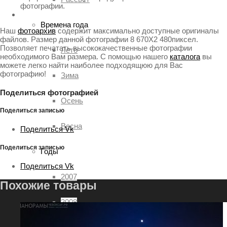
фотографии.
Времена года
Наш
фотоархив
содержит максимально доступные оригиналы
файлов. Размер данной фотографии 8 670X2 480пиксел.
Позволяет печатать высококачественные фотографии
Лето
необходимого Вам размера. С помощью нашего
каталога
вы
можете легко найти наиболее подходящюю для Вас
фотографию!
Зима
Поделиться фотографией
Осень
Поделиться записью
Весна
Поделиться Vk
Поделиться записью
Годы
Поделиться Vk
2007
Похожие товары
2008