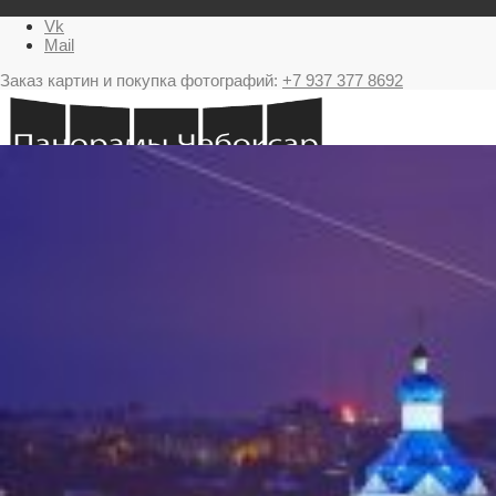
Vk
Mail
Заказ картин и покупка фотографий:
+7 937 377 8692
Главная
Картина в подарок с видами Чебоксар
Фестиваль фейерверков в Чебоксарах
Ночные Чебоксары фотографии и панорамы
Салюты Чебоксары