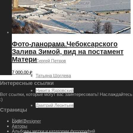
Евгений Шаров
Наталия Овсянникова
Роман Петров
Фото-панорама Чебоксарского
Руслан Акимов
Залива Зимой, вид на постамент
Матери
Сергей Петров
7 000.00
₽
Татьяна Шоглева
Интересные ссылки
Никита Ядровский
Вот ссылки, которые могут вас заинтересовать! Наслаждайтесь
:)
Дмитрий Леонтьев
Страницы
Услуги
Login Designer
Авторы
Альбомы метки и категории фотографий