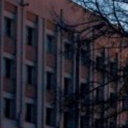
Вечерние Чебоксары
Фото Чебоксары
Чебоксарский залив
О нас
Авторы
Как купить или заказать фотографию?
Фото чебоксар
Фото Чебоксар, Новочебоксарска и окрестностей
Каталог фотографий Чебоксар
Лучшие фотографии