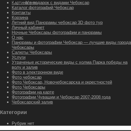
Картина в подарок с видами Чебоксар
Меню
Меню
Каталог фотографий Чебоксар
Контакты
Корзина
Летний вид Панорамы чебоксар 3D фото тур
Личный кабинет
Ночные Чебоксары фотографии и панорамы
О нас
Панорамы и фотографии Чебоксар — лучшие виды города
Чебоксары
Салюты Чебоксары
Услуги
Утраченые исторические виды с холма Парка победы на
волу и залив
Фото в электронном виде
Фото чебоксар
Фото Чебоксар, Новочебоксарска и окрестностей
Фото Чебоксары
Фотографии на карте
Фотографии Чувашии и Чебоксар 2007-2008 года
Чебоксарский залив
Категории
Рубрик нет