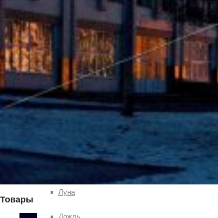
Чебоксар и окрестностей по временам года
Погода
Туман
Снег
Радуга
Пасмурно
Облачность
Луна
Товары
Дождь