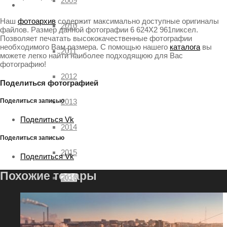
2009
Наш
фотоархив
содержит максимально доступные оригиналы
2010
файлов. Размер данной фотографии 6 624X2 961пиксел.
Позволяет печатать высококачественные фотографии
необходимого Вам размера. С помощью нашего
каталога
вы
2011
можете легко найти наиболее подходящюю для Вас
фотографию!
2012
Поделиться фотографией
2013
Поделиться записью
Поделиться Vk
2014
Поделиться записью
2015
Поделиться Vk
Похожие товары
2016
2017