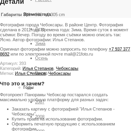
Детали
Времена года
Габариты
398 × 338 × 0.305 cm
Фотография города Чебоксары. В районе Центр. Фотография
Лето
сделана в 2011году. Времена года: Зима. Время суток в момент
съёмки: Вечер. Погоду во время съёмки можно описать так:
Ясно. Автор фотографии: Илья Степанов.
Зима
Оригинал фотографии можно запросить по телефону
+7 937 377
8692
или по электронной почте mail@21foto.ru
Осень
Артикул:
393
Категорий:
Илья Степанов
,
Чебоксары
Весна
Метки:
Илья Степанов
,
Чебоксары
Что это и зачем?
Годы
Фотопроект Панорамы Чебоксар постарался создать
максимально удобную платформу для разных задач:
2007
Заказать картину с фотографией "Илья Степанов -
Чебоксары".
2008
Купить права на использование фотографии.
Оформить печатную продукцию с использованием
фотографии.