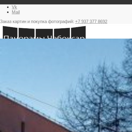
Vk
Mail
Заказ картин и покупка фотографий:
+7 937 377 8692
Главная
Картина в подарок с видами Чебоксар
Фестиваль фейерверков в Чебоксарах
Ночные Чебоксары фотографии и панорамы
Салюты Чебоксары