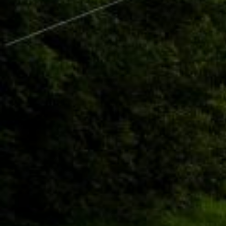
Гроза
Солнце
Ясно
Время суток
День
Вечер
Ночь
Утро
Рассвет