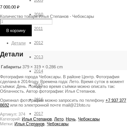
2009
7 000.00
₽
2010
Количество товара Илья Степанов - Чебоксары
2011
В корзину
2012
Детали
Детали
2013
Габариты
379 × 319 × 0.286 cm
2014
Фотография города Чебоксары. В районе Центр. Фотография
сделана в 2014году. Времена года: Лето. Время суток в момент
2015
съёмки: День. Погоду во время съёмки можно описать так:
Облачность. Автор фотографии: Илья Степанов.
2016
Оригинал фотографии можно запросить по телефону
+7 937 377
8692
или по электронной почте mail@21foto.ru
2017
Артикул:
374
Категорий:
Илья Степанов
,
Лето
,
Ночь
,
Чебоксары
Метки:
Илья Степанов
,
Чебоксары