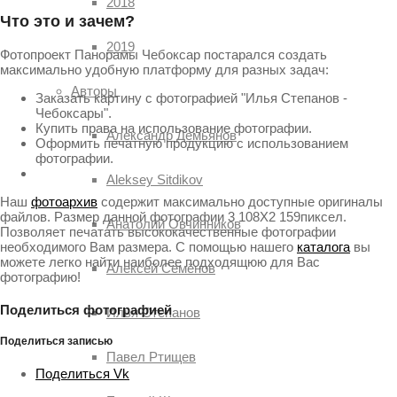
2018
Что это и зачем?
2019
Фотопроект Панорамы Чебоксар постарался создать
максимально удобную платформу для разных задач:
Авторы
Заказать картину с фотографией "Илья Степанов -
Чебоксары".
Купить права на использование фотографии.
Александр Демьянов
Оформить печатную продукцию с использованием
фотографии.
Aleksey Sitdikov
Наш
фотоархив
содержит максимально доступные оригиналы
файлов. Размер данной фотографии 3 108X2 159пиксел.
Анатолий Овчинников
Позволяет печатать высококачественные фотографии
необходимого Вам размера. С помощью нашего
каталога
вы
можете легко найти наиболее подходящюю для Вас
Алексей Семёнов
фотографию!
Поделиться фотографией
Илья Степанов
Поделиться записью
Павел Ртищев
Поделиться Vk