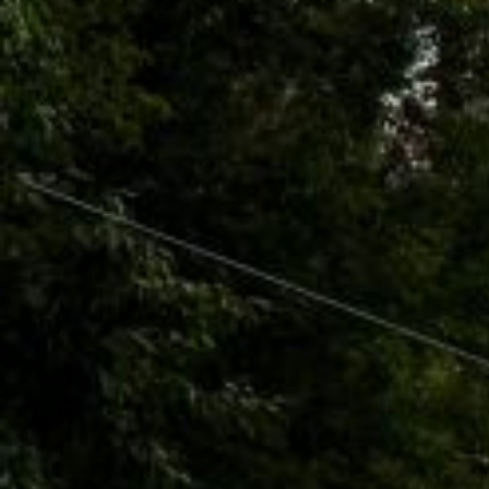
Вечерние Чебоксары
Фото Чебоксары
Чебоксарский залив
О нас
Авторы
Как купить или заказать фотографию?
Фото чебоксар
Фото Чебоксар, Новочебоксарска и окрестностей
Каталог фотографий Чебоксар
Лучшие фотографии