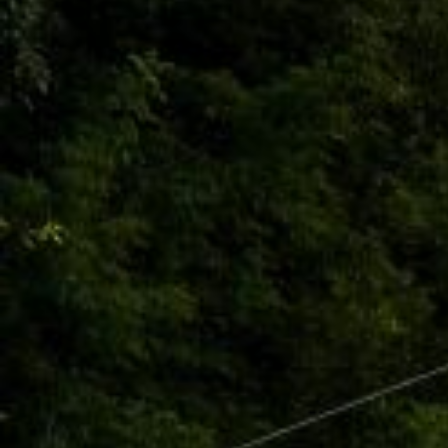
Чебоксар и окрестностей по временам года
Погода
Туман
Снег
Радуга
Пасмурно
Облачность
Луна
Дождь