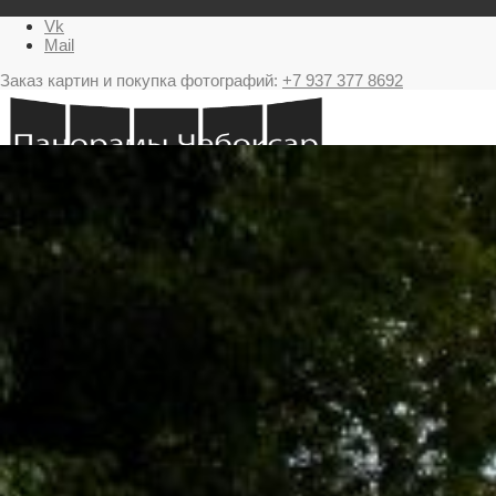
Vk
Mail
Заказ картин и покупка фотографий:
+7 937 377 8692
Главная
Картина в подарок с видами Чебоксар
Фестиваль фейерверков в Чебоксарах
Ночные Чебоксары фотографии и панорамы
Салюты Чебоксары