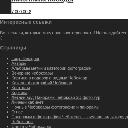
7 000.00
₽
Интересные ссылки
Вот ссылки, которые могут вас заинтересовать! Наслаждайтесь
:)
Страницы
Login Designer
Авторы
Альбомы метки и категории фотографий
Вечерние чебоксары
Картина в подарок с видами Чебоксар
Каталог фотографий Чебоксар
Контакты
Корзина
Летний вид Панорамы чебоксар 3D фото тур
Личный кабинет
Ночные Чебоксары фотографии и панорамы
О нас
Панорамы и фотографии Чебоксар — лучшие виды города
Чебоксары
Салюты Чебоксары