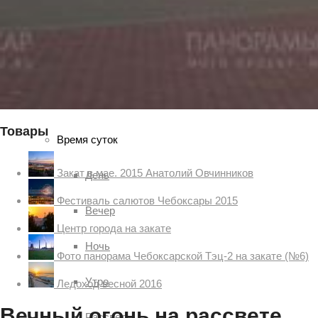
Гроза
Солнце
Ясно
Товары
Время суток
Закат в мае. 2015 Анатолий Овчинников
День
Фестиваль салютов Чебоксары 2015
Вечер
Центр города на закате
Ночь
Фото панорама Чебоксарской Тэц-2 на закате (№6)
Утро
Ледоход весной 2016
Вечный огонь на рассвете
Рассвет