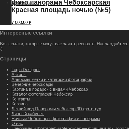
фото панорама Чебоксарская
Меню
Меню
Красная площадь ночью (№5)
7 000.00
₽
Интересные ссылки
Вот ссылки, которые могут вас заинтересовать! Наслаждайтесь
:)
Страницы
Login Designer
Авторы
Альбомы метки и категории фотографий
Вечерние чебоксары
Картина в подарок с видами Чебоксар
Каталог фотографий Чебоксар
Контакты
Корзина
Летний вид Панорамы чебоксар 3D фото тур
Личный кабинет
Ночные Чебоксары фотографии и панорамы
О нас
Панорамы и фотографии Чебоксар — лучшие виды города