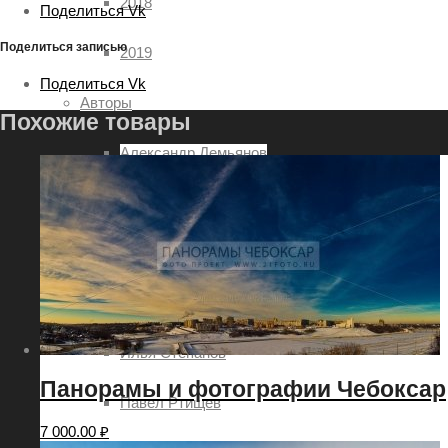
2018
Поделиться Vk
Поделиться записью
2019
Поделиться Vk
Авторы
Похожие товары
Александр Демьянов
Aleksey Sitdikov
Анатолий Овчинников
Алексей Семёнов
Илья Степанов
Панорамы и фотографии Чебоксар
Павел Ртищев
7 000.00
₽