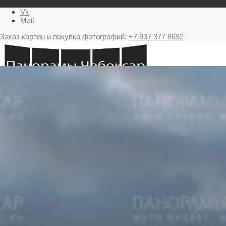
Vk
Mail
Заказ картин и покупка фотографий:
+7 937 377 8692
Главная
Картина в подарок с видами Чебоксар
Фестиваль фейерверков в Чебоксарах
Ночные Чебоксары фотографии и панорамы
Салюты Чебоксары