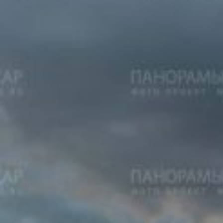
Вечерние Чебоксары
Фото Чебоксары
Чебоксарский залив
О нас
Авторы
Как купить или заказать фотографию?
Фото чебоксар
Фото Чебоксар, Новочебоксарска и окрестностей
Каталог фотографий Чебоксар
Лучшие фотографии