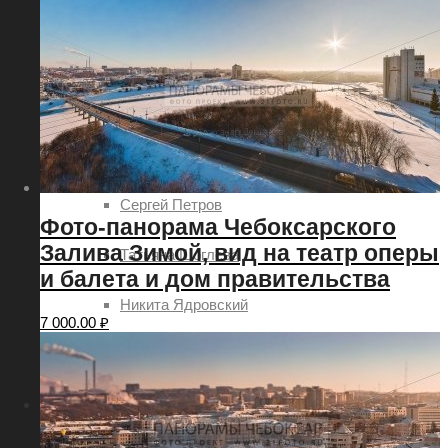
Евгений Шаров
Наталия Овсянникова
Роман Петров
Руслан Акимов
Сергей Петров
Фото-панорама Чебоксарского
Залива Зимой, вид на театр оперы
Татьяна Шоглева
и балета и дом правительства
Никита Ядровский
7 000.00
₽
Дмитрий Леонтьев
Услуги