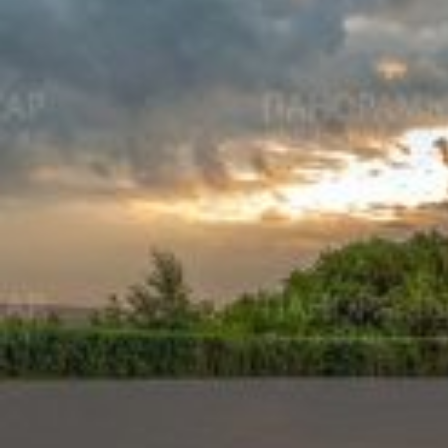
Чебоксар и окрестностей по временам года
Погода
Туман
Снег
Радуга
Пасмурно
Облачность
Луна
Дождь