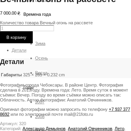
7 000.00
₽
Времена года
Количество товара Вечный огонь на рассвете
Лето
В корзину
Зима
Детали
Осень
Детали
Весна
Габариты
325 × 265 × 0.232 cm
Фотография города Чебоксары. В районе Центр. Фотография
Годы
сделана в 2013году. Времена года: Лето. Время суток в момент
съёмки: Вечер. Погоду во время съёмки можно описать так:
Облачность. Автор фотографии: Анатолий Овчинников.
2007
Оригинал фотографии можно запросить по телефону
+7 937 377
8692
или по электронной почте mail@21foto.ru
2008
Артикул:
320
Категорий:
Александр Демьянов
,
Анатолий Овчинников
,
Лето
,