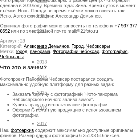
Фотография города Чебоксары. В районе Центр. Фотография
2009
сделана в 2010году. Времена года: Зима. Время суток в момент
съёмки: Ночь. Погоду во время съёмки можно описать так:
2010
Ясно. Автор фотографии: Александр Демьянов.
Оригинал фотографии можно запросить по телефону
+7 937 377
8692
или по электронной почте mail@21foto.ru
2011
Артикул:
28
Категорий:
Александр Демьянов
,
Город
,
Чебоксары
2012
Метки:
город
,
панорама
,
Фотографии чебоксар
,
фотография
,
Чебоксары
2013
Что это и зачем?
2014
Фотопроект Панорамы Чебоксар постарался создать
максимально удобную платформу для разных задач:
2015
Заказать картину с фотографией "Фото-панорама
Чебоксарского ночного залива зимой".
Купить права на использование фотографии.
2016
Оформить печатную продукцию с использованием
фотографии.
2017
Наш
фотоархив
содержит максимально доступные оригиналы
файлов. Размер данной фотографии 6 251X3 516пиксел.