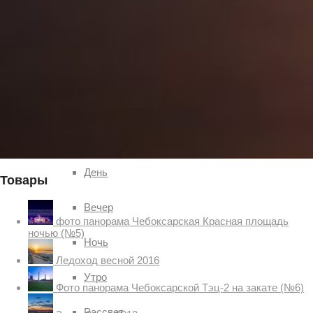
Гроза
Солнце
Ясно
Время суток
День
Товары
Вечер
фото панорама Чебоксарская Красная площадь
ночью (№5)
Ночь
Ледоход весной 2016
Утро
Фото панорама Чебоксарской Тэц-2 на закате (№6)
Рассвет