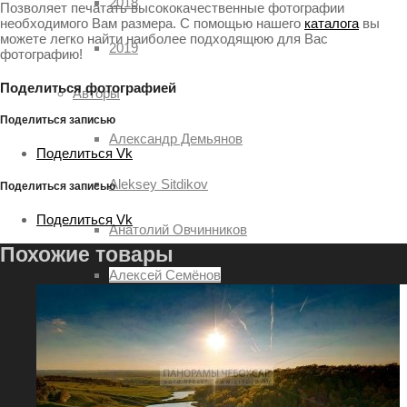
2018
Позволяет печатать высококачественные фотографии
необходимого Вам размера. С помощью нашего
каталога
вы
можете легко найти наиболее подходящюю для Вас
2019
фотографию!
Поделиться фотографией
Авторы
Поделиться записью
Александр Демьянов
Поделиться Vk
Aleksey Sitdikov
Поделиться записью
Поделиться Vk
Анатолий Овчинников
Похожие товары
Алексей Семёнов
Илья Степанов
Павел Ртищев