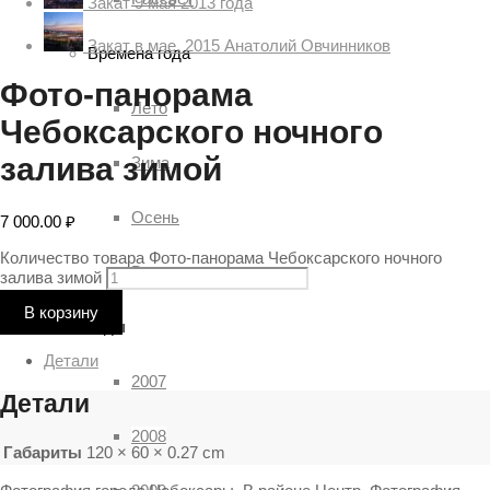
Закат 9 мая 2013 года
Закат в мае. 2015 Анатолий Овчинников
Времена года
Фото-панорама
Лето
Чебоксарского ночного
залива зимой
Зима
Осень
7 000.00
₽
Количество товара Фото-панорама Чебоксарского ночного
Весна
залива зимой
В корзину
Годы
Детали
2007
Детали
2008
Габариты
120 × 60 × 0.27 cm