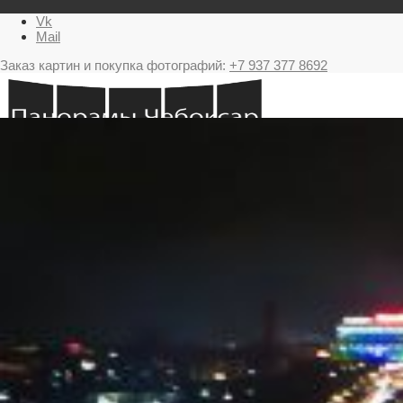
Vk
Mail
Заказ картин и покупка фотографий:
+7 937 377 8692
Главная
Картина в подарок с видами Чебоксар
Фестиваль фейерверков в Чебоксарах
Ночные Чебоксары фотографии и панорамы
Салюты Чебоксары