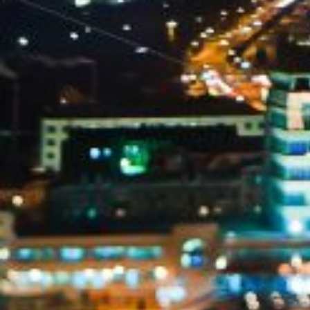
Вечерние Чебоксары
Фото Чебоксары
Чебоксарский залив
О нас
Авторы
Как купить или заказать фотографию?
Фото чебоксар
Фото Чебоксар, Новочебоксарска и окрестностей
Каталог фотографий Чебоксар
Лучшие фотографии