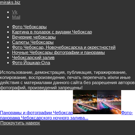
miraks.biz
Vk
Mail
Фото Чебоксары
Картина в подарок с видами Чебоксар
Вечерние чебоксары
Салюты Чебоксары
Фото Чебоксар, Новочебоксарска и окрестностей
Ночные Чебоксары фотографии и панорамы
Чебоксарский залив
Фото Йошкар-Ола
Использование, демонстрация, публикация, тиражирование,
копирование, воспроизведение, печать перепечать и/или иные
действия с материалами данного сайта без разрешения авторов
фотографий, произведений запрещены!
Панорамы и фотографии Чебоксар
Фото-
панорама Чебоксарского ночного залива...
Прокрутить наверх