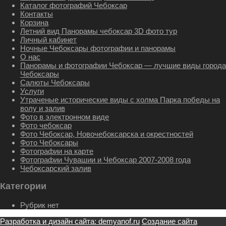
Каталог фотографий Чебоксар
Контакты
Корзина
Летний вид Панорамы чебоксар 3D фото тур
Личный кабинет
Ночные Чебоксары фотографии и панорамы
О нас
Панорамы и фотографии Чебоксар — лучшие виды города
Чебоксары
Салюты Чебоксары
Услуги
Утраченые исторические виды с холма Парка победы на
волу и залив
Фото в электронном виде
Фото чебоксар
Фото Чебоксар, Новочебоксарска и окрестностей
Фото Чебоксары
Фотографии на карте
Фотографии Чувашии и Чебоксар 2007-2008 года
Чебоксарский залив
Категории
Рубрик нет
Разработка и дизайн сайта: demyanof.ru
Создание сайта