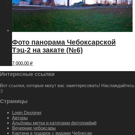
Меню
Меню
Фото панорама Чебоксарской
Тэц-2 на закате (№6)
7 000.00
₽
Интересные ссылки
Вот ссылки, которые могут вас заинтересовать! Наслаждайтесь
:)
Страницы
Login Designer
Авторы
Альбомы метки и категории фотографий
Вечерние чебоксары
Картина в подарок с видами Чебоксар