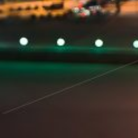
Чебоксар и окрестностей по временам года
Погода
Туман
Снег
Радуга
Пасмурно
Облачность
Луна
Дождь