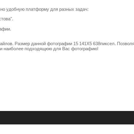
но удобную платформу для разных задач:
това".
афии.
йлов. Размер данной фотографии 15 141X5 638пиксел. Позвол
ти наиболее подходящюю для Вас фотографию!