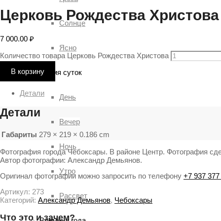
Церковь Рождества Христова
Солнце
7 000.00
₽
Ясно
Количество товара Церковь Рождества Христова
В корзину
Время суток
Детали
День
Детали
Вечер
Габариты
279 × 219 × 0.186 cm
Ночь
Фотография города Чебоксары. В районе Центр. Фотография сдел
Автор фотографии: Александр Демьянов.
Утро
Оригинал фотографии можно запросить по телефону
+7 937 377
Артикул:
273
Рассвет
Категорий:
Александр Демьянов
,
Чебоксары
Что это и зачем?
Времена года