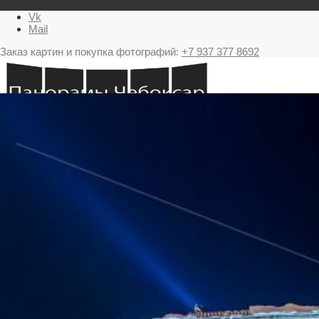
Vk
Mail
Заказ картин и покупка фотографий:
+7 937 377 8692
Главная
Картина в подарок с видами Чебоксар
Фестиваль фейерверков в Чебоксарах
Ночные Чебоксары фотографии и панорамы
Салюты Чебоксары