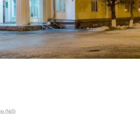
ью (№5)