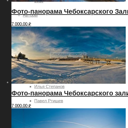
2019
Фото-панорама Чебоксарского Зали
Авторы
7 000.00
₽
Александр Демьянов
Aleksey Sitdikov
Анатолий Овчинников
Алексей Семёнов
Илья Степанов
Фото-панорама Чебоксарского зали
Павел Ртищев
7 000.00
₽
Евгений Шаров