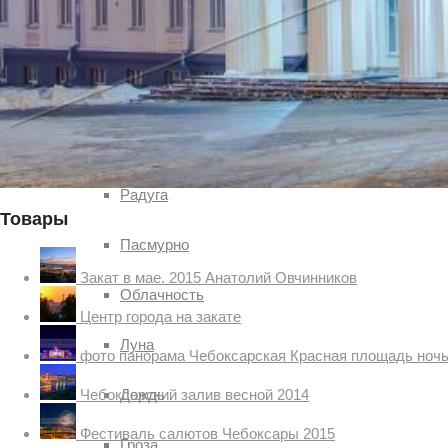
Погода
Туман
Снег
Радуга
Товары
Пасмурно
Закат в мае. 2015 Анатолий Овчинников
Облачность
Центр города на закате
Луна
фото панорама Чебоксарская Красная площадь ноч
Дождь
Чебоксарский залив весной 2014
Фестиваль салютов Чебоксары 2015
Гроза