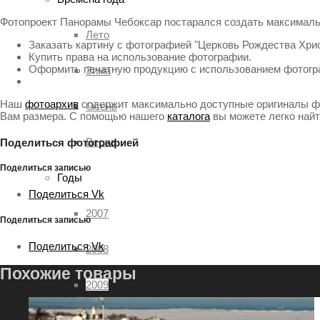
Фотопроект Панорамы Чебоксар постарался создать максималь
Лето
Заказать картину с фотографией "Церковь Рождества Хрис
Купить права на использование фотографии.
Оформить печатную продукцию с использованием фотогр
Зима
Наш
фотоархив
содержит максимально доступные оригиналы фа
Осень
Вам размера. С помощью нашего
каталога
вы можете легко най
Весна
Поделиться фотографией
Поделиться записью
Годы
Поделиться Vk
2007
Поделиться записью
Поделиться Vk
2008
Похожие товары
2009