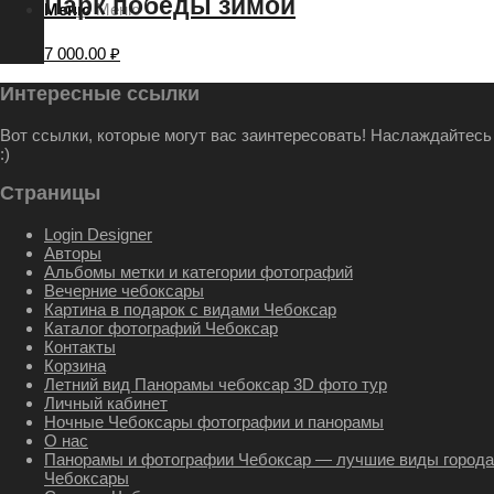
Парк победы зимой
Меню
Меню
7 000.00
₽
Интересные ссылки
Вот ссылки, которые могут вас заинтересовать! Наслаждайтесь
:)
Страницы
Login Designer
Авторы
Альбомы метки и категории фотографий
Вечерние чебоксары
Картина в подарок с видами Чебоксар
Каталог фотографий Чебоксар
Контакты
Корзина
Летний вид Панорамы чебоксар 3D фото тур
Личный кабинет
Ночные Чебоксары фотографии и панорамы
О нас
Панорамы и фотографии Чебоксар — лучшие виды города
Чебоксары