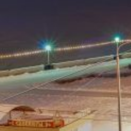
Чебоксар и окрестностей по временам года
Погода
Туман
Снег
Радуга
Пасмурно
Облачность
Луна
Дождь