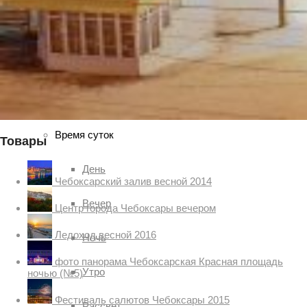
Гроза
Солнце
Ясно
Время суток
Товары
День
Чебоксарский залив весной 2014
Вечер
Центр города Чебоксары вечером
Ледоход весной 2016
Ночь
фото панорама Чебоксарская Красная площадь
Утро
ночью (№5)
Фестиваль салютов Чебоксары 2015
Рассвет