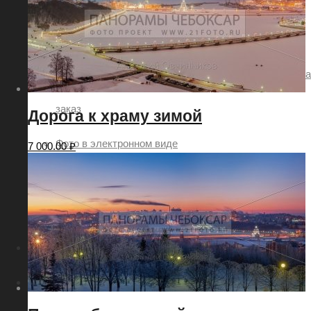
Заказ картин с видами городов
Аэро фото съёмка
Панорамная фотосъёмка ландшафтов и пейзажей на
заказ
Дорога к храму зимой
Фото в электронном виде
7 000.00
₽
Картина с фотографией Чебоксар
Как купить или заказать фотографию?
Контакты
Поиск