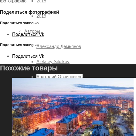
2018
фотографию!
Поделиться фотографией
2019
Поделиться записью
Авторы
Поделиться Vk
Поделиться записью
Александр Демьянов
Поделиться Vk
Aleksey Sitdikov
Похожие товары
Анатолий Овчинников
Алексей Семёнов
Илья Степанов
Павел Ртищев