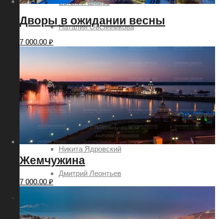
Евгений Шаров
Дворы в ожидании весны
Наталия Овсянникова
7 000.00
₽
Роман Петров
Руслан Акимов
Сергей Петров
Татьяна Шоглева
Никита Ядровский
Жемчужина
Дмитрий Леонтьев
7 000.00
₽
Услуги