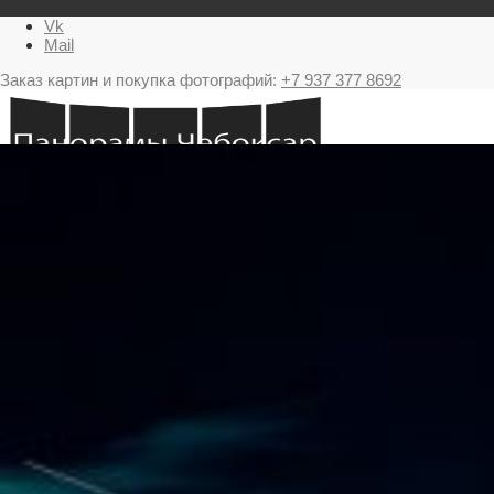
Vk
Mail
Заказ картин и покупка фотографий:
+7 937 377 8692
Главная
Картина в подарок с видами Чебоксар
Фестиваль фейерверков в Чебоксарах
Ночные Чебоксары фотографии и панорамы
Салюты Чебоксары