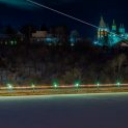
Вечерние Чебоксары
Фото Чебоксары
Чебоксарский залив
О нас
Авторы
Как купить или заказать фотографию?
Фото чебоксар
Фото Чебоксар, Новочебоксарска и окрестностей
Каталог фотографий Чебоксар
Лучшие фотографии