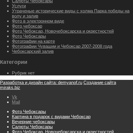
Салюты Чебоксары
Услуги
Утраченые исторические виды с холма Парка победы на
волу и залив
Фото в электронном виде
Фото чебоксар
Фото Чебоксар, Новочебоксарска и окрестностей
Фото Чебоксары
Фотографии на карте
Фотографии Чувашии и Чебоксар 2007-2008 года
Чебоксарский залив
Категории
Рубрик нет
Разработка и дизайн сайта: demyanof.ru
Создание сайта
miraks.biz
Vk
Mail
Фото Чебоксары
Картина в подарок с видами Чебоксар
Вечерние чебоксары
Салюты Чебоксары
Фото Чебоксар, Новочебоксарска и окрестностей