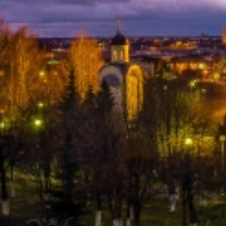
Вечерние Чебоксары
Фото Чебоксары
Чебоксарский залив
О нас
Авторы
Как купить или заказать фотографию?
Фото чебоксар
Фото Чебоксар, Новочебоксарска и окрестностей
Каталог фотографий Чебоксар
Лучшие фотографии