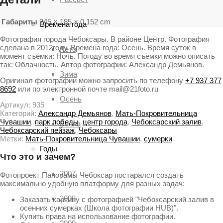
Габариты
245 × 185 × 0.152 cm
Времена года
Фотография города Чебоксары. В районе Центр. Фотография
сделана в 2012году. Времена года: Осень. Время суток в
Лето
момент съёмки: Ночь. Погоду во время съёмки можно описать
так: Облачность. Автор фотографии: Александр Демьянов.
Зима
Оригинал фотографии можно запросить по телефону
+7 937 377
8692
или по электронной почте mail@21foto.ru
Осень
Артикул:
935
Категорий:
Александр Демьянов
,
Мать-Покровительница
Чувашии
,
парк победы
,
центр города
,
Чебоксарский залив
,
Весна
Чебоксарский пейзаж
,
Чебоксары
Метки:
Мать-Покровительница Чувашии
,
сумерки
Годы
Что это и зачем?
2007
Фотопроект Панорамы Чебоксар постарался создать
максимально удобную платформу для разных задач:
2008
Заказать картину с фотографией "Чебоксарский залив в
осенних сумерках (Школа фотографии HUB)".
Купить права на использование фотографии.