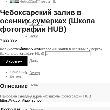
Чебоксары летом TILT
Чебоксарский залив в
Гроза
осенних сумерках (Школа
Солнце
фотографии HUB)
Ясно
7 000.00
₽
Время суток
Количество товара Чебоксарский залив в осенних сумерках
(Школа фотографии HUB)
День
В корзину
Описание
Вечер
Детали
Описание
Ночь
Панорама сделана в рамках школы фотографии HUB
Утро
https://vk.com/hub_school
Детали
Рассвет