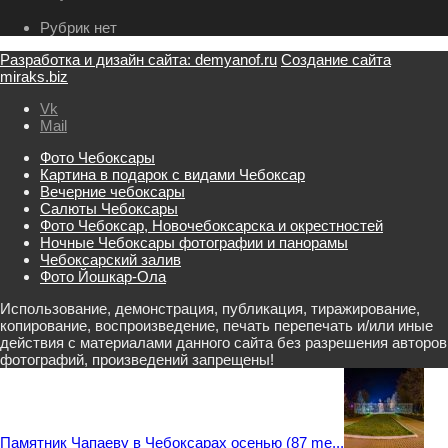
Рубрик нет
Разработка и дизайн сайта: demyanof.ru
Создание сайта
miraks.biz
Vk
Mail
Фото Чебоксары
Картина в подарок с видами Чебоксар
Вечерние чебоксары
Салюты Чебоксары
Фото Чебоксар, Новочебоксарска и окрестностей
Ночные Чебоксары фотографии и панорамы
Чебоксарский залив
Фото Йошкар-Ола
Использование, демонстрация, публикация, тиражирование,
копирование, воспроизведение, печать перепечать и/или иные
действия с материалами данного сайта без разрешения авторов
фотографий, произведений запрещены!
Памятник Чапаеву в Чебоксарах осенью (87 me...