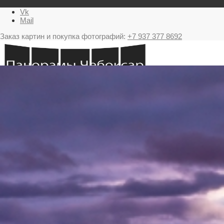
Vk
Mail
Заказ картин и покупка фотографий:
+7 937 377 8692
Главная
Картина в подарок с видами Чебоксар
Фестиваль фейерверков в Чебоксарах
Ночные Чебоксары фотографии и панорамы
Салюты Чебоксары