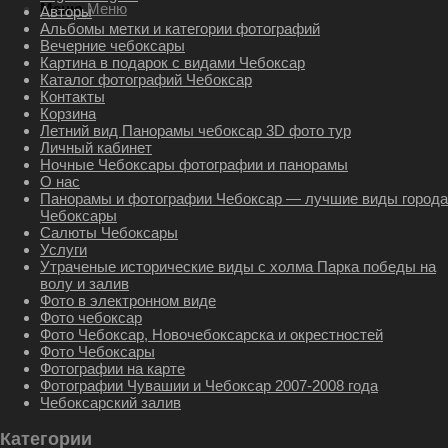
Меню
Меню
Авторы
Альбомы метки и категории фотографий
Вечерние чебоксары
Картина в подарок с видами Чебоксар
Каталог фотографий Чебоксар
Контакты
Корзина
Летний вид Панорамы чебоксар 3D фото тур
Личный кабинет
Ночные Чебоксары фотографии и панорамы
О нас
Панорамы и фотографии Чебоксар — лучшие виды города
Чебоксары
Салюты Чебоксары
Услуги
Утраченые исторические виды с холма Парка победы на
волу и залив
Фото в электронном виде
Фото чебоксар
Фото Чебоксар, Новочебоксарска и окрестностей
Фото Чебоксары
Фотографии на карте
Фотографии Чувашии и Чебоксар 2007-2008 года
Чебоксарский залив
Категории