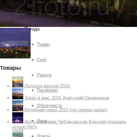
Чебоксар и окрестностей по временам года
Погода
Туман
Снег
Товары
Радуга
Ледоход весной 2016
Пасмурно
Закат в мае. 2015 Анатолий Овчинников
Облачность
Вечерний город 2015 (на северо-запад)
Луна
фото панорама Чебоксарская Красная площадь
ночью (№5)
Дождь