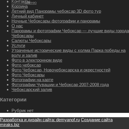
Контакты
Меню
Меню
Корзина
Летний вид Панорамы чебоксар 3D фото тур
Личный кабинет
Ночные Чебоксары фотографии и панорамы
О нас
Панорамы и фотографии Чебоксар — лучшие виды города
Чебоксары
Салюты Чебоксары
Услуги
Утраченые исторические виды с холма Парка победы на
волу и залив
Фото в электронном виде
Фото чебоксар
Фото Чебоксар, Новочебоксарска и окрестностей
Фото Чебоксары
Фотографии на карте
Фотографии Чувашии и Чебоксар 2007-2008 года
Чебоксарский залив
Категории
Рубрик нет
Разработка и дизайн сайта: demyanof.ru
Создание сайта
miraks.biz