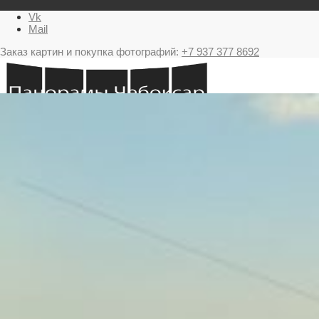
Vk
Mail
Заказ картин и покупка фотографий:
+7 937 377 8692
Главная
Картина в подарок с видами Чебоксар
Фестиваль фейерверков в Чебоксарах
Ночные Чебоксары фотографии и панорамы
Салюты Чебоксары