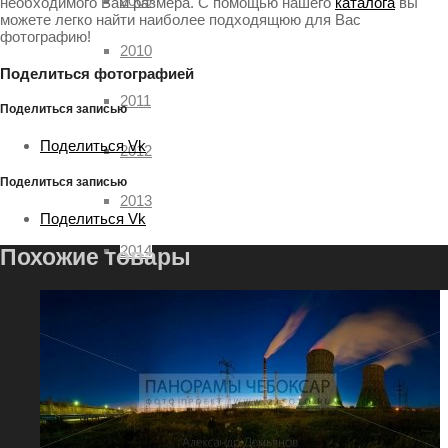
2009
необходимого Вам размера. С помощью нашего
каталога
вы
можете легко найти наиболее подходящюю для Вас
фотографию!
2010
Поделиться фотографией
2011
Поделиться записью
Поделиться Vk
2012
Поделиться записью
2013
Поделиться Vk
2014
Похожие товары
2015
2016
2017