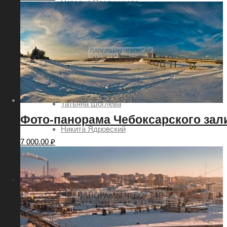
Наталия Овсянникова
Роман Петров
Руслан Акимов
Сергей Петров
Татьяна Шоглева
Фото-панорама Чебоксарского зали
Никита Ядровский
7 000.00
₽
Дмитрий Леонтьев
Услуги
Заказ картин с видами городов