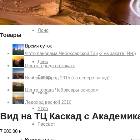
Солнце
Ясно
Товары
Время суток
Фото панорама Чебоксарской Тэц-2 на закате (№6)
День
Центр города на закате
Вечер
Вечерний город 2015 (на северо-запад)
Центр города Чебоксары вечером
Ночь
Ледоход весной 2016
Утро
Вид на ТЦ Каскад с Академи
Рассвет
7 000.00
₽
Времена года