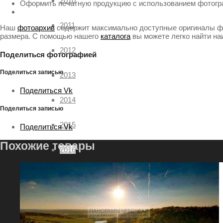
2010
Оформить печатную продукцию с использованием фотогр
2011
Наш
фотоархив
содержит максимально доступные оригиналы фа
размера. С помощью нашего
каталога
вы можете легко найти н
2012
Поделиться фотографией
Поделиться записью
2013
Поделиться Vk
2014
Поделиться записью
2015
Поделиться Vk
Похожие товары
2016
2017
2018