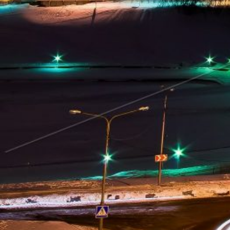
Погода
Туман
Снег
Радуга
Пасмурно
Облачность
Луна
Дождь
Гроза