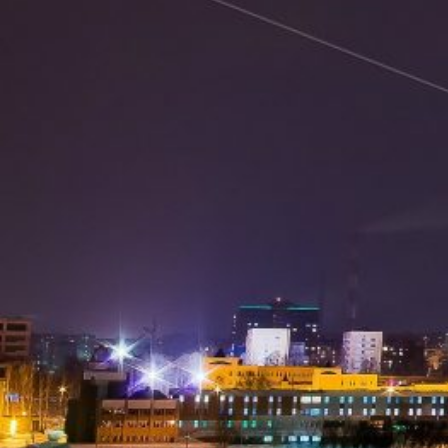
Вечерние Чебоксары
Фото Чебоксары
Чебоксарский залив
О нас
Авторы
Как купить или заказать фотографию?
Фото чебоксар
Фото Чебоксар, Новочебоксарска и окрестностей
Каталог фотографий Чебоксар
Лучшие фотографии Чебокса