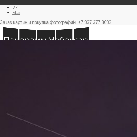
Vk
Mail
Заказ картин и покупка фотографий:
+7 937 377 8692
Главная
Картина в подарок с видами Чебоксар
Фестиваль фейерверков в Чебоксарах
Ночные Чебоксары фотографии и панорамы
Салюты Чебоксары