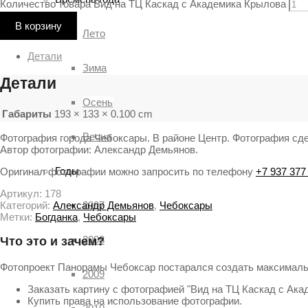
Количество товара Вид на ТЦ Каскад с Академика Крылова
В корзину
Лето
Детали
Зима
Детали
Осень
Габариты
193 × 133 × 0.100 cm
Весна
Фотография города Чебоксары. В районе Центр. Фотография сдел
Автор фотографии: Александр Демьянов.
Годы
Оригинал фотографии можно запросить по телефону
+7 937 377
Артикул:
178
Категорий:
Александр Демьянов
,
Чебоксары
2007
Метки:
Богданка
,
Чебоксары
2008
Что это и зачем?
Фотопроект Панорамы Чебоксар постарался создать максималь
2009
Заказать картину с фотографией "Вид на ТЦ Каскад с Ака
Купить права на использование фотографии.