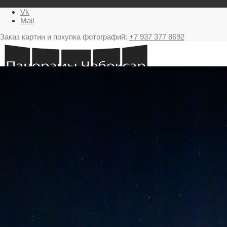
Vk
Mail
Заказ картин и покупка фотографий:
+7 937 377 8692
Главная
Картина в подарок с видами Чебоксар
Фестиваль фейерверков в Чебоксарах
Ночные Чебоксары фотографии и панорамы
Салюты Чебоксары