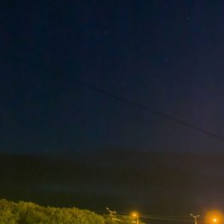
Вечерние Чебоксары
Фото Чебоксары
Чебоксарский залив
О нас
Авторы
Как купить или заказать фотографию?
Фото чебоксар
Фото Чебоксар, Новочебоксарска и окрестностей
Каталог фотографий Чебоксар
Лучшие фотографии Чебокса