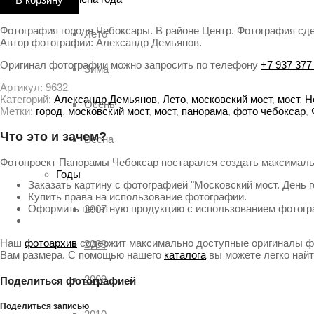
Фотография города Чебоксары. В районе Центр. Фотография сдел
Лето
Автор фотографии: Александр Демьянов.
Оригинал фотографии можно запросить по телефону
+7 937 377
Зима
Артикул:
9632
Категорий:
Александр Демьянов
,
Лето
,
московский мост
,
мост
,
Н
Осень
Метки:
город
,
московский мост
,
мост
,
панорама
,
фото чебоксар
,
Что это и зачем?
Весна
Фотопроект Панорамы Чебоксар постарался создать максималь
Годы
Заказать картину с фотографией "Московский мост. День 
Купить права на использование фотографии.
Оформить печатную продукцию с использованием фотогр
2007
Наш
фотоархив
содержит максимально доступные оригиналы фа
2008
Вам размера. С помощью нашего
каталога
вы можете легко най
2009
Поделиться фотографией
Поделиться записью