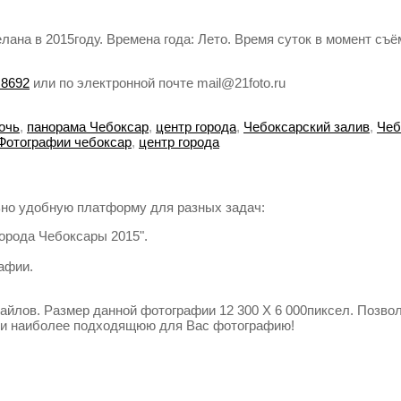
ана в 2015году. Времена года: Лето. Время суток в момент съём
 8692
или по электронной почте mail@21foto.ru
очь
,
панорама Чебоксар
,
центр города
,
Чебоксарский залив
,
Чеб
Фотографии чебоксар
,
центр города
но удобную платформу для разных задач:
города Чебоксары 2015".
афии.
йлов. Размер данной фотографии 12 300 X 6 000пиксел. Позво
ти наиболее подходящюю для Вас фотографию!