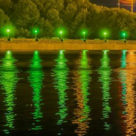
Погода
Туман
Снег
Радуга
Пасмурно
Облачность
Луна
Дождь
Гроза