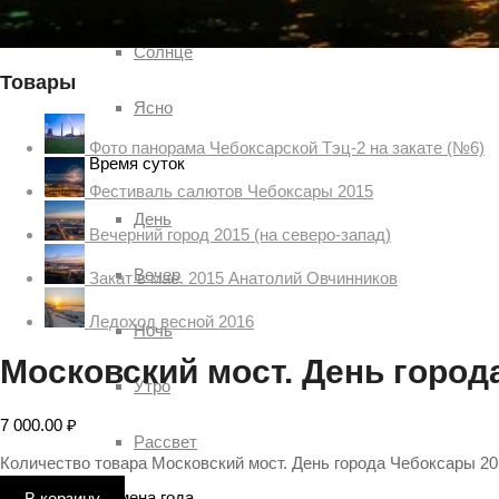
Солнце
Товары
Ясно
Фото панорама Чебоксарской Тэц-2 на закате (№6)
Время суток
Фестиваль салютов Чебоксары 2015
День
Вечерний город 2015 (на северо-запад)
Вечер
Закат в мае. 2015 Анатолий Овчинников
Ледоход весной 2016
Ночь
Московский мост. День город
Утро
7 000.00
₽
Рассвет
Количество товара Московский мост. День города Чебоксары 20
Времена года
В корзину