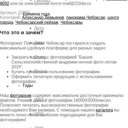
8692
или по электронной почте mail@21foto.ru
Артикул:
22666
Времена года
Категорий:
Александр Демьянов
,
панорама Чебоксар
,
центр
города
,
Чебоксарский пейзаж
,
Чебоксары
Лето
Что это и зачем?
Зима
Фотопроект Панорамы Чебоксар постарался создать
максимально удобную платформу для разных задач:
Осень
Заказать картину с фотографией "Башня
Сельскохозяйственной академии ночное фото летом
2019".
Весна
Купить права на использование фотографии.
Оформить печатную продукцию с использованием
фотографии.
Годы
Наш
фотоархив
содержит максимально доступные оригиналы
2007
файлов. Размер данной фотографии 16000X5000пиксел.
Позволяет печатать высококачественные фотографии
необходимого Вам размера. С помощью нашего
каталога
вы
2008
можете легко найти наиболее подходящюю для Вас
фотографию!