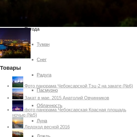
Чебоксар и окрестностей по временам года
Погода
Туман
Снег
Товары
Радуга
Фото панорама Чебоксарской Тэц-2 на закате (№6)
Пасмурно
Закат в мае. 2015 Анатолий Овчинников
Облачность
фото панорама Чебоксарская Красная площадь
ночью (№5)
Луна
Ледоход весной 2016
Дождь