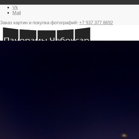
Vk
Mail
Заказ картин и покупка фотографий:
+7 937 377 8692
Главная
Картина в подарок с видами Чебоксар
Фестиваль фейерверков в Чебоксарах
Ночные Чебоксары фотографии и панорамы
Салюты Чебоксары