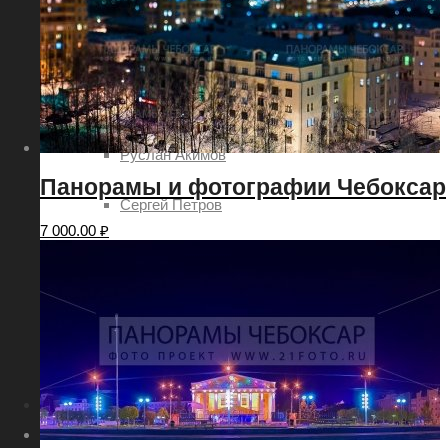
Евгений Шаров
Наталия Овсянникова
Роман Петров
Руслан Акимов
Панорамы и фотографии Чебоксар
Сергей Петров
7 000.00
₽
Татьяна Шоглева
Никита Ядровский
Дмитрий Леонтьев
Услуги