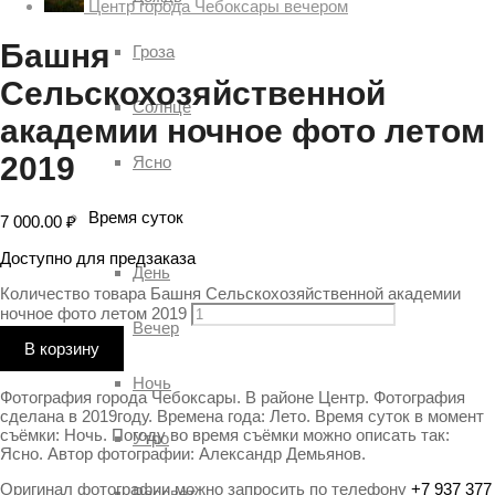
Центр города Чебоксары вечером
Башня
Гроза
Сельскохозяйственной
Солнце
академии ночное фото летом
2019
Ясно
Время суток
7 000.00
₽
Доступно для предзаказа
День
Количество товара Башня Сельскохозяйственной академии
ночное фото летом 2019
Вечер
В корзину
Ночь
Фотография города Чебоксары. В районе Центр. Фотография
сделана в 2019году. Времена года: Лето. Время суток в момент
съёмки: Ночь. Погоду во время съёмки можно описать так:
Утро
Ясно. Автор фотографии: Александр Демьянов.
Оригинал фотографии можно запросить по телефону
+7 937 377
Рассвет