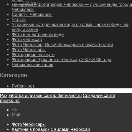
Меню
Меню
Панорамы и фотографии Чебоксар — лучшие виды города
Чебоксары
Салюты Чебоксары
Услуги
Утраченые исторические виды с холма Парка победы на
волу и залив
Фото в электронном виде
Фото чебоксар
Фото Чебоксар, Новочебоксарска и окрестностей
Фото Чебоксары
Фотографии на карте
Фотографии Чувашии и Чебоксар 2007-2008 года
Чебоксарский залив
Категории
Рубрик нет
Разработка и дизайн сайта: demyanof.ru
Создание сайта
miraks.biz
Vk
Mail
Фото Чебоксары
Картина в подарок с видами Чебоксар