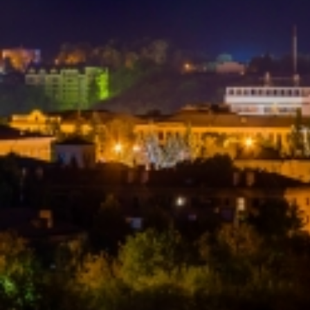
Вечерние Чебоксары
Фото Чебоксары
Чебоксарский залив
О нас
Авторы
Как купить или заказать фотографию?
Фото чебоксар
Фото Чебоксар, Новочебоксарска и окрестностей
Каталог фотографий Чебоксар
Лучшие фотографии